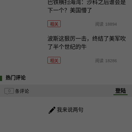
巴铁横扫海湾：沙科之后谁会是
下一个？美国懵了
相关
阅读
18894
波斯这狠厉一击，终结了美军吹
了半个世纪的牛
相关
阅读
18286
热门评论
登陆
0
条评论
我来说两句