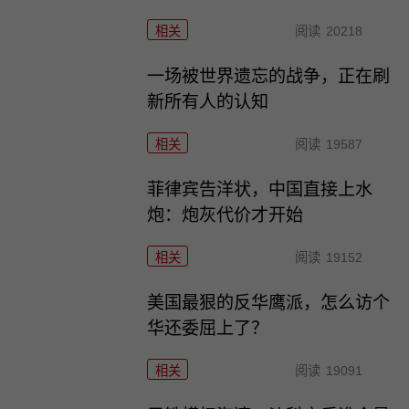
相关
阅读
20218
一场被世界遗忘的战争，正在刷
新所有人的认知
相关
阅读
19587
菲律宾告洋状，中国直接上水
炮：炮灰代价才开始
相关
阅读
19152
美国最狠的反华鹰派，怎么访个
华还委屈上了？
相关
阅读
19091