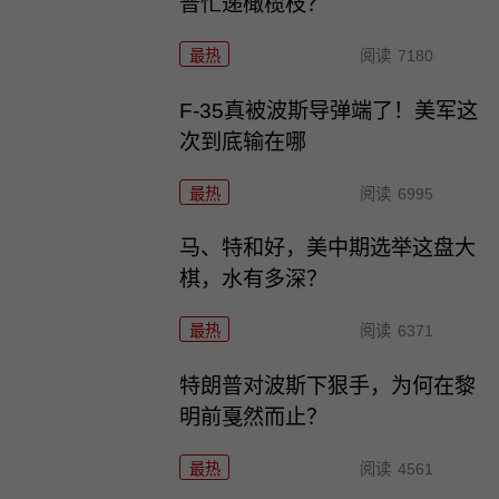
普忙递橄榄枝？
最热
阅读
7180
F-35真被波斯导弹端了！美军这
次到底输在哪
最热
阅读
6995
马、特和好，美中期选举这盘大
棋，水有多深？
最热
阅读
6371
特朗普对波斯下狠手，为何在黎
明前戛然而止？
最热
阅读
4561