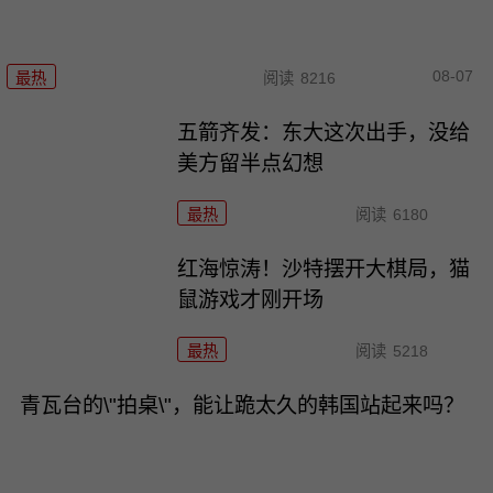
08-07
最热
阅读
8216
五箭齐发：东大这次出手，没给
美方留半点幻想
最热
阅读
6180
红海惊涛！沙特摆开大棋局，猫
鼠游戏才刚开场
最热
阅读
5218
青瓦台的\"拍桌\"，能让跪太久的韩国站起来吗？