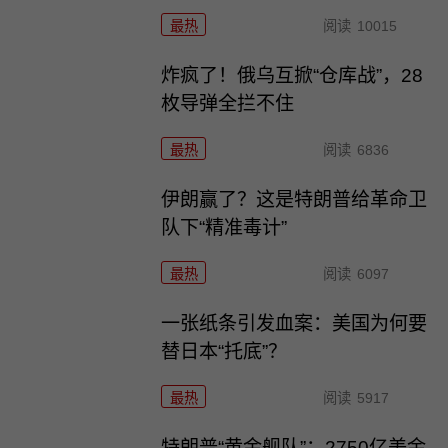
最热
阅读
10015
炸疯了！俄乌互掀“仓库战”，28
枚导弹全拦不住
最热
阅读
6836
伊朗赢了？这是特朗普给革命卫
队下“精准毒计”
最热
阅读
6097
一张纸条引发血案：美国为何要
替日本“托底”？
最热
阅读
5917
特朗普“黄金舰队”：2750亿美金