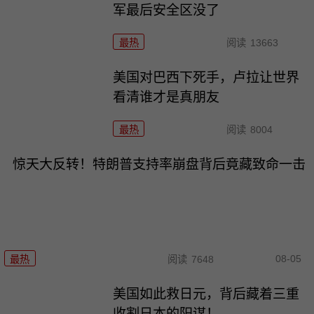
军最后安全区没了
最热
阅读
13663
美国对巴西下死手，卢拉让世界
看清谁才是真朋友
最热
阅读
8004
惊天大反转！特朗普支持率崩盘背后竟藏致命一击
08-05
最热
阅读
7648
美国如此救日元，背后藏着三重
收割日本的阳谋！