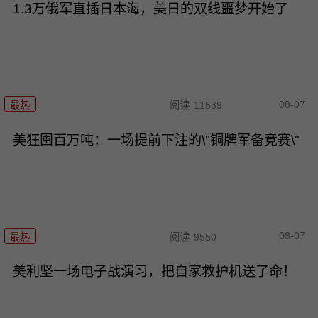
1.3万俄军直插日本海，美日的双线噩梦开始了
08-07
最热
阅读
11539
美狂囤百万吨：一场提前下注的\"铜牌军备竞赛\"
08-07
最热
阅读
9550
美利坚一场电子战演习，把自家救护机送了命！