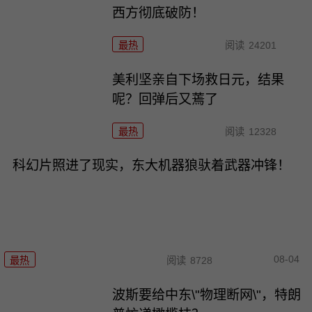
西方彻底破防！
最热
阅读
24201
美利坚亲自下场救日元，结果
呢？回弹后又蔫了
最热
阅读
12328
科幻片照进了现实，东大机器狼驮着武器冲锋！
08-04
最热
阅读
8728
波斯要给中东\"物理断网\"，特朗