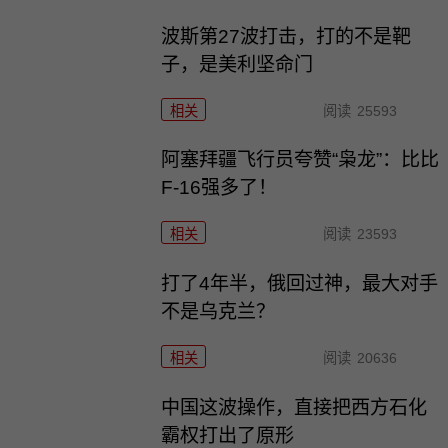
波斯第27波打击，打的不是靶
子，是美利坚命门
相关
阅读
25593
阿塞拜疆飞行员夸赞“枭龙”：比比
F-16强多了！
相关
阅读
23593
打了4年半，俄回过神，最大对手
不是乌克兰？
相关
阅读
20636
中国这波操作，直接把西方石化
霸权打出了原形