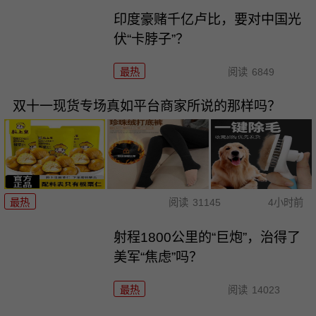
印度豪赌千亿卢比，要对中国光
伏“卡脖子”？
最热
阅读
6849
双十一现货专场真如平台商家所说的那样吗？
最热
阅读
31145
4小时前
射程1800公里的“巨炮”，治得了
美军“焦虑”吗？
最热
阅读
14023