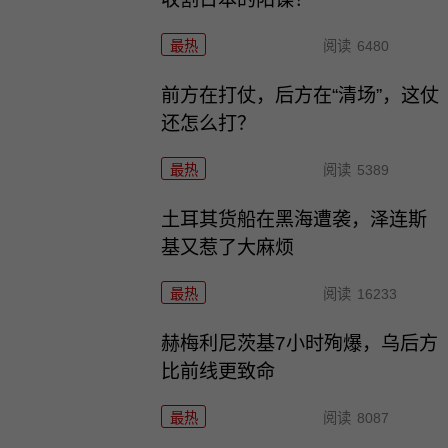
最热
阅读
6480
前方在打仗，后方在“清场”，这仗
还怎么打？
最热
阅读
5389
土耳其货船在黑海遭袭，泽连斯
基又惹了大麻烦
最热
阅读
16233
赫梅利尼茨基7小时殉爆，乌后方
比前线更致命
最热
阅读
8087