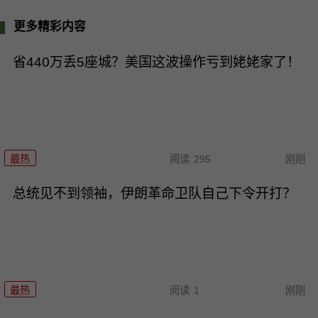
更多精彩内容
省440万丢5座城？美国这波操作亏到姥姥家了！
最热
阅读
295
刚刚
总统见不到领袖，伊朗革命卫队自己下令开打？
最热
阅读
1
刚刚