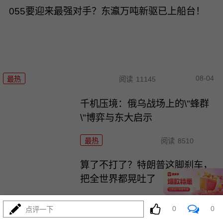
055要迎来最强对手？东瀛万吨新驱已上船台！
08-04
最热
阅读
11145
千机压境：俄乌战场上的\"蜂群
\"博弈与东大启示
最热
阅读
8510
算了不打了？特朗普这脚刹车，
把全世界都晃吐了
最热
阅读
15742
0
0
点评一下