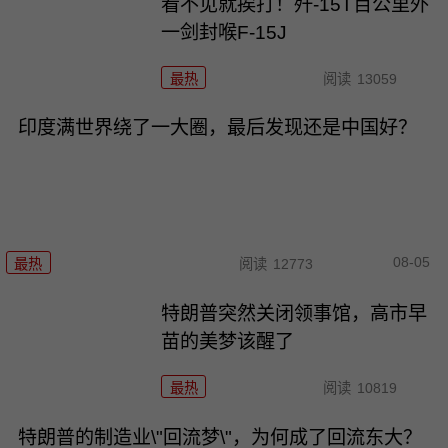
看不见就挨打！歼-15T百公里外
一剑封喉F-15J
最热
阅读
13059
印度满世界绕了一大圈，最后发现还是中国好？
08-05
最热
阅读
12773
特朗普突然关闭领事馆，高市早
苗的美梦该醒了
最热
阅读
10819
特朗普的制造业\"回流梦\"，为何成了回流东大？