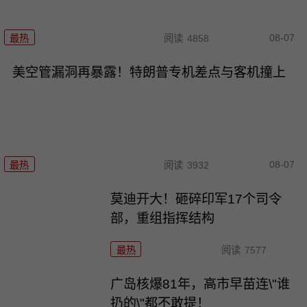
08-07
最热
阅读
4858
美空管漏洞再暴露！特朗普专机差点与客机撞上
08-07
最热
阅读
3932
莫迪开大！砸碎印军17个司令
部，重组指挥结构
最热
阅读
7577
广岛核爆81年，高市早苗连\"谁
扔的\"都不敢提！