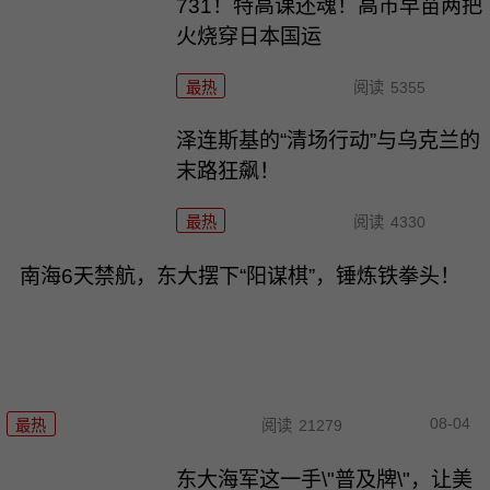
731！特高课还魂！高市早苗两把
火烧穿日本国运
最热
阅读
5355
泽连斯基的“清场行动”与乌克兰的
末路狂飙！
最热
阅读
4330
南海6天禁航，东大摆下“阳谋棋”，锤炼铁拳头！
08-04
最热
阅读
21279
东大海军这一手\"普及牌\"，让美