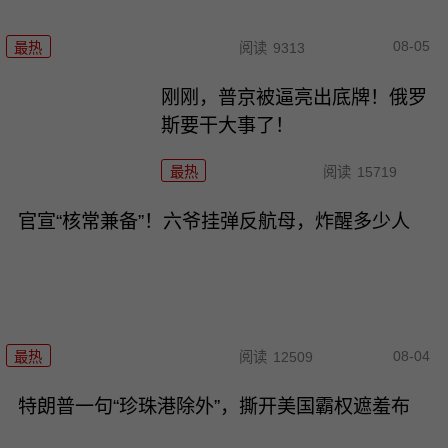
08-05
最热
阅读
9313
刚刚，普京被逼亮出底牌！俄罗
斯要干大事了！
最热
阅读
15719
官宣“核常兼备”！六爷挂弹反航母，炸醒多少人
08-04
最热
阅读
12509
特朗普一句“珍珠港除外”，撕开美国霸权遮羞布