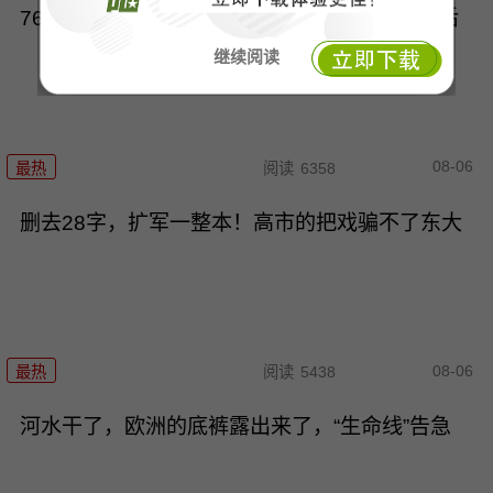
766亿买不来安全？美核潜光鲜\"大计划\"的背后
继续阅读
08-06
最热
阅读
6358
删去28字，扩军一整本！高市的把戏骗不了东大
08-06
最热
阅读
5438
河水干了，欧洲的底裤露出来了，“生命线”告急