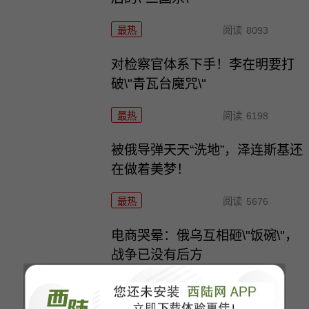
最热
阅读
8093
对检察官体系下手！李在明要打
破\"青瓦台魔咒\"
最热
阅读
6198
被俄导弹天天“洗地”，泽连斯基还
在做着美梦！
最热
阅读
5676
电商哭晕：俄乌互相砸\"饭碗\"，
战争已没有后方
最热
阅读
4018