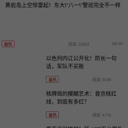
黄岩岛上空惊雷起！东大\"八一\"警巡完全不一样
08-05
最热
阅读
15503
以色列内讧公开化！防长一句
话，军队不买账
最热
阅读
6038
核牌局的模糊艺术：普京核红
线，到底有多红？
最热
阅读
4778