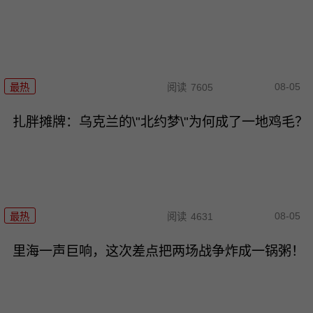
08-05
最热
阅读
7605
扎胖摊牌：乌克兰的\"北约梦\"为何成了一地鸡毛？
08-05
最热
阅读
4631
里海一声巨响，这次差点把两场战争炸成一锅粥！