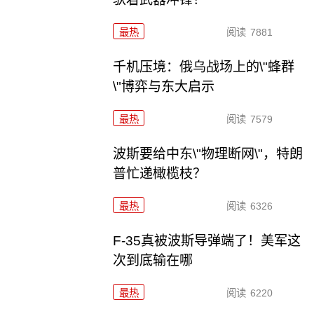
最热
阅读
7881
千机压境：俄乌战场上的\"蜂群
\"博弈与东大启示
最热
阅读
7579
波斯要给中东\"物理断网\"，特朗
普忙递橄榄枝？
最热
阅读
6326
F-35真被波斯导弹端了！美军这
次到底输在哪
最热
阅读
6220