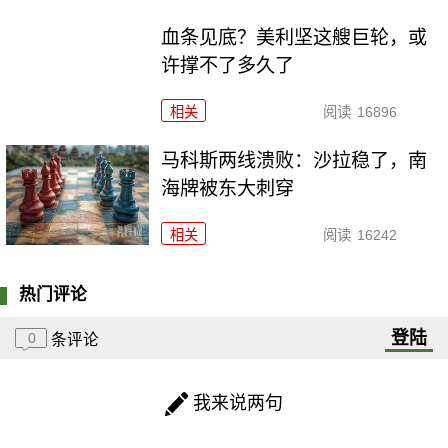
血条见底？美利坚这艘巨轮，或
许撑不了多久了
相关
阅读
16896
马科斯两线溃败：沙拉稳了，南
海牌被东大刺穿
相关
阅读
16242
热门评论
登陆
0
条评论
我来说两句