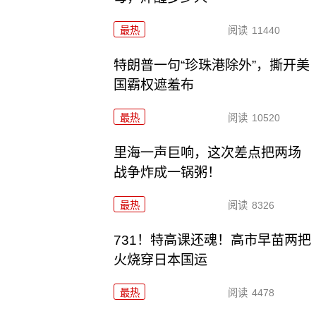
最热
阅读
11440
特朗普一句“珍珠港除外”，撕开美
国霸权遮羞布
最热
阅读
10520
里海一声巨响，这次差点把两场
战争炸成一锅粥！
最热
阅读
8326
731！特高课还魂！高市早苗两把
火烧穿日本国运
最热
阅读
4478