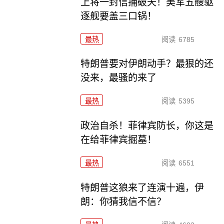
上将一封信捅破天！美军五艘驱
逐舰要盖三口锅！
最热
阅读
6785
特朗普要对伊朗动手？最狠的还
没来，最骚的来了
最热
阅读
5395
政治自杀！菲律宾防长，你这是
在给菲律宾掘墓！
最热
阅读
6551
特朗普这狼来了连演十遍，伊
朗：你猜我信不信？