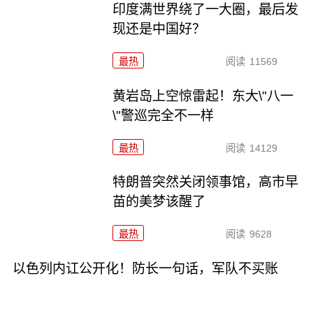
印度满世界绕了一大圈，最后发
现还是中国好？
最热
阅读
11569
黄岩岛上空惊雷起！东大\"八一
\"警巡完全不一样
最热
阅读
14129
特朗普突然关闭领事馆，高市早
苗的美梦该醒了
最热
阅读
9628
以色列内讧公开化！防长一句话，军队不买账