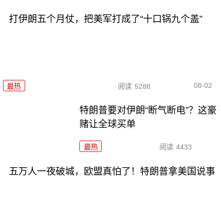
打伊朗五个月仗，把美军打成了“十口锅九个盖”
08-02
最热
阅读
5288
特朗普要对伊朗“断气断电”？这豪
赌让全球买单
最热
阅读
4433
五万人一夜破城，欧盟真怕了！特朗普拿美国说事