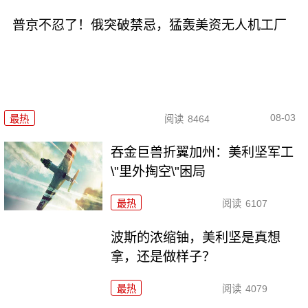
普京不忍了！俄突破禁忌，猛轰美资无人机工厂
08-03
最热
阅读
8464
吞金巨兽折翼加州：美利坚军工
\"里外掏空\"困局
最热
阅读
6107
波斯的浓缩铀，美利坚是真想
拿，还是做样子？
最热
阅读
4079