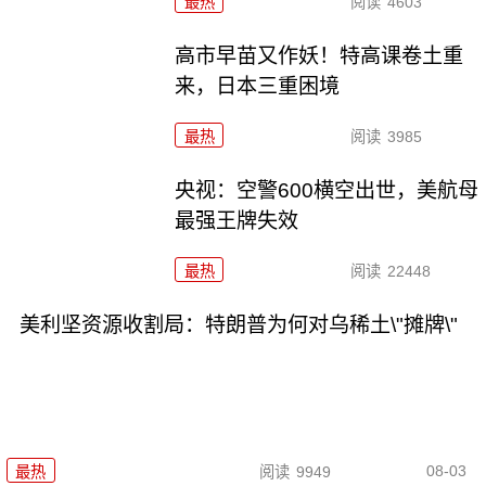
最热
阅读
4603
高市早苗又作妖！特高课卷土重
来，日本三重困境
最热
阅读
3985
央视：空警600横空出世，美航母
最强王牌失效
最热
阅读
22448
美利坚资源收割局：特朗普为何对乌稀土\"摊牌\"
08-03
最热
阅读
9949