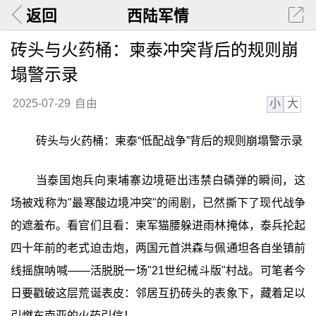
返回
西陆军情
砖头与火药桶：柬泰冲突背后的规则崩
塌警示录
小
大
2025-07-29
自由
砖头与火药桶：柬泰“低配战争”背后的规则崩塌警示录
当泰国炮兵向柬埔寨边境砸出违禁白磷弹的瞬间，这
场被戏称为"最寒酸边境冲突"的闹剧，已然撕下了现代战争
的遮羞布。看官们且看：柬军猫腰躲进雨林掩体，泰兵抡起
四十年前的老式迫击炮，两国元首洪森与佩通坦各自坐镇前
线摇旗呐喊——活脱脱一场"21世纪械斗版"村战。可笔者今
日要戳破这层荒诞表皮：邻居互扔砖头的表象下，藏着足以
引燃东南亚的火药引信！