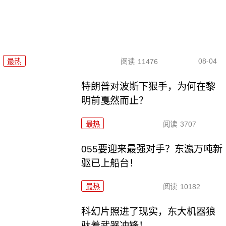
08-04
最热
阅读
11476
特朗普对波斯下狠手，为何在黎
明前戛然而止？
最热
阅读
3707
055要迎来最强对手？东瀛万吨新
驱已上船台！
最热
阅读
10182
科幻片照进了现实，东大机器狼
驮着武器冲锋！