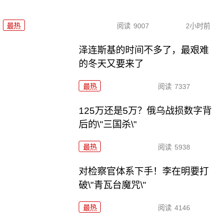
最热
阅读
9007
2小时前
泽连斯基的时间不多了，最艰难
的冬天又要来了
最热
阅读
7337
125万还是5万？俄乌战损数字背
后的\"三国杀\"
最热
阅读
5938
对检察官体系下手！李在明要打
破\"青瓦台魔咒\"
最热
阅读
4146