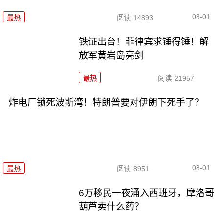
08-01
最热
阅读
14893
铁证出台！菲律宾求锤得锤！解
放军黄岩岛亮剑
最热
阅读
21957
炸电厂锁死波斯湾！特朗普要对伊朗下死手了？
08-01
最热
阅读
8951
6万移民一夜涌入西班牙，摩洛哥
葫芦卖什么药？