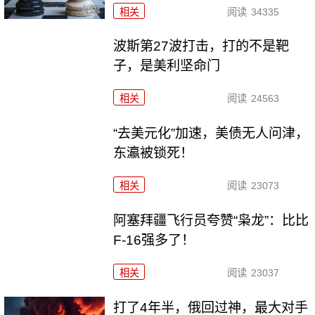
相关
阅读
34335
波斯第27波打击，打的不是靶
子，是美利坚命门
相关
阅读
24563
“去美元化”加速，美债无人问津，
东瀛被锁死！
相关
阅读
23073
阿塞拜疆飞行员夸赞“枭龙”：比比
F-16强多了！
相关
阅读
23037
打了4年半，俄回过神，最大对手