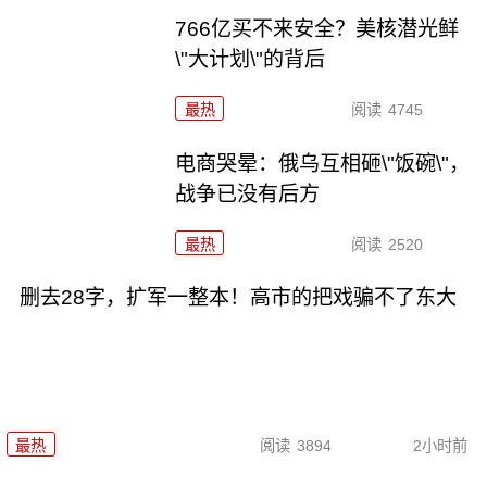
766亿买不来安全？美核潜光鲜
\"大计划\"的背后
最热
阅读
4745
电商哭晕：俄乌互相砸\"饭碗\"，
战争已没有后方
最热
阅读
2520
删去28字，扩军一整本！高市的把戏骗不了东大
最热
阅读
3894
2小时前