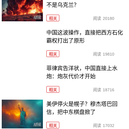
不是乌克兰？
相关
阅读
20180
中国这波操作，直接把西方石化
霸权打出了原形
相关
阅读
19810
菲律宾告洋状，中国直接上水
炮：炮灰代价才开始
相关
阅读
18716
美伊停火是幌子？穆杰塔巴回
信，把中东棋盘掀了
相关
阅读
17032