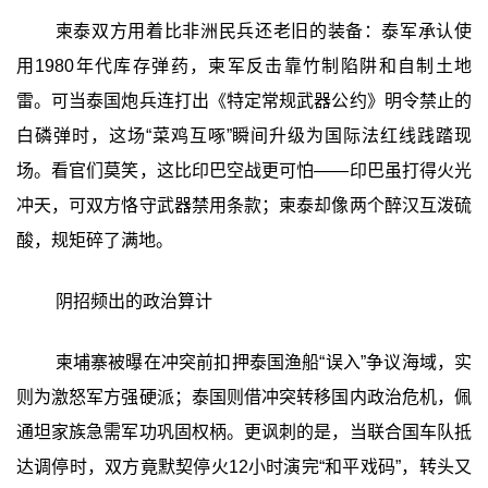
柬泰双方用着比非洲民兵还老旧的装备：泰军承认使
用1980年代库存弹药，柬军反击靠竹制陷阱和自制土地
雷。可当泰国炮兵连打出《特定常规武器公约》明令禁止的
白磷弹时，这场“菜鸡互啄”瞬间升级为国际法红线践踏现
场。看官们莫笑，这比印巴空战更可怕——印巴虽打得火光
冲天，可双方恪守武器禁用条款；柬泰却像两个醉汉互泼硫
酸，规矩碎了满地。
阴招频出的政治算计
柬埔寨被曝在冲突前扣押泰国渔船“误入”争议海域，实
则为激怒军方强硬派；泰国则借冲突转移国内政治危机，佩
通坦家族急需军功巩固权柄。更讽刺的是，当联合国车队抵
达调停时，双方竟默契停火12小时演完“和平戏码”，转头又