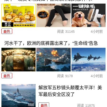
最热
阅读
31145
4小时前
河水干了，欧洲的底裤露出来了，“生命线”告急
最热
阅读
9178
4小时前
解放军五秒镜头颠覆太平洋！美
军最后安全区没了
最热
阅读
11875