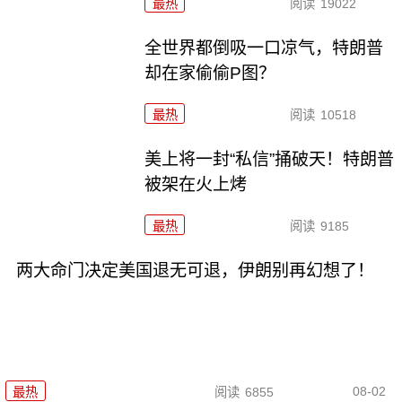
最热
阅读
19022
全世界都倒吸一口凉气，特朗普
却在家偷偷P图？
最热
阅读
10518
美上将一封“私信”捅破天！特朗普
被架在火上烤
最热
阅读
9185
两大命门决定美国退无可退，伊朗别再幻想了！
08-02
最热
阅读
6855