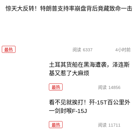
惊天大反转！特朗普支持率崩盘背后竟藏致命一击
最热
阅读
6337
4小时前
土耳其货船在黑海遭袭，泽连斯
基又惹了大麻烦
最热
阅读
14856
看不见就挨打！歼-15T百公里外
一剑封喉F-15J
最热
阅读
11711