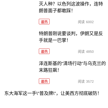
灭人种？以色列这波操作，连特
朗普面子都敢踩！
最热
阅读
6002
特朗普刚说要谈判，伊朗又是反
手就是一巴掌！
最热
阅读
4850
泽连斯基的“清场行动”与乌克兰的
末路狂飙！
最热
阅读
3572
东大海军这一手\"普及牌\"，让美西方彻底破防！