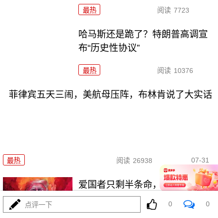
最热
阅读
7723
哈马斯还是跪了？特朗普高调宣
布“历史性协议”
最热
阅读
10376
菲律宾五天三闹，美航母压阵，布林肯说了大实话
07-31
最热
阅读
26938
爱国者只剩半条命，美军却拉着
沙特去伊拉克踩雷
0
0
点评一下