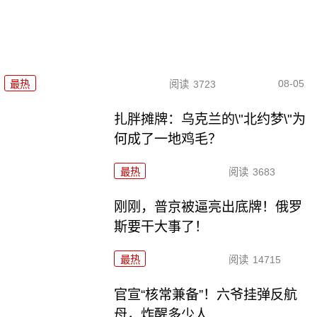
08-05
最热
阅读
3723
扎胖摊牌：乌克兰的\"北约梦\"为
何成了一地鸡毛？
最热
阅读
3683
刚刚，普京被逼亮出底牌！俄罗
斯要干大事了！
最热
阅读
14715
官宣“核常兼备”！六爷挂弹反航
母，炸醒多少人