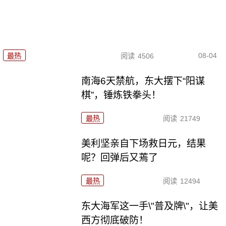
08-04
最热
阅读
4506
南海6天禁航，东大摆下“阳谋
棋”，锤炼铁拳头！
最热
阅读
21749
美利坚亲自下场救日元，结果
呢？回弹后又蔫了
最热
阅读
12494
东大海军这一手\"普及牌\"，让美
西方彻底破防！