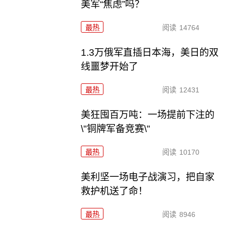
美军“焦虑”吗？
最热
阅读
14764
1.3万俄军直插日本海，美日的双
线噩梦开始了
最热
阅读
12431
美狂囤百万吨：一场提前下注的
\"铜牌军备竞赛\"
最热
阅读
10170
美利坚一场电子战演习，把自家
救护机送了命！
最热
阅读
8946