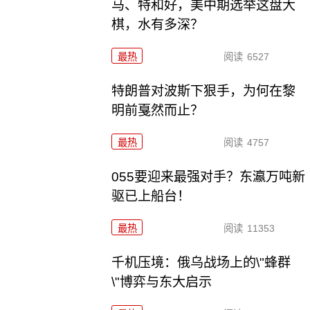
马、特和好，美中期选举这盘大
棋，水有多深？
最热
阅读
6527
特朗普对波斯下狠手，为何在黎
明前戛然而止？
最热
阅读
4757
055要迎来最强对手？东瀛万吨新
驱已上船台！
最热
阅读
11353
千机压境：俄乌战场上的\"蜂群
\"博弈与东大启示