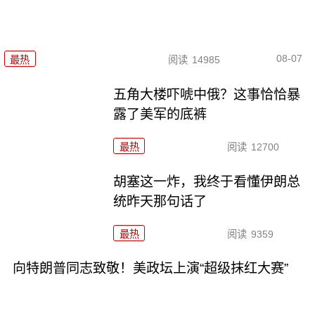
08-07
最热
阅读
14985
五角大楼吓唬中俄？这事恰恰暴
露了美军的底裤
最热
阅读
12700
胡塞这一炸，我终于看懂伊朗总
统昨天那句话了
最热
阅读
9359
向特朗普同志致敬！美政坛上演“超级抹红大赛”