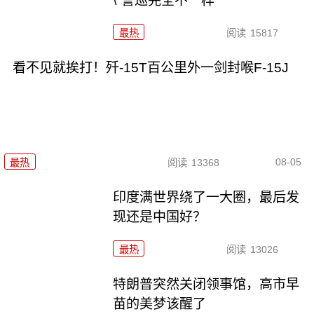
\"警巡完全不一样
最热
阅读
15817
看不见就挨打！歼-15T百公里外一剑封喉F-15J
08-05
最热
阅读
13368
印度满世界绕了一大圈，最后发
现还是中国好？
最热
阅读
13026
特朗普突然关闭领事馆，高市早
苗的美梦该醒了