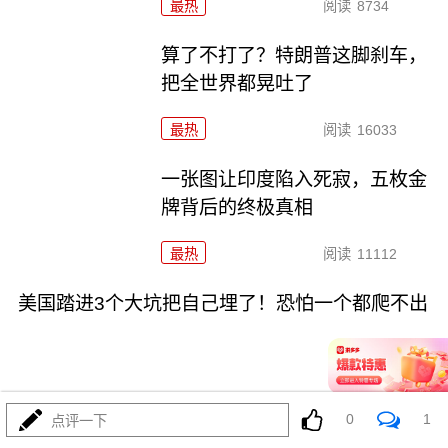
最热
阅读
8734
算了不打了？特朗普这脚刹车，
把全世界都晃吐了
最热
阅读
16033
一张图让印度陷入死寂，五枚金
牌背后的终极真相
最热
阅读
11112
美国踏进3个大坑把自己埋了！恐怕一个都爬不出
0
1
点评一下
08-03
最热
阅读
18186