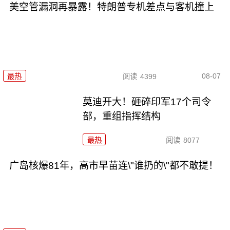
美空管漏洞再暴露！特朗普专机差点与客机撞上
08-07
最热
阅读
4399
莫迪开大！砸碎印军17个司令
部，重组指挥结构
最热
阅读
8077
广岛核爆81年，高市早苗连\"谁扔的\"都不敢提！