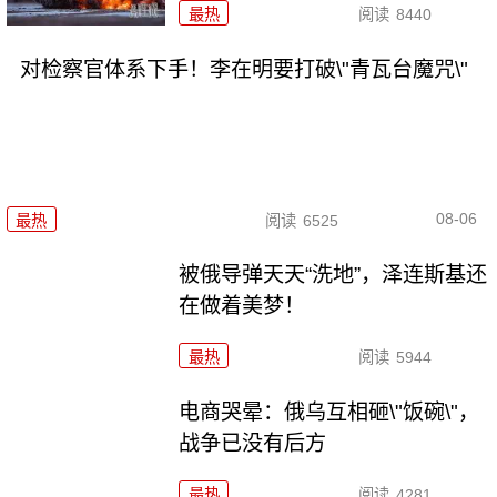
最热
阅读
8440
对检察官体系下手！李在明要打破\"青瓦台魔咒\"
08-06
最热
阅读
6525
被俄导弹天天“洗地”，泽连斯基还
在做着美梦！
最热
阅读
5944
电商哭晕：俄乌互相砸\"饭碗\"，
战争已没有后方
最热
阅读
4281