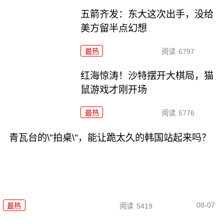
五箭齐发：东大这次出手，没给
美方留半点幻想
最热
阅读
6797
红海惊涛！沙特摆开大棋局，猫
鼠游戏才刚开场
最热
阅读
5776
青瓦台的\"拍桌\"，能让跪太久的韩国站起来吗？
08-07
最热
阅读
5419