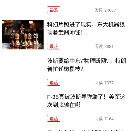
最热
阅读
24667
科幻片照进了现实，东大机器狼
驮着武器冲锋！
最热
阅读
8881
波斯要给中东\"物理断网\"，特朗
普忙递橄榄枝？
最热
阅读
7377
F-35真被波斯导弹端了！美军这
次到底输在哪
最热
阅读
7164