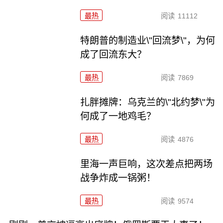
最热
阅读
11112
特朗普的制造业\"回流梦\"，为何
成了回流东大？
最热
阅读
7869
扎胖摊牌：乌克兰的\"北约梦\"为
何成了一地鸡毛？
最热
阅读
4876
里海一声巨响，这次差点把两场
战争炸成一锅粥！
最热
阅读
9574