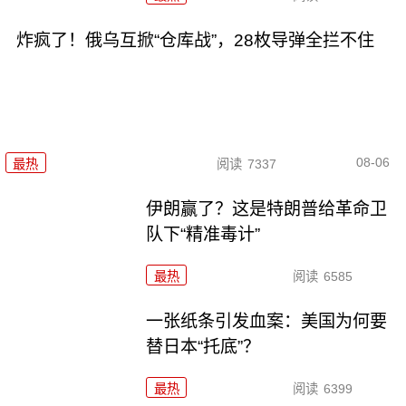
炸疯了！俄乌互掀“仓库战”，28枚导弹全拦不住
08-06
最热
阅读
7337
伊朗赢了？这是特朗普给革命卫
队下“精准毒计”
最热
阅读
6585
一张纸条引发血案：美国为何要
替日本“托底”？
最热
阅读
6399