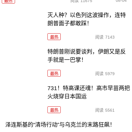
08-04
最热
阅读
11675
灭人种？以色列这波操作，连特
朗普面子都敢踩！
最热
阅读
7143
特朗普刚说要谈判，伊朗又是反
手就是一巴掌！
最热
阅读
5979
731！特高课还魂！高市早苗两把
火烧穿日本国运
最热
阅读
5561
泽连斯基的“清场行动”与乌克兰的末路狂飙！