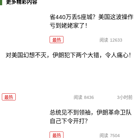
更多精彩内容
省440万丢5座城？美国这波操作
亏到姥姥家了！
最热
阅读
12633
对美国幻想不灭，伊朗犯下两个大错，令人痛心！
最热
阅读
8436
3小时前
总统见不到领袖，伊朗革命卫队
自己下令开打？
最热
阅读
7504