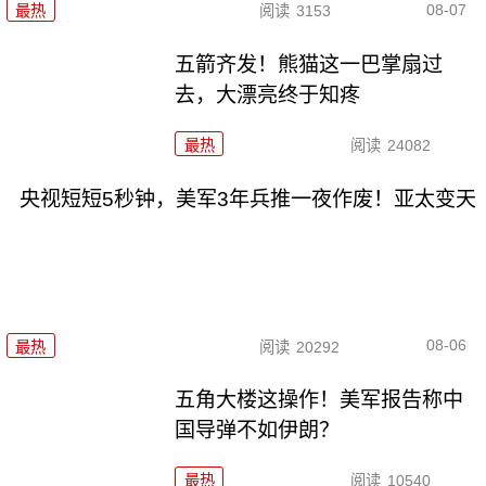
08-07
最热
阅读
3153
五箭齐发！熊猫这一巴掌扇过
去，大漂亮终于知疼
最热
阅读
24082
央视短短5秒钟，美军3年兵推一夜作废！亚太变天
08-06
最热
阅读
20292
五角大楼这操作！美军报告称中
国导弹不如伊朗？
最热
阅读
10540