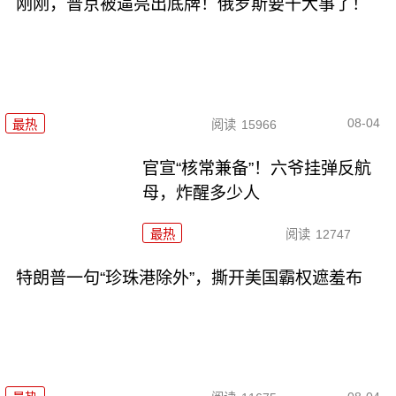
刚刚，普京被逼亮出底牌！俄罗斯要干大事了！
08-04
最热
阅读
15966
官宣“核常兼备”！六爷挂弹反航
母，炸醒多少人
最热
阅读
12747
特朗普一句“珍珠港除外”，撕开美国霸权遮羞布