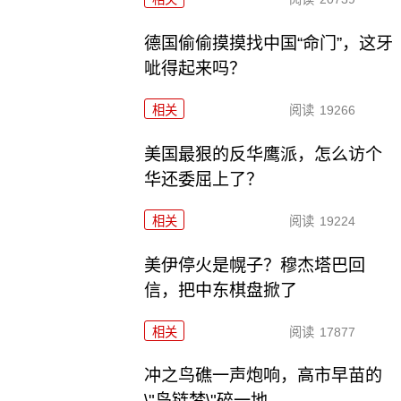
德国偷偷摸摸找中国“命门”，这牙
呲得起来吗？
相关
阅读
19266
美国最狠的反华鹰派，怎么访个
华还委屈上了？
相关
阅读
19224
美伊停火是幌子？穆杰塔巴回
信，把中东棋盘掀了
相关
阅读
17877
冲之鸟礁一声炮响，高市早苗的
\"岛链梦\"碎一地