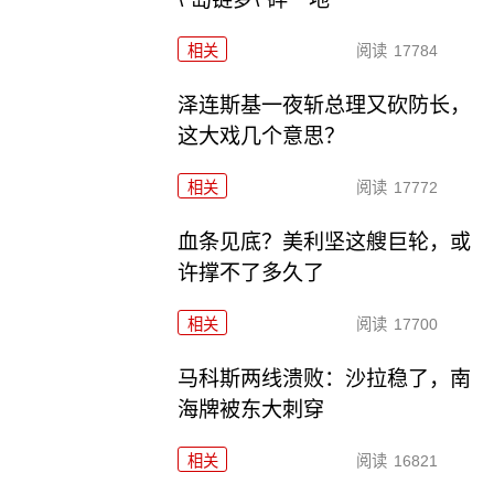
相关
阅读
17784
泽连斯基一夜斩总理又砍防长，
这大戏几个意思？
相关
阅读
17772
血条见底？美利坚这艘巨轮，或
许撑不了多久了
相关
阅读
17700
马科斯两线溃败：沙拉稳了，南
海牌被东大刺穿
相关
阅读
16821