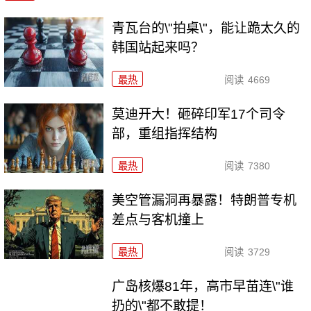
青瓦台的\"拍桌\"，能让跪太久的
韩国站起来吗？
最热
阅读
4669
莫迪开大！砸碎印军17个司令
部，重组指挥结构
最热
阅读
7380
美空管漏洞再暴露！特朗普专机
差点与客机撞上
最热
阅读
3729
广岛核爆81年，高市早苗连\"谁
扔的\"都不敢提！