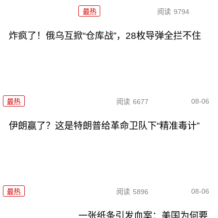
最热
阅读
9794
炸疯了！俄乌互掀“仓库战”，28枚导弹全拦不住
08-06
最热
阅读
6677
伊朗赢了？这是特朗普给革命卫队下“精准毒计”
08-06
最热
阅读
5896
一张纸条引发血案：美国为何要