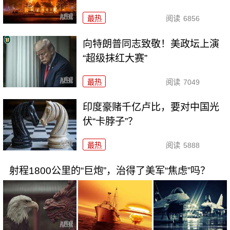
最热
阅读
6856
向特朗普同志致敬！美政坛上演
“超级抹红大赛”
最热
阅读
7049
印度豪赌千亿卢比，要对中国光
伏“卡脖子”？
最热
阅读
5888
射程1800公里的“巨炮”，治得了美军“焦虑”吗？