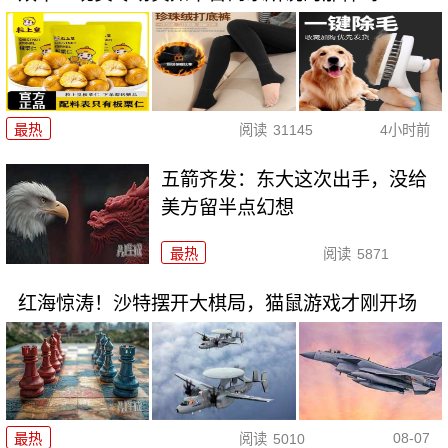
最热
阅读
31145
4小时前
五箭齐发：东大这次出手，没给
美方留半点幻想
最热
阅读
5871
红海惊涛！沙特摆开大棋局，猫鼠游戏才刚开场
08-07
最热
阅读
5010