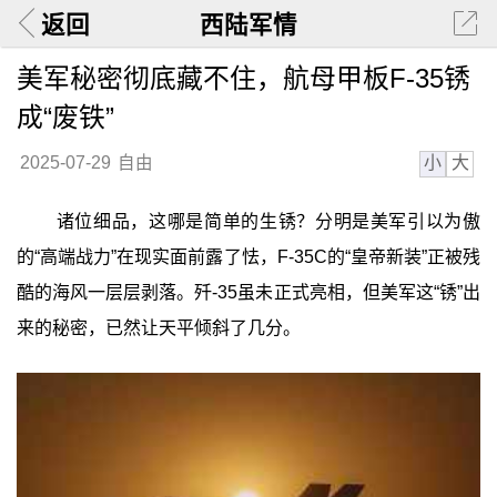
返回
西陆军情
美军秘密彻底藏不住，航母甲板F-35锈
成“废铁”
小
大
2025-07-29
自由
诸位细品，这哪是简单的生锈？分明是美军引以为傲
的“高端战力”在现实面前露了怯，F-35C的“皇帝新装”正被残
酷的海风一层层剥落。歼-35虽未正式亮相，但美军这“锈”出
来的秘密，已然让天平倾斜了几分。