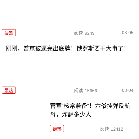
08-05
最热
阅读
9249
刚刚，普京被逼亮出底牌！俄罗斯要干大事了！
08-04
最热
阅读
15666
官宣“核常兼备”！六爷挂弹反航
母，炸醒多少人
最热
阅读
12412