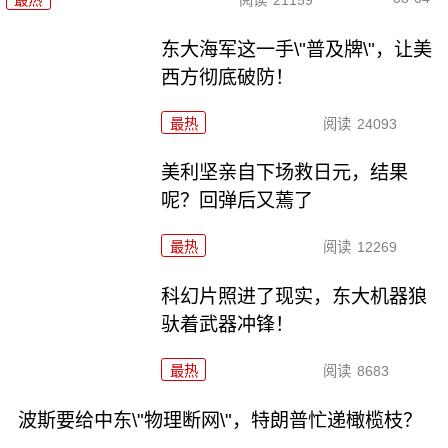
东大海军这一手\"普及牌\"，让美
西方彻底破防！
最热
阅读
24093
美利坚亲自下场救日元，结果
呢？回弹后又蔫了
最热
阅读
12269
科幻片照进了现实，东大机器狼
驮着武器冲锋！
最热
阅读
8683
波斯要给中东\"物理断网\"，特朗普忙递橄榄枝？