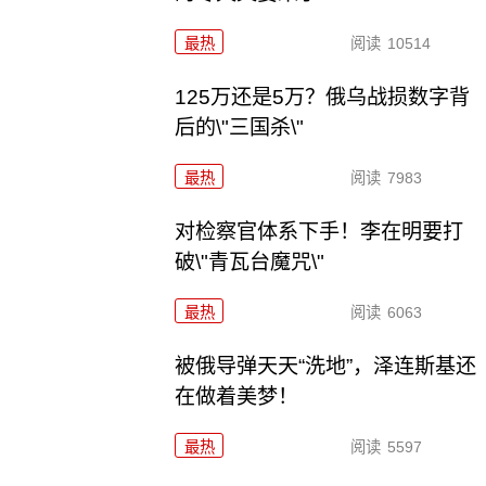
最热
阅读
10514
125万还是5万？俄乌战损数字背
后的\"三国杀\"
最热
阅读
7983
对检察官体系下手！李在明要打
破\"青瓦台魔咒\"
最热
阅读
6063
被俄导弹天天“洗地”，泽连斯基还
在做着美梦！
最热
阅读
5597