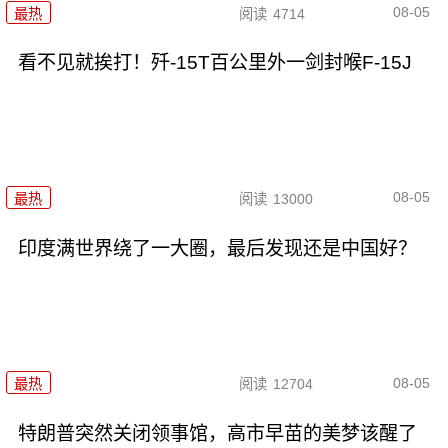
08-05
最热
阅读
4714
看不见就挨打！歼-15T百公里外一剑封喉F-15J
08-05
最热
阅读
13000
印度满世界绕了一大圈，最后发现还是中国好？
08-05
最热
阅读
12704
特朗普突然关闭领事馆，高市早苗的美梦该醒了