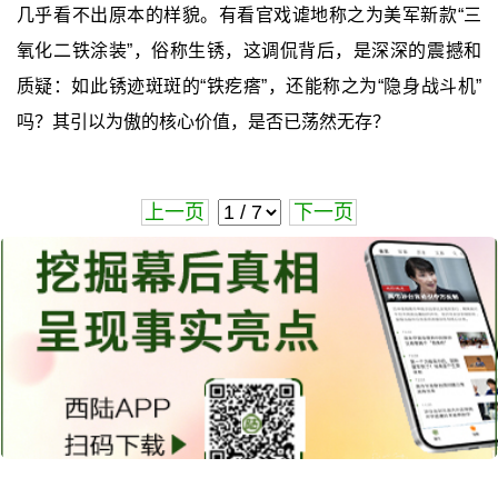
几乎看不出原本的样貌。有看官戏谑地称之为美军新款“三
氧化二铁涂装”，俗称生锈，这调侃背后，是深深的震撼和
质疑：如此锈迹斑斑的“铁疙瘩”，还能称之为“隐身战斗机”
吗？其引以为傲的核心价值，是否已荡然无存？
上一页
下一页