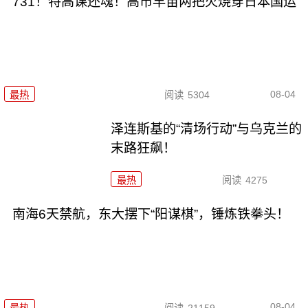
731！特高课还魂！高市早苗两把火烧穿日本国运
08-04
最热
阅读
5304
泽连斯基的“清场行动”与乌克兰的
末路狂飙！
最热
阅读
4275
南海6天禁航，东大摆下“阳谋棋”，锤炼铁拳头！
08-04
最热
阅读
21159