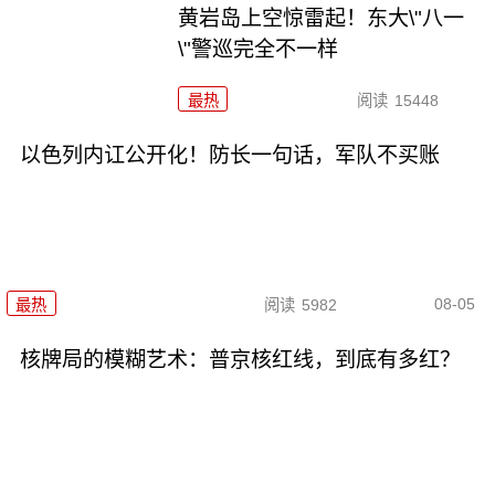
黄岩岛上空惊雷起！东大\"八一
\"警巡完全不一样
最热
阅读
15448
以色列内讧公开化！防长一句话，军队不买账
08-05
最热
阅读
5982
核牌局的模糊艺术：普京核红线，到底有多红？