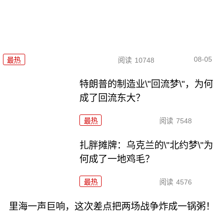
08-05
最热
阅读
10748
特朗普的制造业\"回流梦\"，为何
成了回流东大？
最热
阅读
7548
扎胖摊牌：乌克兰的\"北约梦\"为
何成了一地鸡毛？
最热
阅读
4576
里海一声巨响，这次差点把两场战争炸成一锅粥！