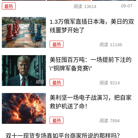
08-07
最热
阅读
13614
1.3万俄军直插日本海，美日的双
线噩梦开始了
最热
阅读
11146
美狂囤百万吨：一场提前下注的
\"铜牌军备竞赛\"
最热
阅读
9214
美利坚一场电子战演习，把自家
救护机送了命！
最热
阅读
7894
双十一现货专场真如平台商家所说的那样吗？