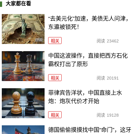
大家都在看
“去美元化”加速，美债无人问津，
东瀛被锁死！
相关
阅读
23462
中国这波操作，直接把西方石化
霸权打出了原形
相关
阅读
20191
菲律宾告洋状，中国直接上水
炮：炮灰代价才开始
相关
阅读
19128
德国偷偷摸摸找中国“命门”，这牙