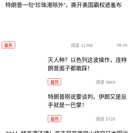
特朗普一句“珍珠港除外”，撕开美国霸权遮羞布
08-04
最热
阅读
11386
灭人种？以色列这波操作，连特
朗普面子都敢踩！
最热
阅读
6864
特朗普刚说要谈判，伊朗又是反
手就是一巴掌！
最热
阅读
5726