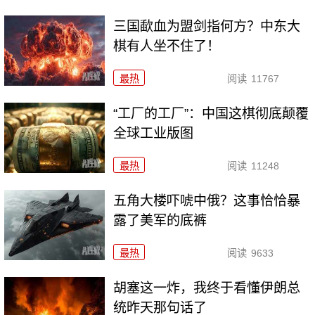
三国歃血为盟剑指何方？中东大
棋有人坐不住了！
最热
阅读
11767
“工厂的工厂”：中国这棋彻底颠覆
全球工业版图
最热
阅读
11248
五角大楼吓唬中俄？这事恰恰暴
露了美军的底裤
最热
阅读
9633
胡塞这一炸，我终于看懂伊朗总
统昨天那句话了