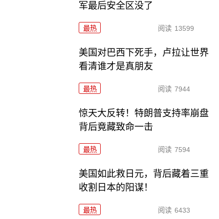
军最后安全区没了
最热
阅读
13599
美国对巴西下死手，卢拉让世界
看清谁才是真朋友
最热
阅读
7944
惊天大反转！特朗普支持率崩盘
背后竟藏致命一击
最热
阅读
7594
美国如此救日元，背后藏着三重
收割日本的阳谋！
最热
阅读
6433