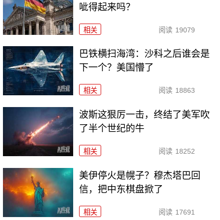
呲得起来吗？
相关
阅读
19079
巴铁横扫海湾：沙科之后谁会是
下一个？美国懵了
相关
阅读
18863
波斯这狠厉一击，终结了美军吹
了半个世纪的牛
相关
阅读
18252
美伊停火是幌子？穆杰塔巴回
信，把中东棋盘掀了
相关
阅读
17691