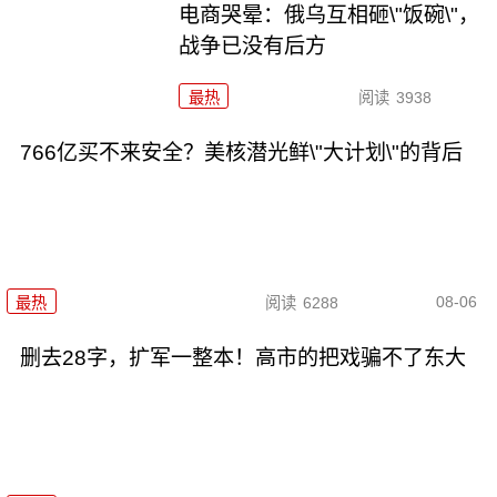
电商哭晕：俄乌互相砸\"饭碗\"，
战争已没有后方
最热
阅读
3938
766亿买不来安全？美核潜光鲜\"大计划\"的背后
08-06
最热
阅读
6288
删去28字，扩军一整本！高市的把戏骗不了东大