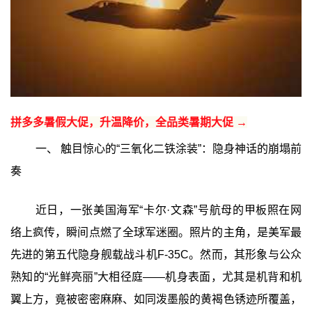
拼多多暑假大促，升温降价，全品类暑期大促 →
一、 触目惊心的“三氧化二铁涂装”：隐身神话的崩塌前
奏
近日，一张美国海军“卡尔·文森”号航母的甲板照在网
络上疯传，瞬间点燃了全球军迷圈。照片的主角，是美军最
先进的第五代隐身舰载战斗机F-35C。然而，其形象与公众
熟知的“光鲜亮丽”大相径庭——机身表面，尤其是机背和机
翼上方，竟被密密麻麻、如同泼墨般的黄褐色锈迹所覆盖，