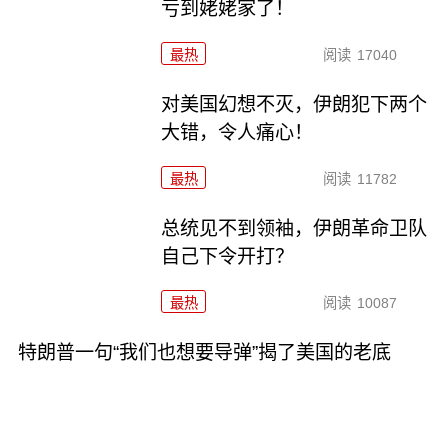
亏到姥姥家了！
最热
阅读
17040
对美国幻想不灭，伊朗犯下两个
大错，令人痛心！
最热
阅读
11782
总统见不到领袖，伊朗革命卫队
自己下令开打？
最热
阅读
10087
特朗普一句“我们也想要导弹”揭了美国的老底