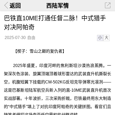
返回
西陆军情
巴铁直10ME打通任督二脉！中式猎手
对决阿帕奇
小
大
2025-07-30
自由
【楔子：雪山之巅的复仇者】
2025年盛夏，印度河畔的焦利斯坦沙漠热浪蒸腾。一
架深灰色涂装、旋翼顶端顶着球形雷达的武装直升机撕裂长
空，机腹短翼下挂载的CM-502KG反坦克导弹寒光凛冽——
这是巴基斯坦陆军航空兵新入列的直-10ME武装直升机首次
实战部署。十年波折，三次采购折戟，巴铁最终用东大制造
的“中式猎手”填上了对抗印度阿帕奇的关键拼图。看官们且
随笔者细探这场南亚低空霸权的战略逆转。