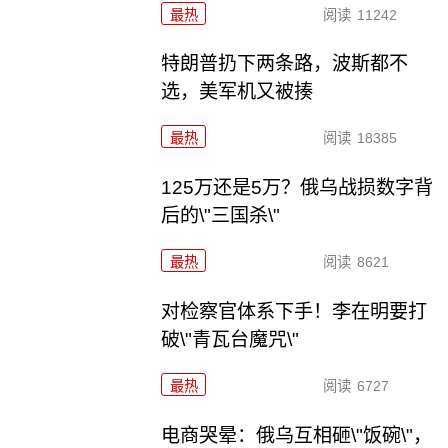
最热
阅读
11242
特朗普扔下两条路，波斯都不
选，美军机又被揍
最热
阅读
18385
125万还是5万？俄乌战损数字背
后的\"三国杀\"
最热
阅读
8621
对检察官体系下手！李在明要打
破\"青瓦台魔咒\"
最热
阅读
6727
电商哭晕：俄乌互相砸\"饭碗\"，