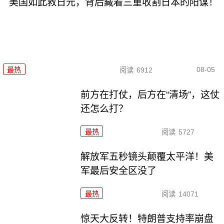
美国如此救日元，背后藏着三重收割日本的阳谋！
08-05
最热
阅读
6912
前方在打仗，后方在“清场”，这仗
还怎么打？
最热
阅读
5727
解放军五秒镜头颠覆太平洋！美
军最后安全区没了
最热
阅读
14071
惊天大反转！特朗普支持率崩盘