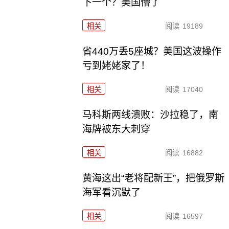
下一个？美国懵了
相关
阅读
19189
省440万丢5座城？美国这波操作
亏到姥姥家了！
相关
阅读
17040
马科斯两线溃败：沙拉稳了，南
海牌被东大刺穿
相关
阅读
16882
黄海这出“老将配新王”，把俄罗斯
海军看沉默了
相关
阅读
16597