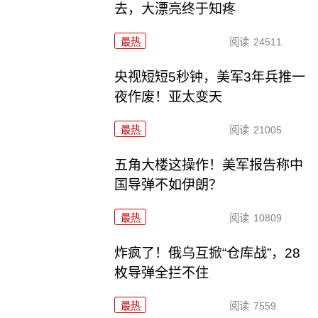
去，大漂亮终于知疼
最热
阅读
24511
央视短短5秒钟，美军3年兵推一
夜作废！亚太变天
最热
阅读
21005
五角大楼这操作！美军报告称中
国导弹不如伊朗？
最热
阅读
10809
炸疯了！俄乌互掀“仓库战”，28
枚导弹全拦不住
最热
阅读
7559