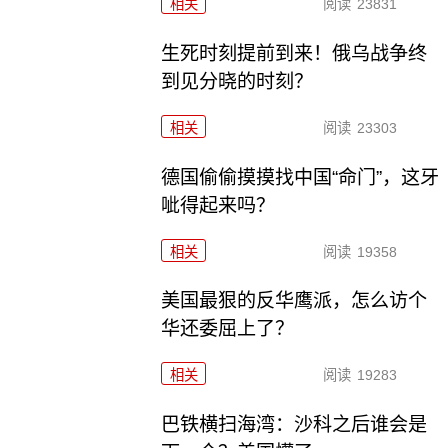
相关
阅读
23831
生死时刻提前到来！俄乌战争终
到见分晓的时刻？
相关
阅读
23303
德国偷偷摸摸找中国“命门”，这牙
呲得起来吗？
相关
阅读
19358
美国最狠的反华鹰派，怎么访个
华还委屈上了？
相关
阅读
19283
巴铁横扫海湾：沙科之后谁会是