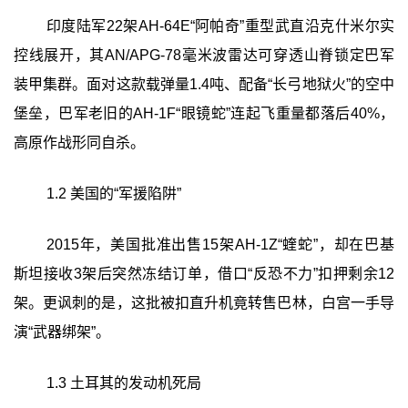
印度陆军22架AH-64E“阿帕奇”重型武直沿克什米尔实
控线展开，其AN/APG-78毫米波雷达可穿透山脊锁定巴军
装甲集群。面对这款载弹量1.4吨、配备“长弓地狱火”的空中
堡垒，巴军老旧的AH-1F“眼镜蛇”连起飞重量都落后40%，
高原作战形同自杀。
1.2 美国的“军援陷阱”
2015年，美国批准出售15架AH-1Z“蝰蛇”，却在巴基
斯坦接收3架后突然冻结订单，借口“反恐不力”扣押剩余12
架。更讽刺的是，这批被扣直升机竟转售巴林，白宫一手导
演“武器绑架”。
1.3 土耳其的发动机死局