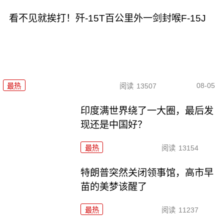
看不见就挨打！歼-15T百公里外一剑封喉F-15J
08-05
最热
阅读
13507
印度满世界绕了一大圈，最后发
现还是中国好？
最热
阅读
13154
特朗普突然关闭领事馆，高市早
苗的美梦该醒了
最热
阅读
11237