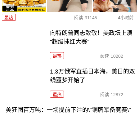
最热
阅读
31145
4小时前
向特朗普同志致敬！美政坛上演
“超级抹红大赛”
最热
阅读
10202
1.3万俄军直插日本海，美日的双
线噩梦开始了
最热
阅读
12872
美狂囤百万吨：一场提前下注的\"铜牌军备竞赛\"