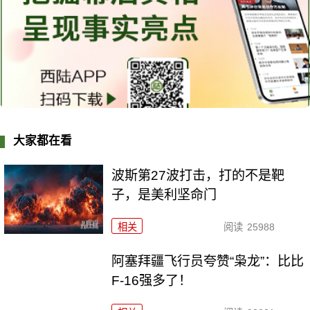
大家都在看
波斯第27波打击，打的不是靶
子，是美利坚命门
相关
阅读
25988
阿塞拜疆飞行员夸赞“枭龙”：比比
F-16强多了！