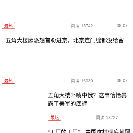
08-07
最热
阅读
18742
五角大楼鹰派翘首盼进京，北京连门缝都没给留
08-07
最热
阅读
16030
五角大楼吓唬中俄？这事恰恰暴
露了美军的底裤
最热
阅读
13727
“工厂的工厂”：中国这棋彻底颠覆