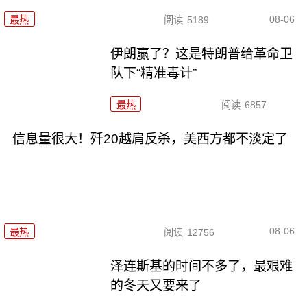
08-06
最热
阅读
5189
伊朗赢了？这是特朗普给革命卫
队下“精准毒计”
最热
阅读
6857
信息量很大！歼20越肩反杀，美西方都不淡定了
08-06
最热
阅读
12756
泽连斯基的时间不多了，最艰难
的冬天又要来了