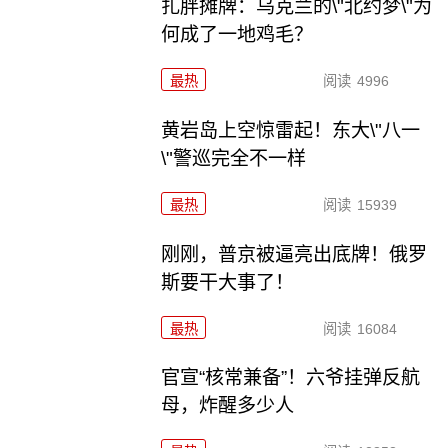
扎胖摊牌：乌克兰的\"北约梦\"为
何成了一地鸡毛？
最热
阅读
4996
黄岩岛上空惊雷起！东大\"八一
\"警巡完全不一样
最热
阅读
15939
刚刚，普京被逼亮出底牌！俄罗
斯要干大事了！
最热
阅读
16084
官宣“核常兼备”！六爷挂弹反航
母，炸醒多少人