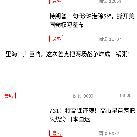
最热
阅读
12853
特朗普一句“珍珠港除外”，撕开美
国霸权遮羞布
最热
阅读
11797
里海一声巨响，这次差点把两场战争炸成一锅粥！
08-05
最热
阅读
9699
731！特高课还魂！高市早苗两把
火烧穿日本国运
最热
阅读
5672