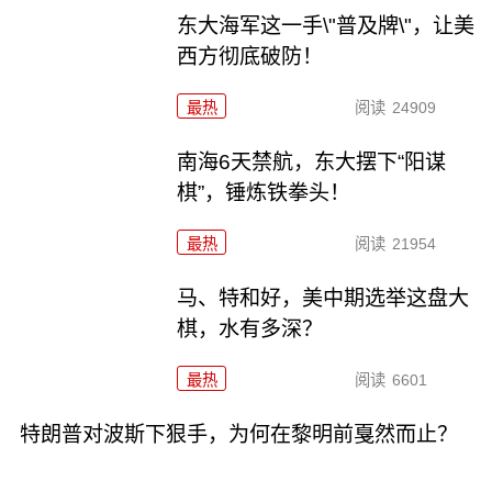
东大海军这一手\"普及牌\"，让美
西方彻底破防！
最热
阅读
24909
南海6天禁航，东大摆下“阳谋
棋”，锤炼铁拳头！
最热
阅读
21954
马、特和好，美中期选举这盘大
棋，水有多深？
最热
阅读
6601
特朗普对波斯下狠手，为何在黎明前戛然而止？