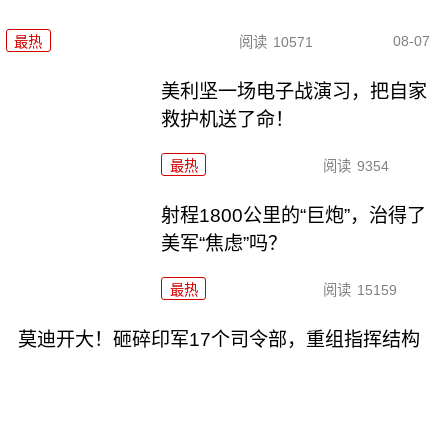
08-07
最热
阅读
10571
美利坚一场电子战演习，把自家
救护机送了命！
最热
阅读
9354
射程1800公里的“巨炮”，治得了
美军“焦虑”吗？
最热
阅读
15159
莫迪开大！砸碎印军17个司令部，重组指挥结构