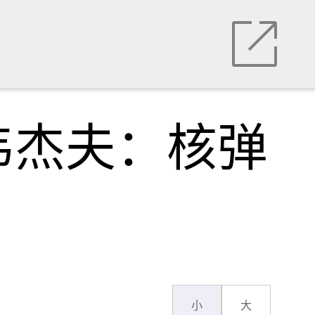
韦杰夫：核弹
小
大