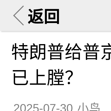
返回
特朗普给普
已上膛？
2025-07-30
小鸟