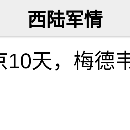
西陆军情
京10天，梅德