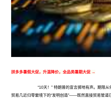
拼多多暑假大促，升温降价，全品类暑期大促 →
“10天！” 特朗普的宣言掷地有声。期限
贸易几近归零窘境下的“发明创造”——既然直接贸易管