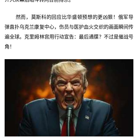
然而，莫斯科的回应比华盛顿预想的更凶狠！俄军导
弹直扑乌克兰康复中心，伤员与医护血火交织的画面瞬间传
遍全球。克里姆林宫用行动宣告：最后通牒？不过是催战号
角！