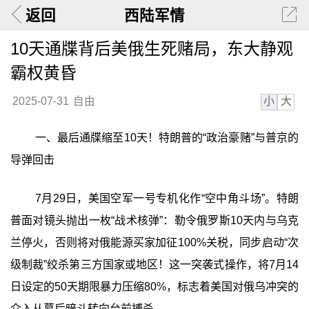
返回
西陆军情
10天通牒背后美俄生死赌局，东大静观
霸权黄昏
小
大
2025-07-31
自由
一、最后通牒缩至10天！特朗普的“政治豪赌”与普京的
导弹回击
7月29日，美国空军一号专机化作“空中角斗场”。特朗
普面对镜头抛出一枚“战术核弹”：勒令俄罗斯10天内与乌克
兰停火，否则将对俄能源买家加征100%关税，同步启动“次
级制裁”绞杀第三方国家或地区！这一突袭式操作，将7月14
日设定的50天期限暴力压缩80%，标志着美国对俄乌冲突的
介入从幕后暗斗转向台前搏杀。