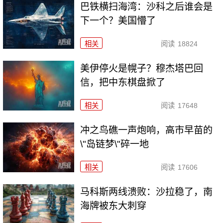
巴铁横扫海湾：沙科之后谁会是
下一个？美国懵了
相关
阅读
18824
美伊停火是幌子？穆杰塔巴回
信，把中东棋盘掀了
相关
阅读
17648
冲之鸟礁一声炮响，高市早苗的
\"岛链梦\"碎一地
相关
阅读
17606
马科斯两线溃败：沙拉稳了，南
海牌被东大刺穿