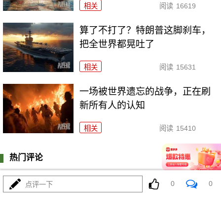
相关
阅读
16619
算了不打了？特朗普这脚刹车，
把全世界都晃吐了
相关
阅读
15631
一场被世界遗忘的战争，正在刷
新所有人的认知
相关
阅读
15410
热门评论
登陆
0
条评论
0
0
点评一下
我来说两句