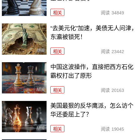
相关
阅读
34849
“去美元化”加速，美债无人问津，
东瀛被锁死！
相关
阅读
23442
中国这波操作，直接把西方石化
霸权打出了原形
相关
阅读
20163
美国最狠的反华鹰派，怎么访个
华还委屈上了？
相关
阅读
19045