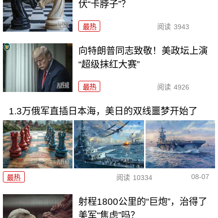
伏“卡脖子”？
最热
阅读
3943
向特朗普同志致敬！美政坛上演
“超级抹红大赛”
最热
阅读
4926
1.3万俄军直插日本海，美日的双线噩梦开始了
08-07
最热
阅读
10334
射程1800公里的“巨炮”，治得了
美军“焦虑”吗？