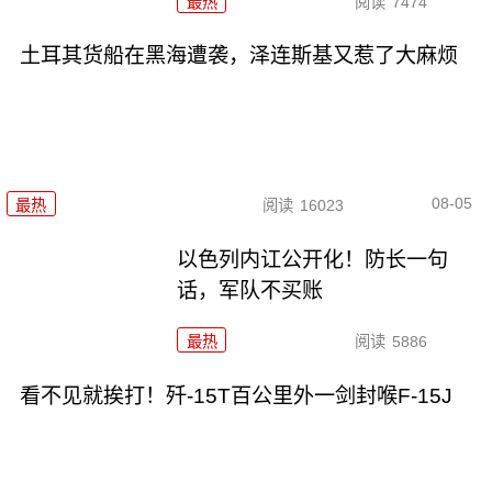
最热
阅读
7474
土耳其货船在黑海遭袭，泽连斯基又惹了大麻烦
08-05
最热
阅读
16023
以色列内讧公开化！防长一句
话，军队不买账
最热
阅读
5886
看不见就挨打！歼-15T百公里外一剑封喉F-15J