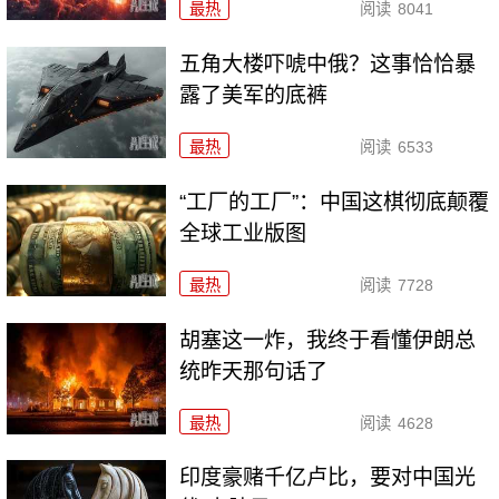
最热
阅读
8041
五角大楼吓唬中俄？这事恰恰暴
露了美军的底裤
最热
阅读
6533
“工厂的工厂”：中国这棋彻底颠覆
全球工业版图
最热
阅读
7728
胡塞这一炸，我终于看懂伊朗总
统昨天那句话了
最热
阅读
4628
印度豪赌千亿卢比，要对中国光