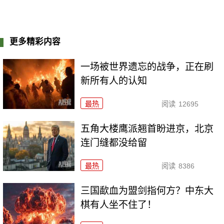
更多精彩内容
一场被世界遗忘的战争，正在刷
新所有人的认知
最热
阅读
12695
五角大楼鹰派翘首盼进京，北京
连门缝都没给留
最热
阅读
8386
三国歃血为盟剑指何方？中东大
棋有人坐不住了！