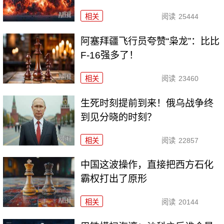
相关
阅读
25444
阿塞拜疆飞行员夸赞“枭龙”：比比
F-16强多了！
相关
阅读
23460
生死时刻提前到来！俄乌战争终
到见分晓的时刻？
相关
阅读
22857
中国这波操作，直接把西方石化
霸权打出了原形
相关
阅读
20144