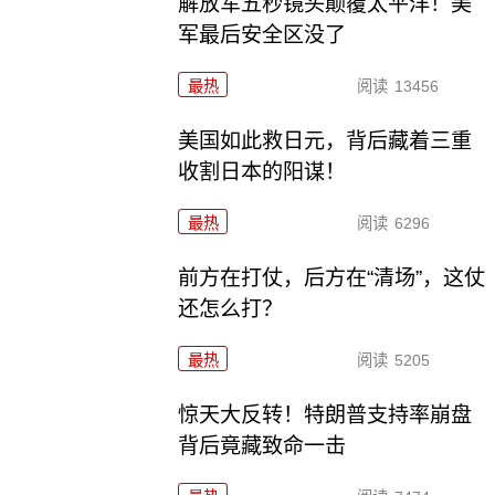
解放军五秒镜头颠覆太平洋！美
军最后安全区没了
最热
阅读
13456
美国如此救日元，背后藏着三重
收割日本的阳谋！
最热
阅读
6296
前方在打仗，后方在“清场”，这仗
还怎么打？
最热
阅读
5205
惊天大反转！特朗普支持率崩盘
背后竟藏致命一击