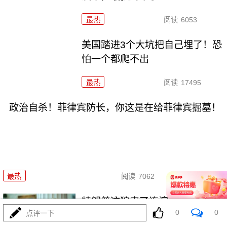
最热
阅读
6053
美国踏进3个大坑把自己埋了！恐
怕一个都爬不出
最热
阅读
17495
政治自杀！菲律宾防长，你这是在给菲律宾掘墓！
08-03
最热
阅读
7062
特朗普这狼来了连演十遍，伊
0
0
点评一下
朗：你猜我信不信？