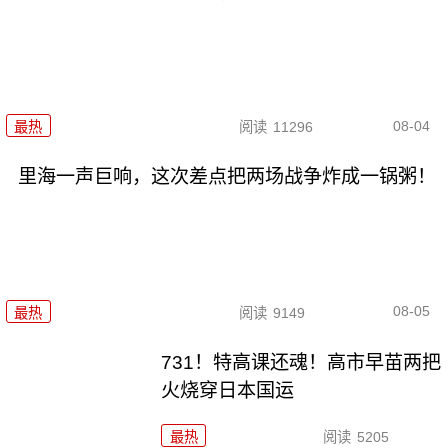
08-04
最热
阅读
11296
里海一声巨响，这次差点把两场战争炸成一锅粥！
08-05
最热
阅读
9149
731！特高课还魂！高市早苗两把
火烧穿日本国运
最热
阅读
5205