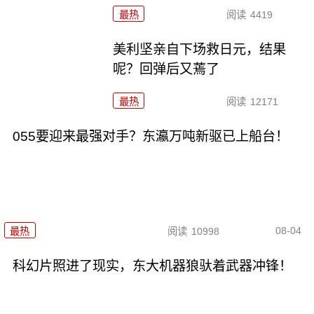
最热
阅读
4419
美利坚亲自下场救日元，结果
呢？回弹后又蔫了
最热
阅读
12171
055要迎来最强对手？东瀛万吨新驱已上船台！
08-04
最热
阅读
10998
科幻片照进了现实，东大机器狼驮着武器冲锋！