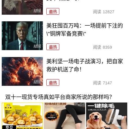
最热
阅读
12827
美狂囤百万吨：一场提前下注的
\"铜牌军备竞赛\"
最热
阅读
8359
美利坚一场电子战演习，把自家
救护机送了命！
最热
阅读
7147
双十一现货专场真如平台商家所说的那样吗？