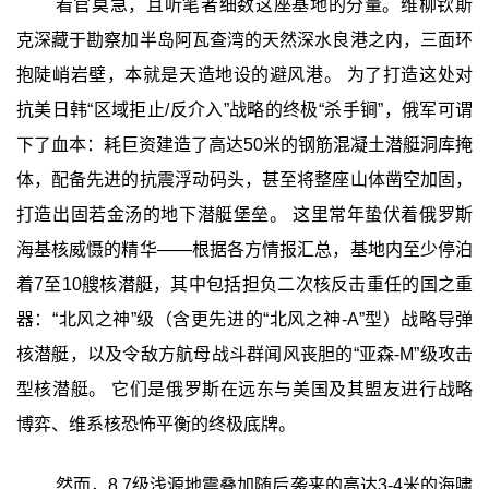
看官莫急，且听笔者细数这座基地的分量。维柳钦斯
克深藏于勘察加半岛阿瓦查湾的天然深水良港之内，三面环
抱陡峭岩壁，本就是天造地设的避风港。 为了打造这处对
抗美日韩“区域拒止/反介入”战略的终极“杀手锏”，俄军可谓
下了血本：耗巨资建造了高达50米的钢筋混凝土潜艇洞库掩
体，配备先进的抗震浮动码头，甚至将整座山体凿空加固，
打造出固若金汤的地下潜艇堡垒。 这里常年蛰伏着俄罗斯
海基核威慑的精华——根据各方情报汇总，基地内至少停泊
着7至10艘核潜艇，其中包括担负二次核反击重任的国之重
器：“北风之神”级（含更先进的“北风之神-A”型）战略导弹
核潜艇，以及令敌方航母战斗群闻风丧胆的“亚森-M”级攻击
型核潜艇。 它们是俄罗斯在远东与美国及其盟友进行战略
博弈、维系核恐怖平衡的终极底牌。
然而，8.7级浅源地震叠加随后袭来的高达3-4米的海啸