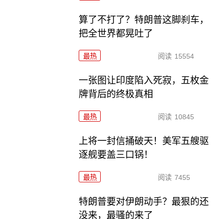
算了不打了？特朗普这脚刹车，
把全世界都晃吐了
最热
阅读
15554
一张图让印度陷入死寂，五枚金
牌背后的终极真相
最热
阅读
10845
上将一封信捅破天！美军五艘驱
逐舰要盖三口锅！
最热
阅读
7455
特朗普要对伊朗动手？最狠的还
没来，最骚的来了