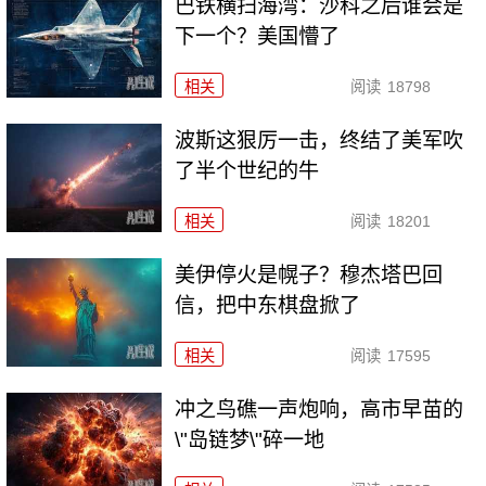
巴铁横扫海湾：沙科之后谁会是
下一个？美国懵了
相关
阅读
18798
波斯这狠厉一击，终结了美军吹
了半个世纪的牛
相关
阅读
18201
美伊停火是幌子？穆杰塔巴回
信，把中东棋盘掀了
相关
阅读
17595
冲之鸟礁一声炮响，高市早苗的
\"岛链梦\"碎一地