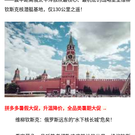
钦斯克核潜艇基地，仅130公里之遥！
拼多多暑假大促，升温降价，全品类暑期大促 →
维柳钦斯克：俄罗斯远东的“水下核长城”危矣！