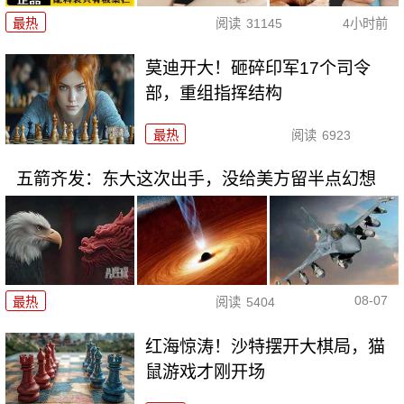
最热
阅读
31145
4小时前
莫迪开大！砸碎印军17个司令
部，重组指挥结构
最热
阅读
6923
五箭齐发：东大这次出手，没给美方留半点幻想
08-07
最热
阅读
5404
红海惊涛！沙特摆开大棋局，猫
鼠游戏才刚开场