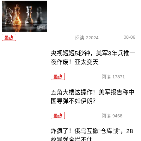
08-06
最热
阅读
22024
央视短短5秒钟，美军3年兵推一
夜作废！亚太变天
最热
阅读
17871
五角大楼这操作！美军报告称中
国导弹不如伊朗？
最热
阅读
9468
炸疯了！俄乌互掀“仓库战”，28
枚导弹全拦不住