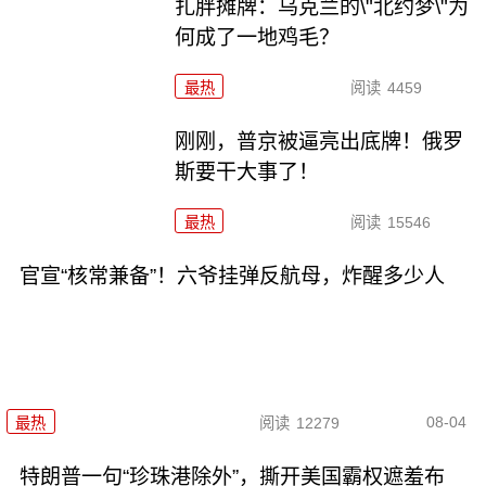
扎胖摊牌：乌克兰的\"北约梦\"为
何成了一地鸡毛？
最热
阅读
4459
刚刚，普京被逼亮出底牌！俄罗
斯要干大事了！
最热
阅读
15546
官宣“核常兼备”！六爷挂弹反航母，炸醒多少人
08-04
最热
阅读
12279
特朗普一句“珍珠港除外”，撕开美国霸权遮羞布