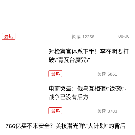
08-06
最热
阅读
12256
对检察官体系下手！李在明要打
破\"青瓦台魔咒\"
最热
阅读
5861
电商哭晕：俄乌互相砸\"饭碗\"，
战争已没有后方
最热
阅读
3783
766亿买不来安全？美核潜光鲜\"大计划\"的背后