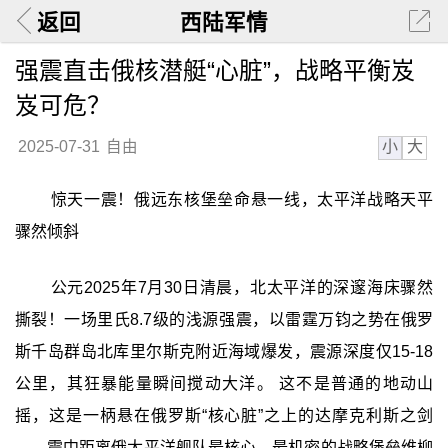
返回
西陆军情
强震直击俄核潜艇“心脏”，战略平衡岌
岌可危？
小
大
2025-07-31
自由
惊天一震！俄远东核堡垒命悬一线，太平洋战略天平
骤然倾斜
公元2025年7月30日清晨，北太平洋的深邃海床骤然
撕裂！一场里氏8.7级的浅源强震，以雷霆万钧之势在俄罗
斯千岛群岛北库里尔斯克附近海域爆发，震源深度仅15-18
公里，其狂暴能量瞬间搅动大洋。 这不是普通的地动山
摇，这是一柄悬在俄罗斯“核心脏”之上的达摩克利斯之剑
——震中距离俄太平洋舰队最核心、最机密的战略堡垒维柳