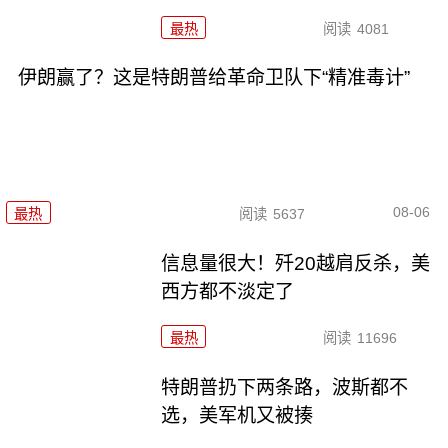
最热
阅读
4081
伊朗赢了？这是特朗普给革命卫队下“精准毒计”
08-06
最热
阅读
5637
信息量很大！歼20越肩反杀，美
西方都不淡定了
最热
阅读
11696
特朗普扔下两条路，波斯都不
选，美军机又被揍