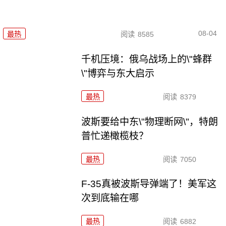
08-04
最热
阅读
8585
千机压境：俄乌战场上的\"蜂群
\"博弈与东大启示
最热
阅读
8379
波斯要给中东\"物理断网\"，特朗
普忙递橄榄枝？
最热
阅读
7050
F-35真被波斯导弹端了！美军这
次到底输在哪
最热
阅读
6882