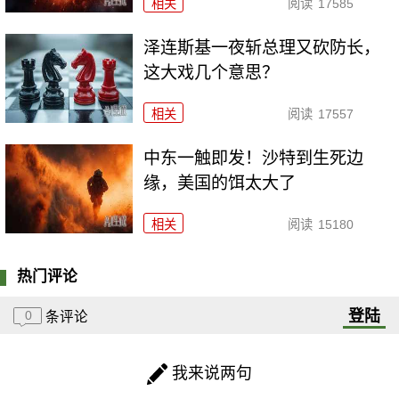
相关
阅读
17585
泽连斯基一夜斩总理又砍防长，
这大戏几个意思？
相关
阅读
17557
中东一触即发！沙特到生死边
缘，美国的饵太大了
相关
阅读
15180
热门评论
登陆
0
条评论
我来说两句