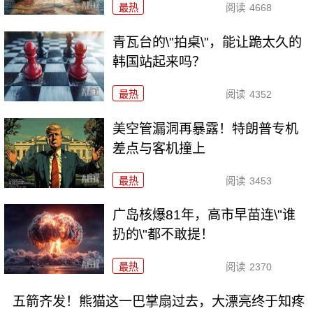
最热
阅读
4668
青瓦台的\"拍桌\"，能让跪太久的
韩国站起来吗？
最热
阅读
4352
美空管漏洞再暴露！特朗普专机
差点与客机撞上
最热
阅读
3453
广岛核爆81年，高市早苗连\"谁
扔的\"都不敢提！
最热
阅读
2370
五箭齐发！熊猫这一巴掌扇过去，大漂亮终于知疼