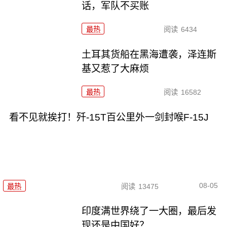
话，军队不买账
最热
阅读
6434
土耳其货船在黑海遭袭，泽连斯
基又惹了大麻烦
最热
阅读
16582
看不见就挨打！歼-15T百公里外一剑封喉F-15J
08-05
最热
阅读
13475
印度满世界绕了一大圈，最后发
现还是中国好？