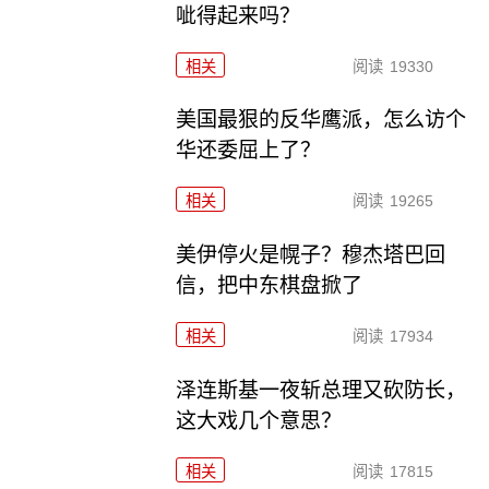
呲得起来吗？
相关
阅读
19330
美国最狠的反华鹰派，怎么访个
华还委屈上了？
相关
阅读
19265
美伊停火是幌子？穆杰塔巴回
信，把中东棋盘掀了
相关
阅读
17934
泽连斯基一夜斩总理又砍防长，
这大戏几个意思？
相关
阅读
17815