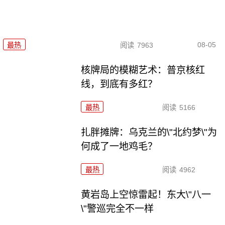
08-05
最热
阅读
7963
核牌局的模糊艺术：普京核红
线，到底有多红？
最热
阅读
5166
扎胖摊牌：乌克兰的\"北约梦\"为
何成了一地鸡毛？
最热
阅读
4962
黄岩岛上空惊雷起！东大\"八一
\"警巡完全不一样