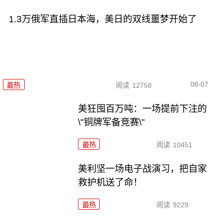
1.3万俄军直插日本海，美日的双线噩梦开始了
08-07
最热
阅读
12758
美狂囤百万吨：一场提前下注的
\"铜牌军备竞赛\"
最热
阅读
10451
美利坚一场电子战演习，把自家
救护机送了命！
最热
阅读
9229