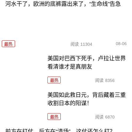
河水干了，欧洲的底裤露出来了，“生命线”告急
08-06
最热
阅读
11304
美国对巴西下死手，卢拉让世界
看清谁才是真朋友
最热
阅读
8356
美国如此救日元，背后藏着三重
收割日本的阳谋！
最热
阅读
6870
前方在打仗，后方在“清场”，这仗还怎么打？