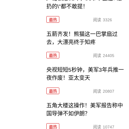
扔的\"都不敢提！
最热
阅读
3326
五箭齐发！熊猫这一巴掌扇过
去，大漂亮终于知疼
最热
阅读
24405
央视短短5秒钟，美军3年兵推一
夜作废！亚太变天
最热
阅读
20807
五角大楼这操作！美军报告称中
国导弹不如伊朗？
最热
阅读
10747