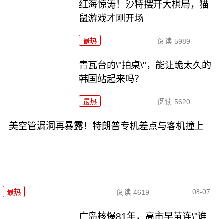
红海惊涛！沙特摆开大棋局，猫
鼠游戏才刚开场
最热
阅读
5989
青瓦台的\"拍桌\"，能让跪太久的
韩国站起来吗？
最热
阅读
5620
美空管漏洞再暴露！特朗普专机差点与客机撞上
08-07
最热
阅读
4619
广岛核爆81年，高市早苗连\"谁