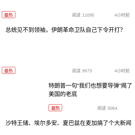
最热
阅读
11095
4小时前
总统见不到领袖，伊朗革命卫队自己下令开打？
最热
阅读
9573
4小时前
特朗普一句“我们也想要导弹”揭了
美国的老底
最热
阅读
5064
沙特王储、埃尔多安、夏巴兹在麦加搞了个大新闻