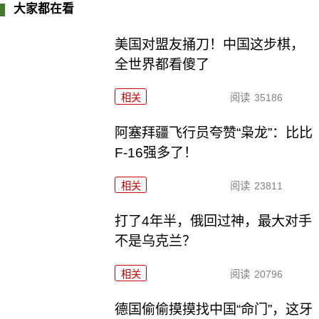
大家都在看
美国对盟友捅刀！中国这步棋，
全世界都看傻了
相关
阅读
35186
阿塞拜疆飞行员夸赞“枭龙”：比比
F-16强多了！
相关
阅读
23811
打了4年半，俄回过神，最大对手
不是乌克兰？
相关
阅读
20796
德国偷偷摸摸找中国“命门”，这牙