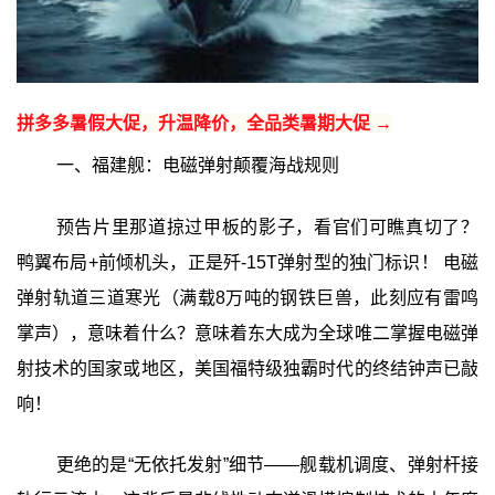
拼多多暑假大促，升温降价，全品类暑期大促 →
一、福建舰：电磁弹射颠覆海战规则
预告片里那道掠过甲板的影子，看官们可瞧真切了？
鸭翼布局+前倾机头，正是歼-15T弹射型的独门标识！ 电磁
弹射轨道三道寒光（满载8万吨的钢铁巨兽，此刻应有雷鸣
掌声），意味着什么？意味着东大成为全球唯二掌握电磁弹
射技术的国家或地区，美国福特级独霸时代的终结钟声已敲
响！
更绝的是“无依托发射”细节——舰载机调度、弹射杆接