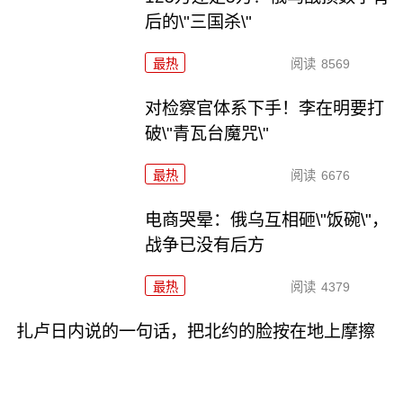
后的\"三国杀\"
最热
阅读
8569
对检察官体系下手！李在明要打
破\"青瓦台魔咒\"
最热
阅读
6676
电商哭晕：俄乌互相砸\"饭碗\"，
战争已没有后方
最热
阅读
4379
扎卢日内说的一句话，把北约的脸按在地上摩擦