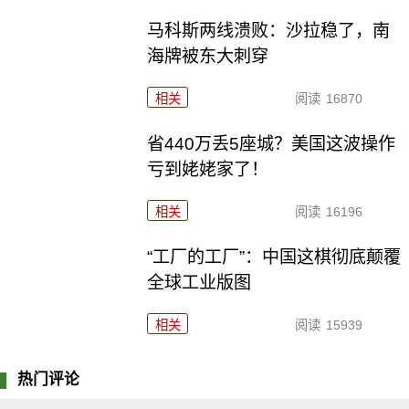
马科斯两线溃败：沙拉稳了，南
海牌被东大刺穿
相关
阅读
16870
省440万丢5座城？美国这波操作
亏到姥姥家了！
相关
阅读
16196
“工厂的工厂”：中国这棋彻底颠覆
全球工业版图
相关
阅读
15939
热门评论