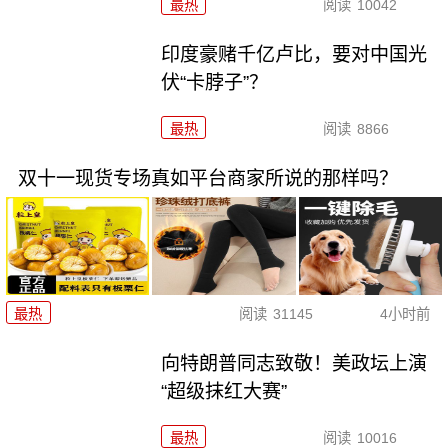
最热
阅读
10042
印度豪赌千亿卢比，要对中国光
伏“卡脖子”？
最热
阅读
8866
双十一现货专场真如平台商家所说的那样吗？
最热
阅读
31145
4小时前
向特朗普同志致敬！美政坛上演
“超级抹红大赛”
最热
阅读
10016