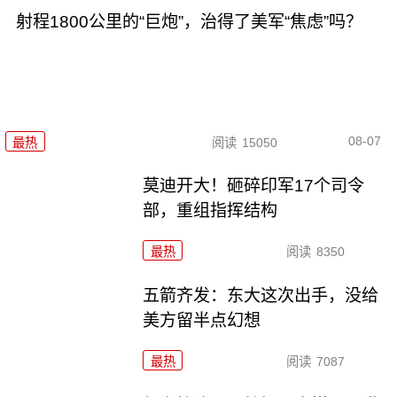
射程1800公里的“巨炮”，治得了美军“焦虑”吗？
08-07
最热
阅读
15050
莫迪开大！砸碎印军17个司令
部，重组指挥结构
最热
阅读
8350
五箭齐发：东大这次出手，没给
美方留半点幻想
最热
阅读
7087