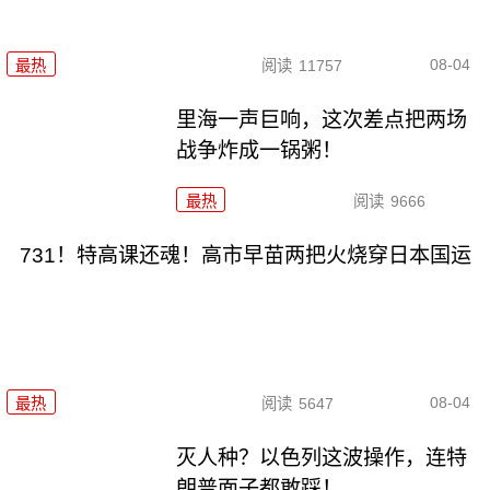
08-04
最热
阅读
11757
里海一声巨响，这次差点把两场
战争炸成一锅粥！
最热
阅读
9666
731！特高课还魂！高市早苗两把火烧穿日本国运
08-04
最热
阅读
5647
灭人种？以色列这波操作，连特
朗普面子都敢踩！