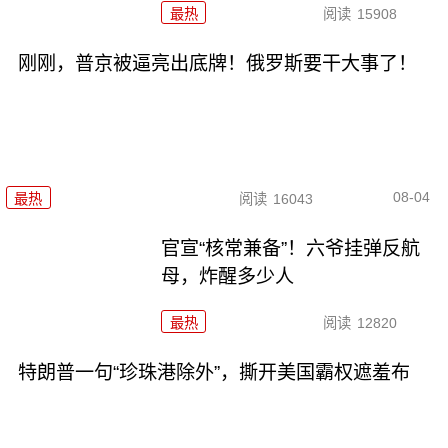
最热
阅读
15908
刚刚，普京被逼亮出底牌！俄罗斯要干大事了！
08-04
最热
阅读
16043
官宣“核常兼备”！六爷挂弹反航
母，炸醒多少人
最热
阅读
12820
特朗普一句“珍珠港除外”，撕开美国霸权遮羞布