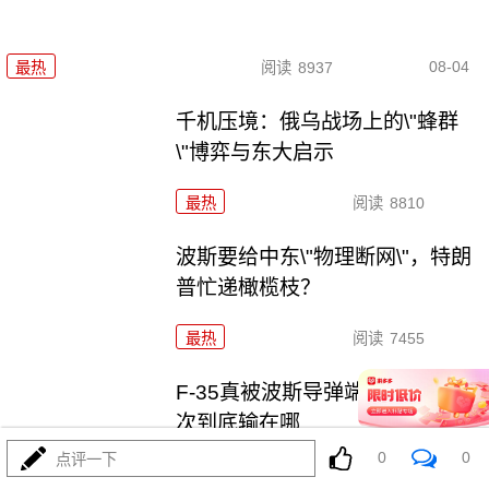
08-04
最热
阅读
8937
千机压境：俄乌战场上的\"蜂群
\"博弈与东大启示
最热
阅读
8810
波斯要给中东\"物理断网\"，特朗
普忙递橄榄枝？
最热
阅读
7455
F-35真被波斯导弹端了！美军这
次到底输在哪
0
0
点评一下
最热
阅读
7214