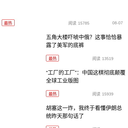
08-07
最热
阅读
15785
五角大楼吓唬中俄？这事恰恰暴
露了美军的底裤
最热
阅读
13519
“工厂的工厂”：中国这棋彻底颠覆
全球工业版图
最热
阅读
15939
胡塞这一炸，我终于看懂伊朗总
统昨天那句话了