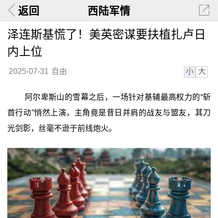
返回
西陆军情
泽连斯基慌了！美英密谋要扶植扎卢日
内上位
小
大
2025-07-31
自由
阿尔卑斯山的雪幕之后，一场针对基辅最高权力的“斩
首行动”悄然上演，主角竟是昔日并肩的战友与盟友，其刀
光剑影，丝毫不逊于前线炮火。