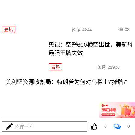
08-03
最热
阅读
4244
央视：空警600横空出世，美航母
最强王牌失效
最热
阅读
22900
美利坚资源收割局：特朗普为何对乌稀土\"摊牌\"
08-03
最热
阅读
10188
0
0
点评一下