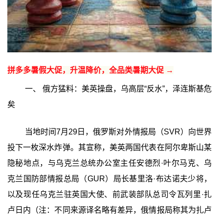
拼多多暑假大促，升温降价，全品类暑期大促 →
一、 俄方猛料：美英操盘，乌高层“反水”，泽连斯基危
矣
当地时间7月29日，俄罗斯对外情报局（SVR）向世界
投下一枚深水炸弹。其宣称，美英两国代表在阿尔卑斯山某
隐秘地点，与乌克兰总统办公室主任安德烈·叶尔马克、乌
克兰国防部情报总局（GUR）局长基里洛·布达诺夫少将，
以及现任乌克兰驻英国大使、前武装部队总司令瓦列里·扎
卢日内（注：不同来源译名略有差异，俄情报局称其为扎卢