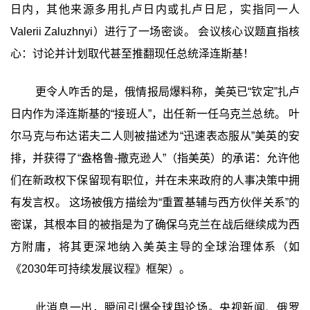
日内，其他来源多用扎卢日内或扎卢日尼，实指同一人
Valerii Zaluzhnyi）进行了一场密谈。 会议核心议题直指核
心：讨论并计划取代甚至推翻现任总统泽连斯基！
更令人咋舌的是，俄情报局爆料称，美英已“钦定”扎卢
日内作为泽连斯基的“接班人”，出任新一任乌克兰总统。 叶
尔马克与布达诺夫二人则被描述为“迅速表态服从”美英的安
排，并获得了“盎格鲁-撒克逊人”（指美英）的承诺：允许他
们在新政权下保留现有职位，并在未来政府的人事决策中拥
有发言权。 这场被俄方描绘为“重置基辅与西方伙伴关系”的
密谋，其根本目的被指是为了确保乌克兰在战后继续成为西
方附庸，将其更深地纳入美英主导的全球治理体系（如
《2030年可持续发展议程》框架）。
此消息一出，瞬间引爆全球舆论场。央视新闻、俄罗