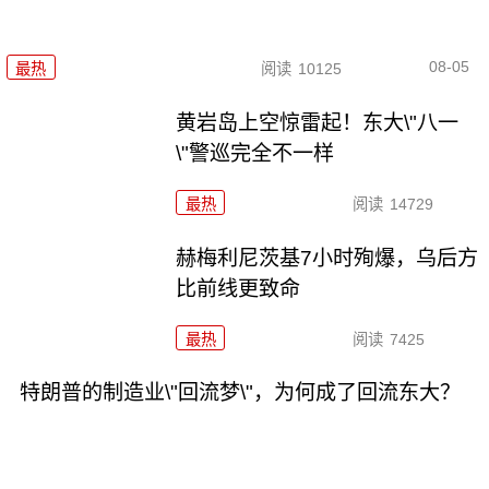
08-05
最热
阅读
10125
黄岩岛上空惊雷起！东大\"八一
\"警巡完全不一样
最热
阅读
14729
赫梅利尼茨基7小时殉爆，乌后方
比前线更致命
最热
阅读
7425
特朗普的制造业\"回流梦\"，为何成了回流东大？