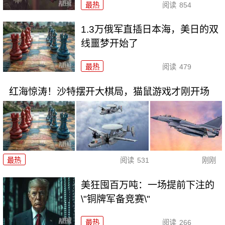
最热
阅读
854
1.3万俄军直插日本海，美日的双
线噩梦开始了
最热
阅读
479
红海惊涛！沙特摆开大棋局，猫鼠游戏才刚开场
最热
阅读
531
刚刚
美狂囤百万吨：一场提前下注的
\"铜牌军备竞赛\"
最热
阅读
266