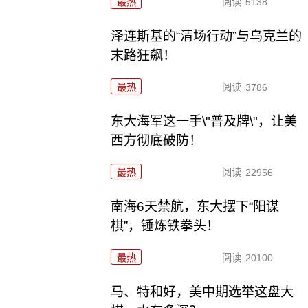
最热
阅读
5138
泽连斯基的“清场行动”与乌克兰的
末路狂飙！
最热
阅读
3786
东大海军这一手\"普及牌\"，让美
西方彻底破防！
最热
阅读
22956
南海6天禁航，东大摆下“阳谋
棋”，锤炼铁拳头！
最热
阅读
20100
马、特和好，美中期选举这盘大