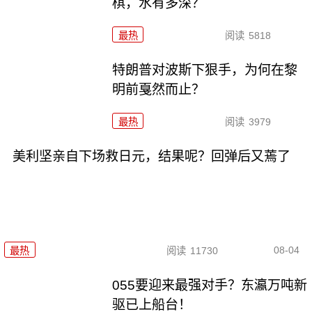
棋，水有多深？
最热
阅读
5818
特朗普对波斯下狠手，为何在黎
明前戛然而止？
最热
阅读
3979
美利坚亲自下场救日元，结果呢？回弹后又蔫了
08-04
最热
阅读
11730
055要迎来最强对手？东瀛万吨新
驱已上船台！