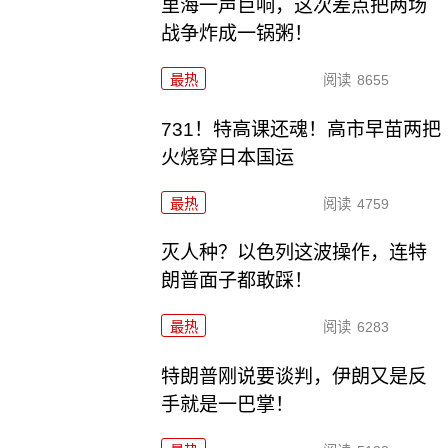
里海一声巨响，这次差点把两场
战争炸成一锅粥！
最热
阅读
8655
731！特高课还魂！高市早苗两把
火烧穿日本国运
最热
阅读
4759
灭人种？以色列这波操作，连特
朗普面子都敢踩！
最热
阅读
6283
特朗普刚说要谈判，伊朗又是反
手就是一巴掌！