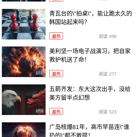
青瓦台的\"拍桌\"，能让跪太久的
韩国站起来吗？
最热
阅读
498
美利坚一场电子战演习，把自家
救护机送了命！
最热
阅读
277
五箭齐发：东大这次出手，没给
美方留半点幻想
最热
阅读
523
广岛核爆81年，高市早苗连\"谁
扔的\"都不敢提！