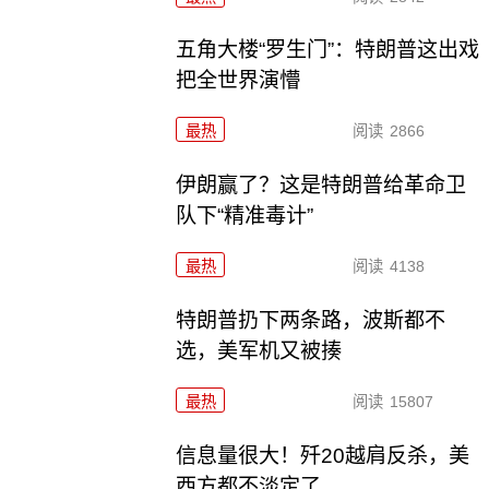
五角大楼“罗生门”：特朗普这出戏
把全世界演懵
最热
阅读
2866
伊朗赢了？这是特朗普给革命卫
队下“精准毒计”
最热
阅读
4138
特朗普扔下两条路，波斯都不
选，美军机又被揍
最热
阅读
15807
信息量很大！歼20越肩反杀，美
西方都不淡定了