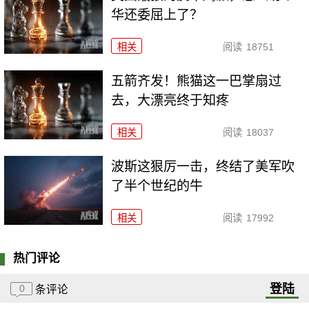
华还委屈上了？
相关
阅读
18751
五箭齐发！熊猫这一巴掌扇过
去，大漂亮终于知疼
相关
阅读
18037
波斯这狠厉一击，终结了美军吹
了半个世纪的牛
相关
阅读
17992
热门评论
登陆
0
条评论