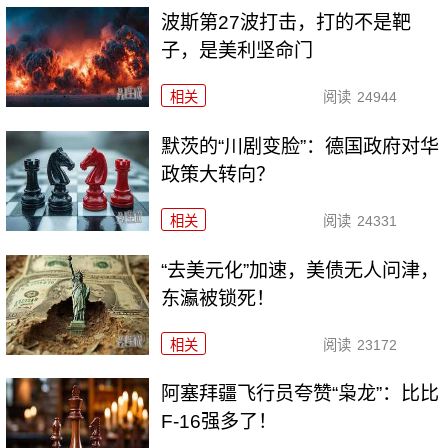
波斯第27波打击，打的不是靶
子，是美利坚命门
相关
阅读
24944
默茨的“川剧变脸”：德国政府对华
政策大转向？
相关
阅读
24331
“去美元化”加速，美债无人问津，
东瀛被锁死！
相关
阅读
23172
阿塞拜疆飞行员夸赞“枭龙”：比比
F-16强多了！