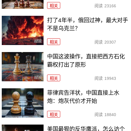
相关
阅读
23166
打了4年半，俄回过神，最大对手
不是乌克兰？
相关
阅读
20307
中国这波操作，直接把西方石化
霸权打出了原形
相关
阅读
19943
菲律宾告洋状，中国直接上水
炮：炮灰代价才开始
相关
阅读
18840
美国最狠的反华鹰派，怎么访个