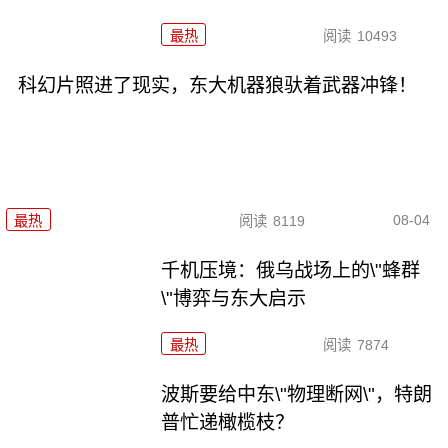
最热
阅读
10493
科幻片照进了现实，东大机器狼驮着武器冲锋！
08-04
最热
阅读
8119
千机压境：俄乌战场上的\"蜂群
\"博弈与东大启示
最热
阅读
7874
波斯要给中东\"物理断网\"，特朗
普忙递橄榄枝？