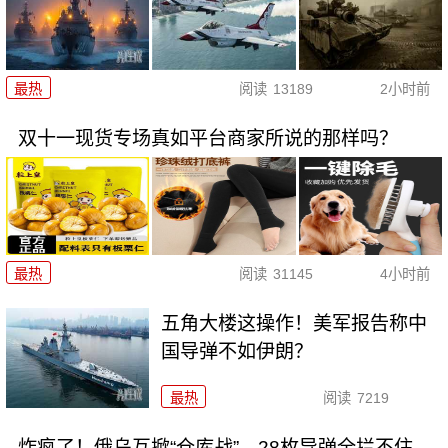
最热
阅读
13189
2小时前
双十一现货专场真如平台商家所说的那样吗？
最热
阅读
31145
4小时前
五角大楼这操作！美军报告称中
国导弹不如伊朗？
最热
阅读
7219
炸疯了！俄乌互掀“仓库战”，28枚导弹全拦不住