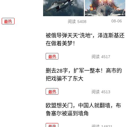
08-06
最热
阅读
5408
被俄导弹天天“洗地”，泽连斯基还
在做着美梦！
最热
阅读
4517
删去28字，扩军一整本！高市的
把戏骗不了东大
最热
阅读
4513
欧盟想关门，中国人就翻墙，布
鲁塞尔被逼到墙角
最热
阅读
14821