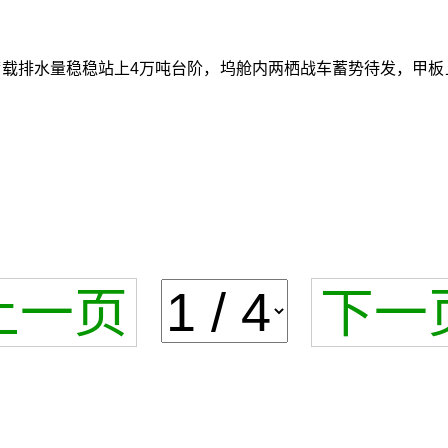
，满载排水量稳稳站上4万吨台阶，坞舱内两栖战车蓄势待发，甲板
上一页
下一