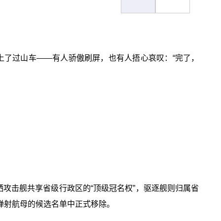
坐上了过山车——有人骄傲刷屏，也有人捂心哀叹：“完了，
栖攻击舰共享省级行政区的“顶级冠名权”，驱逐舰则归属省
弹射航母的候选名单中正式移除。