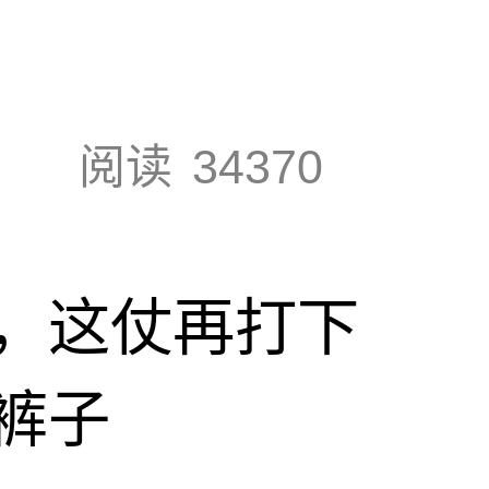
阅读
34370
，这仗再打下
裤子