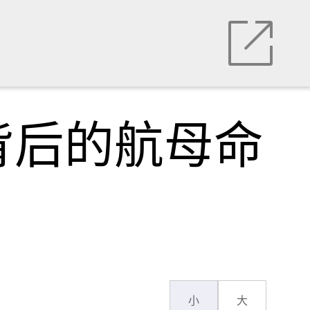
背后的航母命
小
大