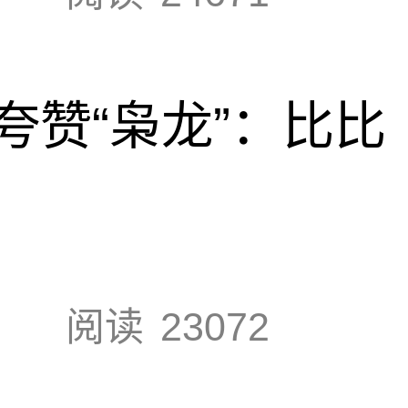
夸赞“枭龙”：比比
阅读
23072