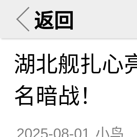
返回
湖北舰扎心
名暗战！
2025-08-01
小鸟