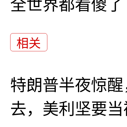
全世界都看傻了
相关
特朗普半夜惊醒
去，美利坚要当