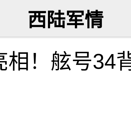
西陆军情
亮相！舷号34