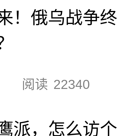
来！俄乌战争终
？
阅读
22340
鹰派，怎么访个