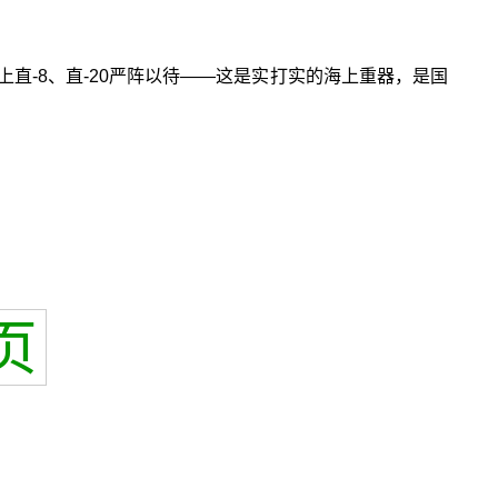
上直-8、直-20严阵以待——这是实打实的海上重器，是国
页