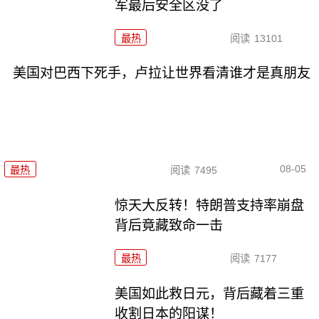
军最后安全区没了
最热
阅读
13101
美国对巴西下死手，卢拉让世界看清谁才是真朋友
08-05
最热
阅读
7495
惊天大反转！特朗普支持率崩盘
背后竟藏致命一击
最热
阅读
7177
美国如此救日元，背后藏着三重
收割日本的阳谋！