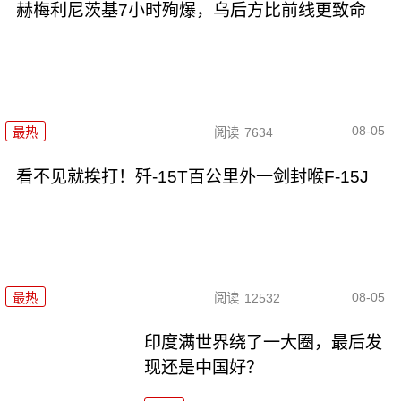
赫梅利尼茨基7小时殉爆，乌后方比前线更致命
08-05
最热
阅读
7634
看不见就挨打！歼-15T百公里外一剑封喉F-15J
08-05
最热
阅读
12532
印度满世界绕了一大圈，最后发
现还是中国好？