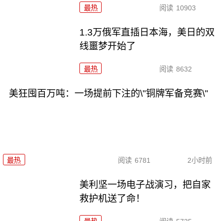
最热
阅读
10903
1.3万俄军直插日本海，美日的双
线噩梦开始了
最热
阅读
8632
美狂囤百万吨：一场提前下注的\"铜牌军备竞赛\"
最热
阅读
6781
2小时前
美利坚一场电子战演习，把自家
救护机送了命！