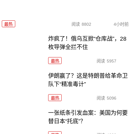
最热
阅读
8802
4小时前
炸疯了！俄乌互掀“仓库战”，28
枚导弹全拦不住
最热
阅读
5957
伊朗赢了？这是特朗普给革命卫
队下“精准毒计”
最热
阅读
5096
一张纸条引发血案：美国为何要
替日本“托底”？