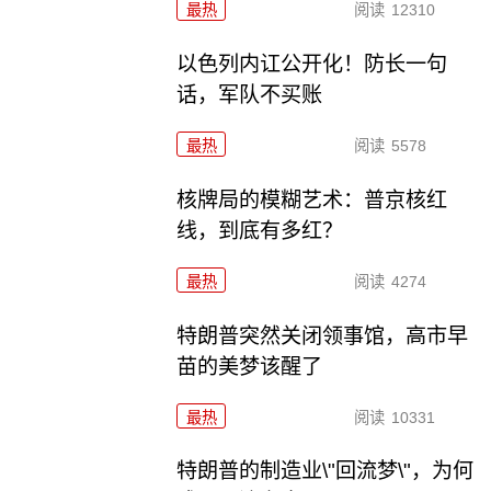
最热
阅读
12310
以色列内讧公开化！防长一句
话，军队不买账
最热
阅读
5578
核牌局的模糊艺术：普京核红
线，到底有多红？
最热
阅读
4274
特朗普突然关闭领事馆，高市早
苗的美梦该醒了
最热
阅读
10331
特朗普的制造业\"回流梦\"，为何