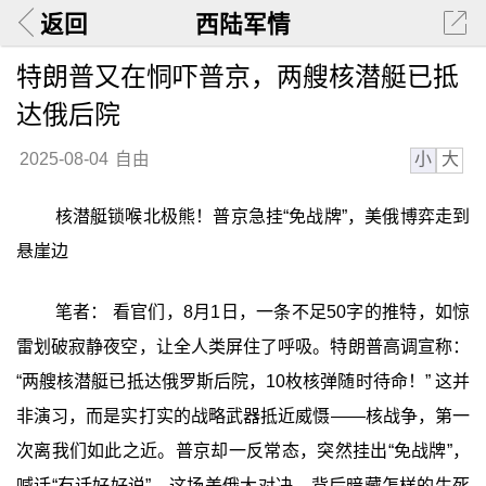
返回
西陆军情
特朗普又在恫吓普京，两艘核潜艇已抵
达俄后院
小
大
2025-08-04
自由
核潜艇锁喉北极熊！普京急挂“免战牌”，美俄博弈走到
悬崖边
笔者： 看官们，8月1日，一条不足50字的推特，如惊
雷划破寂静夜空，让全人类屏住了呼吸。特朗普高调宣称：
“两艘核潜艇已抵达俄罗斯后院，10枚核弹随时待命！” 这并
非演习，而是实打实的战略武器抵近威慑——核战争，第一
次离我们如此之近。普京却一反常态，突然挂出“免战牌”，
喊话“有话好好说”。这场美俄大对决，背后暗藏怎样的生死