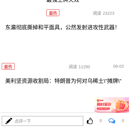
最热
阅读
23223
东瀛彻底撕掉和平面具，公然发射进攻性武器！
08-03
最热
阅读
11290
美利坚资源收割局：特朗普为何对乌稀土\"摊牌\"
08-03
最热
阅读
10381
0
0
点评一下