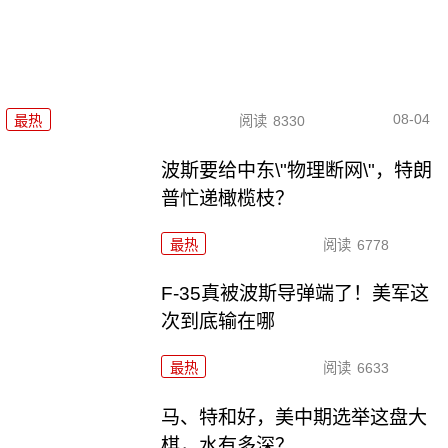
08-04
最热
阅读
8330
波斯要给中东\"物理断网\"，特朗
普忙递橄榄枝？
最热
阅读
6778
F-35真被波斯导弹端了！美军这
次到底输在哪
最热
阅读
6633
马、特和好，美中期选举这盘大
棋，水有多深？