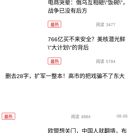
电商哭晕：俄乌互相砸\"饭碗\"，
战争已没有后方
最热
阅读
3477
766亿买不来安全？美核潜光鲜
\"大计划\"的背后
最热
阅读
5784
删去28字，扩军一整本！高市的把戏骗不了东大
08-06
最热
阅读
4884
欧盟想关门，中国人就翻墙，布