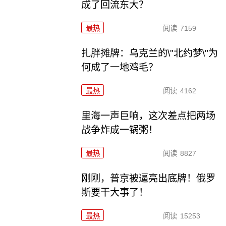
成了回流东大？
最热
阅读
7159
扎胖摊牌：乌克兰的\"北约梦\"为
何成了一地鸡毛？
最热
阅读
4162
里海一声巨响，这次差点把两场
战争炸成一锅粥！
最热
阅读
8827
刚刚，普京被逼亮出底牌！俄罗
斯要干大事了！
最热
阅读
15253