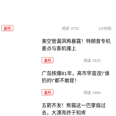
最热
阅读
3702
2小时前
美空管漏洞再暴露！特朗普专机
差点与客机撞上
最热
阅读
2815
广岛核爆81年，高市早苗连\"谁
扔的\"都不敢提！
最热
阅读
1884
五箭齐发！熊猫这一巴掌扇过
去，大漂亮终于知疼