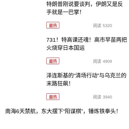
特朗普刚说要谈判，伊朗又是反
手就是一巴掌！
最热
阅读
5320
731！特高课还魂！高市早苗两把
火烧穿日本国运
最热
阅读
4909
泽连斯基的“清场行动”与乌克兰的
末路狂飙！
最热
阅读
3940
南海6天禁航，东大摆下“阳谋棋”，锤炼铁拳头！