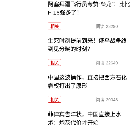
阿塞拜疆飞行员夸赞“枭龙”：比比
F-16强多了！
相关
阅读
23290
生死时刻提前到来！俄乌战争终
到见分晓的时刻？
相关
阅读
22649
中国这波操作，直接把西方石化
霸权打出了原形
相关
阅读
20048
菲律宾告洋状，中国直接上水
炮：炮灰代价才开始