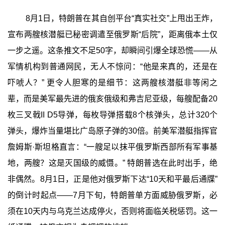
8月1日，特朗普在其自创平台“真实社交”上甩出王炸，
宣布两艘核潜艇已秘密调遣至俄罗斯“后院”，距离俄本土仅
一步之遥。这条推文不足50字，却瞬间引爆全球恐慌——从
军情机构到普通网民，无人不惊问：“他是来真的，还是在
吓唬人？” 更令人胆寒的是细节：这两艘核潜艇非等闲之
辈，而是美军最先进的俄亥俄级和弗吉尼亚级，每艘配备20
枚三叉戟II D5导弹，每枚导弹搭载8个核弹头，总计320个
弹头，爆炸当量堪比广岛原子弹的30倍。前美军潜艇指挥官
詹姆斯·斯坦格直言：“一艘足以抹平俄罗斯西部所有军事基
地，两艘？这是灭国级的威慑。” 特朗普选在此时出手，绝
非偶然。8月1日，正是他对俄罗斯下达“10天和平最后通牒”
的倒计时起点——7月下旬，特朗普单方面威胁俄罗斯，必
须在10天内与乌克兰达成停火，否则将面临关税惩罚。这一