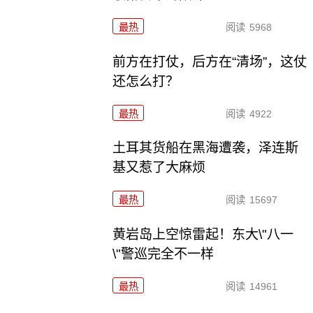
最热
阅读
5968
前方在打仗，后方在“清场”，这仗
还怎么打？
最热
阅读
4922
土耳其货船在黑海遭袭，泽连斯
基又惹了大麻烦
最热
阅读
15697
黄岩岛上空惊雷起！东大\"八一
\"警巡完全不一样
最热
阅读
14961