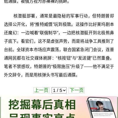
纸通牒，被俄方视为赤裸裸的挑衅。
核潜艇部署，通常是最隐秘的军事行动，但特朗普却
选择公开化，将“推特威慑”玩到极致。这操作比好莱坞剧本
还魔幻：一边喊着“联俄制华”，一边把核潜艇开到北极熊鼻
子底下。看官们，这不是虚张声势，而是将战争工具推到了
台前。全球资本市场应声震荡，联合国紧急闭门会议，连普
通网民都在社交媒体刷屏：“核按钮”与“发送键”已然重叠。
笔者不禁感叹，特朗普的“极限施压”升级了——他不满足于
外交辞令，而是用核弹头书写最后通牒。
上一页
下一页