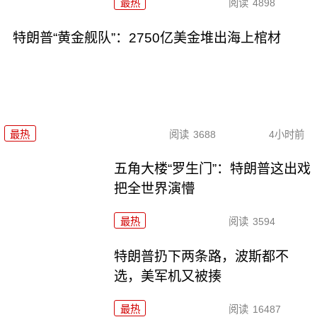
最热
阅读
4898
特朗普“黄金舰队”：2750亿美金堆出海上棺材
最热
阅读
3688
4小时前
五角大楼“罗生门”：特朗普这出戏
把全世界演懵
最热
阅读
3594
特朗普扔下两条路，波斯都不
选，美军机又被揍
最热
阅读
16487