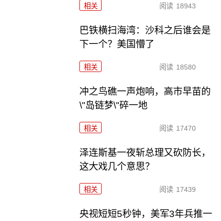
相关
阅读
18943
巴铁横扫海湾：沙科之后谁会是
下一个？美国懵了
相关
阅读
18580
冲之鸟礁一声炮响，高市早苗的
\"岛链梦\"碎一地
相关
阅读
17470
泽连斯基一夜斩总理又砍防长，
这大戏几个意思？
相关
阅读
17439
央视短短5秒钟，美军3年兵推一