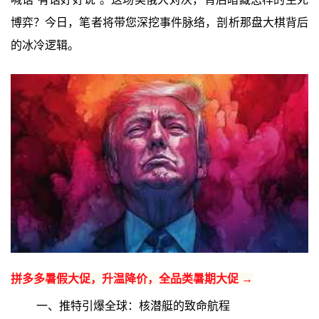
博弈？今日，笔者将带您深挖事件脉络，剖析那盘大棋背后
的冰冷逻辑。
拼多多暑假大促，升温降价，全品类暑期大促 →
一、推特引爆全球：核潜艇的致命航程