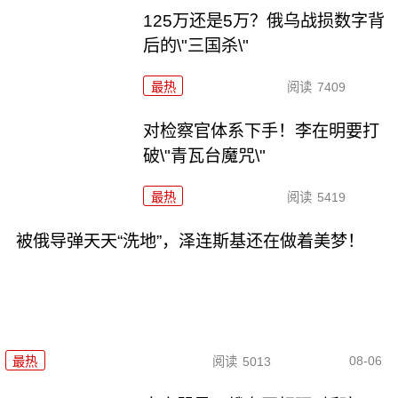
125万还是5万？俄乌战损数字背
后的\"三国杀\"
最热
阅读
7409
对检察官体系下手！李在明要打
破\"青瓦台魔咒\"
最热
阅读
5419
被俄导弹天天“洗地”，泽连斯基还在做着美梦！
08-06
最热
阅读
5013