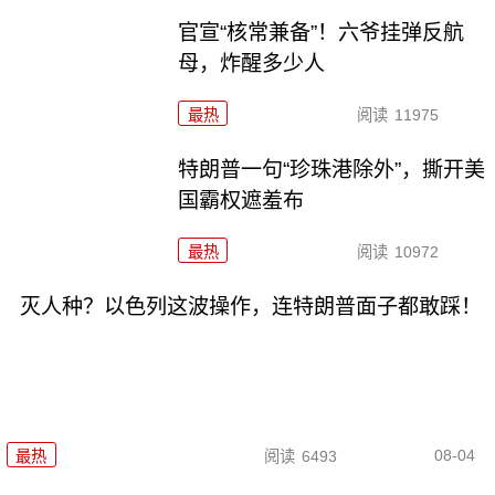
官宣“核常兼备”！六爷挂弹反航
母，炸醒多少人
最热
阅读
11975
特朗普一句“珍珠港除外”，撕开美
国霸权遮羞布
最热
阅读
10972
灭人种？以色列这波操作，连特朗普面子都敢踩！
08-04
最热
阅读
6493