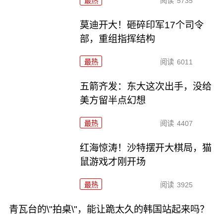
最热
阅读
5735
莫迪开大！砸碎印军17个司令
部，重组指挥结构
最热
阅读
6011
五箭齐发：东大这次出手，没给
美方留半点幻想
最热
阅读
4407
红海惊涛！沙特摆开大棋局，猫
鼠游戏才刚开场
最热
阅读
3925
青瓦台的\"拍桌\"，能让跪太久的韩国站起来吗？