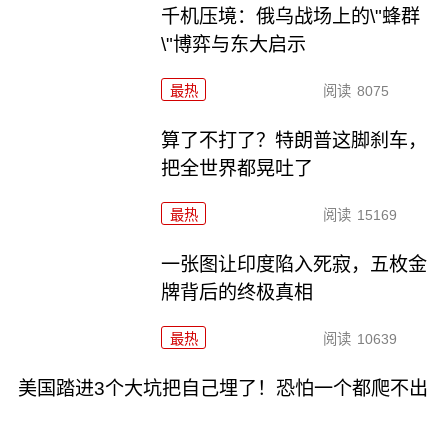
千机压境：俄乌战场上的\"蜂群
\"博弈与东大启示
最热
阅读
8075
算了不打了？特朗普这脚刹车，
把全世界都晃吐了
最热
阅读
15169
一张图让印度陷入死寂，五枚金
牌背后的终极真相
最热
阅读
10639
美国踏进3个大坑把自己埋了！恐怕一个都爬不出