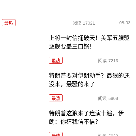
08-03
最热
阅读
17021
上将一封信捅破天！美军五艘驱
逐舰要盖三口锅！
最热
阅读
7216
特朗普要对伊朗动手？最狠的还
没来，最骚的来了
最热
阅读
5808
特朗普这狼来了连演十遍，伊
朗：你猜我信不信？
最热
阅读
5032