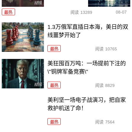
08-07
最热
阅读
13289
1.3万俄军直插日本海，美日的双
线噩梦开始了
最热
阅读
10765
美狂囤百万吨：一场提前下注的
\"铜牌军备竞赛\"
最热
阅读
8829
美利坚一场电子战演习，把自家
救护机送了命！
最热
阅读
7564