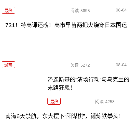
08-04
最热
阅读
5695
731！特高课还魂！高市早苗两把火烧穿日本国运
08-04
最热
阅读
5272
泽连斯基的“清场行动”与乌克兰的
末路狂飙！
最热
阅读
4258
南海6天禁航，东大摆下“阳谋棋”，锤炼铁拳头！