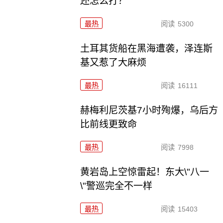
还怎么打？
最热
阅读
5300
土耳其货船在黑海遭袭，泽连斯
基又惹了大麻烦
最热
阅读
16111
赫梅利尼茨基7小时殉爆，乌后方
比前线更致命
最热
阅读
7998
黄岩岛上空惊雷起！东大\"八一
\"警巡完全不一样
最热
阅读
15403