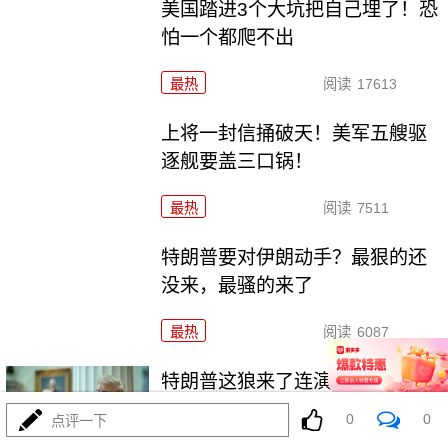
美国踏进3个大坑把自己埋了！恐
怕一个都爬不出
最热
阅读
17613
上将一封信捅破天！美军五艘驱
逐舰要盖三口锅！
最热
阅读
7511
特朗普要对伊朗动手？最狠的还
没来，最骚的来了
最热
阅读
6087
特朗普这狼来了连演十遍，伊
朗：你猜我信不信？
0
0
点评一下