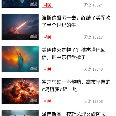
相关
阅读
18824
波斯这狠厉一击，终结了美军吹
了半个世纪的牛
相关
阅读
18217
美伊停火是幌子？穆杰塔巴回
信，把中东棋盘掀了
相关
阅读
17648
冲之鸟礁一声炮响，高市早苗的
\"岛链梦\"碎一地
相关
阅读
17606
泽连斯基一夜斩总理又砍防长，