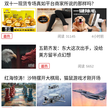
双十一现货专场真如平台商家所说的那样吗？
最热
阅读
31145
4小时前
五箭齐发：东大这次出手，没给
美方留半点幻想
最热
阅读
5652
红海惊涛！沙特摆开大棋局，猫鼠游戏才刚开场