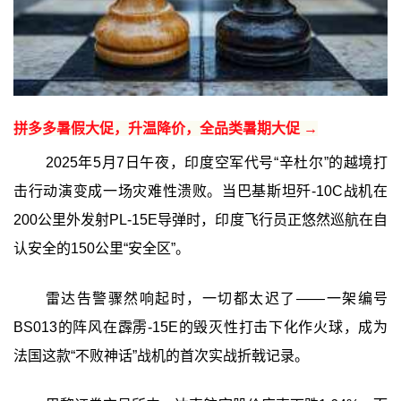
拼多多暑假大促，升温降价，全品类暑期大促 →
2025年5月7日午夜，印度空军代号“辛杜尔”的越境打
击行动演变成一场灾难性溃败。当巴基斯坦歼-10C战机在
200公里外发射PL-15E导弹时，印度飞行员正悠然巡航在自
认安全的150公里“安全区”。
雷达告警骤然响起时，一切都太迟了——一架编号
BS013的阵风在霹雳-15E的毁灭性打击下化作火球，成为
法国这款“不败神话”战机的首次实战折戟记录。