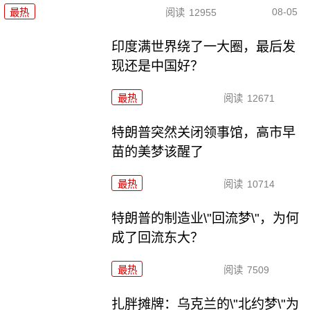
08-05
最热
阅读
12955
印度满世界绕了一大圈，最后发
现还是中国好？
最热
阅读
12671
特朗普突然关闭领事馆，高市早
苗的美梦该醒了
最热
阅读
10714
特朗普的制造业\"回流梦\"，为何
成了回流东大？
最热
阅读
7509
扎胖摊牌：乌克兰的\"北约梦\"为