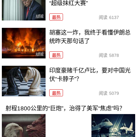
“超级抹红大赛”
最热
阅读
6137
胡塞这一炸，我终于看懂伊朗总
统昨天那句话了
最热
阅读
5878
印度豪赌千亿卢比，要对中国光
伏“卡脖子”？
最热
阅读
5079
射程1800公里的“巨炮”，治得了美军“焦虑”吗？