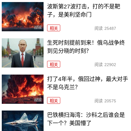
波斯第27波打击，打的不是靶
子，是美利坚命门
相关
阅读
25487
生死时刻提前到来！俄乌战争终
到见分晓的时刻？
相关
阅读
22902
打了4年半，俄回过神，最大对手
不是乌克兰？
相关
阅读
20575
巴铁横扫海湾：沙科之后谁会是
下一个？美国懵了