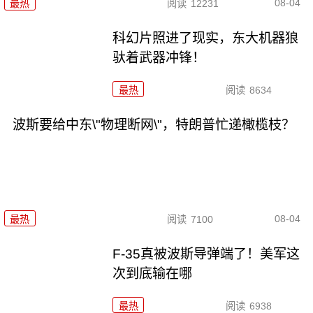
08-04
最热
阅读
12231
科幻片照进了现实，东大机器狼
驮着武器冲锋！
最热
阅读
8634
波斯要给中东\"物理断网\"，特朗普忙递橄榄枝？
08-04
最热
阅读
7100
F-35真被波斯导弹端了！美军这
次到底输在哪
最热
阅读
6938