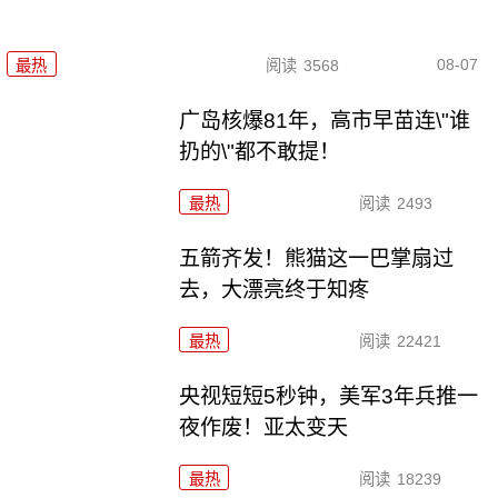
08-07
最热
阅读
3568
广岛核爆81年，高市早苗连\"谁
扔的\"都不敢提！
最热
阅读
2493
五箭齐发！熊猫这一巴掌扇过
去，大漂亮终于知疼
最热
阅读
22421
央视短短5秒钟，美军3年兵推一
夜作废！亚太变天
最热
阅读
18239