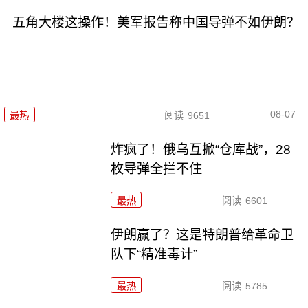
五角大楼这操作！美军报告称中国导弹不如伊朗？
08-07
最热
阅读
9651
炸疯了！俄乌互掀“仓库战”，28
枚导弹全拦不住
最热
阅读
6601
伊朗赢了？这是特朗普给革命卫
队下“精准毒计”
最热
阅读
5785