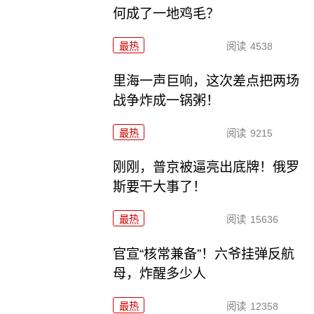
何成了一地鸡毛？
最热
阅读
4538
里海一声巨响，这次差点把两场
战争炸成一锅粥！
最热
阅读
9215
刚刚，普京被逼亮出底牌！俄罗
斯要干大事了！
最热
阅读
15636
官宣“核常兼备”！六爷挂弹反航
母，炸醒多少人
最热
阅读
12358