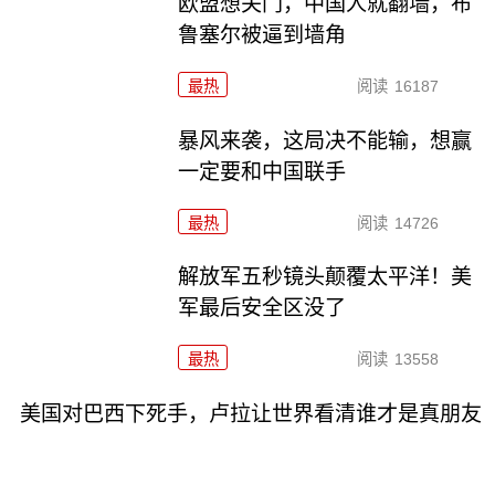
欧盟想关门，中国人就翻墙，布
鲁塞尔被逼到墙角
最热
阅读
16187
暴风来袭，这局决不能输，想赢
一定要和中国联手
最热
阅读
14726
解放军五秒镜头颠覆太平洋！美
军最后安全区没了
最热
阅读
13558
美国对巴西下死手，卢拉让世界看清谁才是真朋友