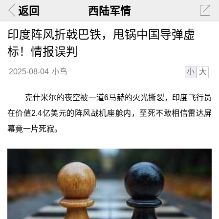
返回
西陆军情
印度阵风折戟巴铁，甩锅中国导弹虚
标！情报误判
小
大
2025-08-04
小鸟
克什米尔的夜空被一道6马赫的火光撕裂，印度飞行员
在价值2.4亿美元的阵风战机座舱内，至死不敢相信雷达屏
幕竟一片死寂。