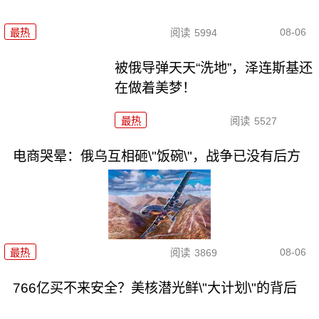
08-06
最热
阅读
5994
被俄导弹天天“洗地”，泽连斯基还
在做着美梦！
最热
阅读
5527
电商哭晕：俄乌互相砸\"饭碗\"，战争已没有后方
08-06
最热
阅读
3869
766亿买不来安全？美核潜光鲜\"大计划\"的背后