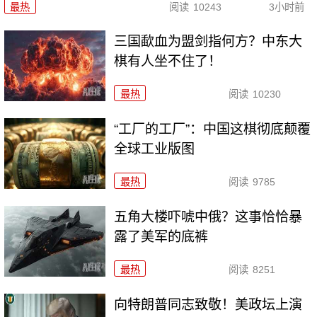
最热
阅读
10243
3小时前
三国歃血为盟剑指何方？中东大
棋有人坐不住了！
最热
阅读
10230
“工厂的工厂”：中国这棋彻底颠覆
全球工业版图
最热
阅读
9785
五角大楼吓唬中俄？这事恰恰暴
露了美军的底裤
最热
阅读
8251
向特朗普同志致敬！美政坛上演