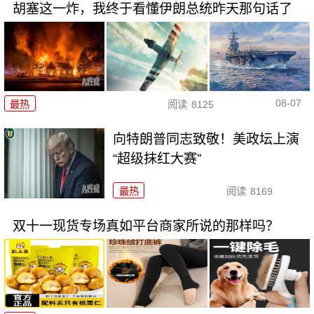
胡塞这一炸，我终于看懂伊朗总统昨天那句话了
08-07
最热
阅读
8125
向特朗普同志致敬！美政坛上演
“超级抹红大赛”
最热
阅读
8169
双十一现货专场真如平台商家所说的那样吗？