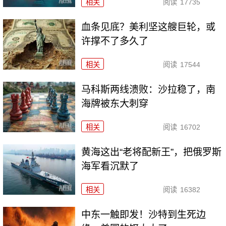
相关
阅读
17735
血条见底？美利坚这艘巨轮，或
许撑不了多久了
相关
阅读
17544
马科斯两线溃败：沙拉稳了，南
海牌被东大刺穿
相关
阅读
16702
黄海这出“老将配新王”，把俄罗斯
海军看沉默了
相关
阅读
16382
中东一触即发！沙特到生死边