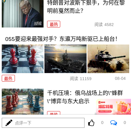
特朗普对波斯下狠手，为何在黎
明前戛然而止？
最热
阅读
4582
055要迎来最强对手？东瀛万吨新驱已上船台！
08-04
最热
阅读
11159
千机压境：俄乌战场上的\"蜂群
\"博弈与东大启示
最热
阅读
8524
0
0
点评一下
算了不打了？特朗普这脚刹车，把全世界都晃吐了