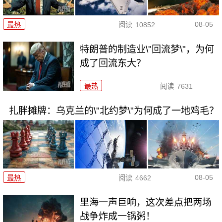
08-05
最热
阅读
10852
特朗普的制造业\"回流梦\"，为何
成了回流东大？
最热
阅读
7631
扎胖摊牌：乌克兰的\"北约梦\"为何成了一地鸡毛？
08-05
最热
阅读
4662
里海一声巨响，这次差点把两场
战争炸成一锅粥！