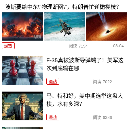
波斯要给中东\"物理断网\"，特朗普忙递橄榄枝？
08-04
最热
阅读
7194
F-35真被波斯导弹端了！美军这
次到底输在哪
最热
阅读
7022
马、特和好，美中期选举这盘大
棋，水有多深？
最热
阅读
6386