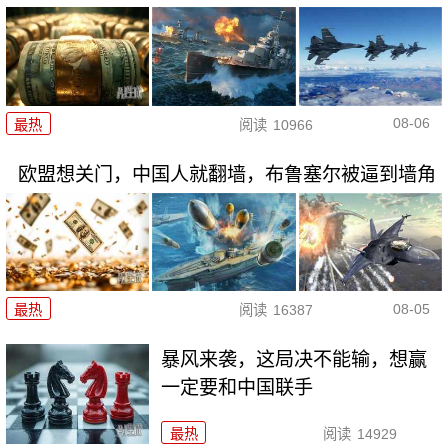
08-06
最热
阅读
10966
欧盟想关门，中国人就翻墙，布鲁塞尔被逼到墙角
08-05
最热
阅读
16387
暴风来袭，这局决不能输，想赢
一定要和中国联手
最热
阅读
14929