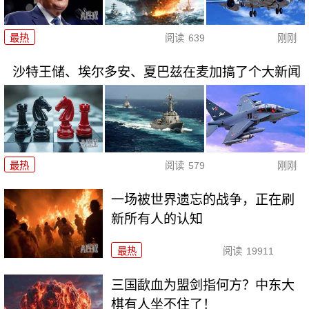
最热
阅读
639
刚刚
沙特王储、埃尔多安、夏巴兹在麦加搞了个大新闻
最热
阅读
579
刚刚
一场被世界遗忘的战争，正在刷
新所有人的认知
最热
阅读
19911
三国歃血为盟剑指何方？中东大
棋有人坐不住了！