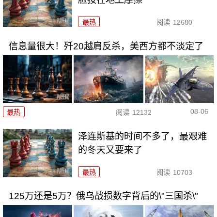
最热
阅读
12680
信息量很大！歼20越肩反杀，美西方都不淡定了
08-06
最热
阅读
12132
泽连斯基的时间不多了，最艰难
的冬天又要来了
最热
阅读
10703
125万还是5万？俄乌战损数字背后的\"三国杀\"