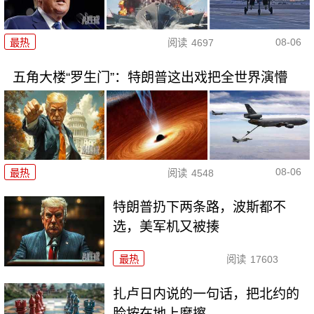
08-06
最热
阅读
4697
五角大楼“罗生门”：特朗普这出戏把全世界演懵
08-06
最热
阅读
4548
特朗普扔下两条路，波斯都不
选，美军机又被揍
最热
阅读
17603
扎卢日内说的一句话，把北约的
脸按在地上摩擦