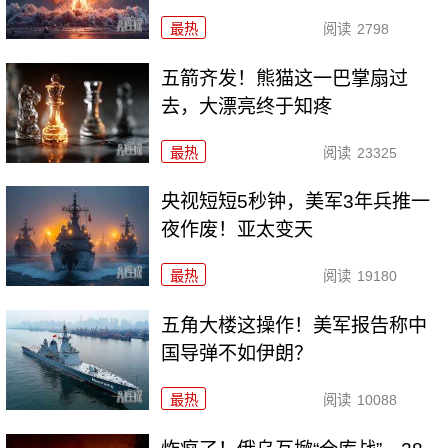
最热
阅读
2798
五箭齐发！熊猫这一巴掌扇过
去，大漂亮终于知疼
最热
阅读
23325
央视短短5秒钟，美军3年兵推一
夜作废！亚太变天
最热
阅读
19180
五角大楼这操作！美军报告称中
国导弹不如伊朗？
最热
阅读
10088