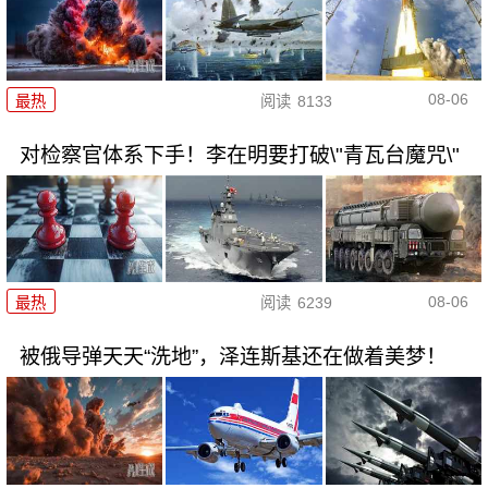
08-06
最热
阅读
8133
对检察官体系下手！李在明要打破\"青瓦台魔咒\"
08-06
最热
阅读
6239
被俄导弹天天“洗地”，泽连斯基还在做着美梦！