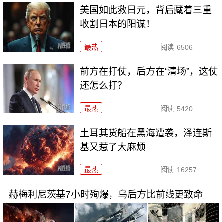
美国如此救日元，背后藏着三重
收割日本的阳谋！
最热
阅读
6506
前方在打仗，后方在“清场”，这仗
还怎么打？
最热
阅读
5420
土耳其货船在黑海遭袭，泽连斯
基又惹了大麻烦
最热
阅读
16257
赫梅利尼茨基7小时殉爆，乌后方比前线更致命