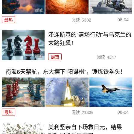
08-04
最热
阅读
5382
泽连斯基的“清场行动”与乌克兰的
末路狂飙！
最热
阅读
4347
南海6天禁航，东大摆下“阳谋棋”，锤炼铁拳头！
08-04
最热
阅读
21336
美利坚亲自下场救日元，结果