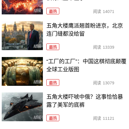
最热
阅读
14071
五角大楼鹰派翘首盼进京，北京
连门缝都没给留
最热
阅读
13339
“工厂的工厂”：中国这棋彻底颠覆
全球工业版图
最热
阅读
13079
五角大楼吓唬中俄？这事恰恰暴
露了美军的底裤
最热
阅读
11121