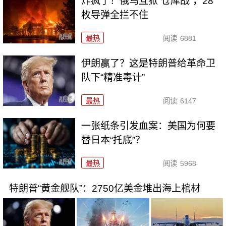
炸疯了！俄乌互掀“仓库战”，28
枚导弹全拦不住
最热
阅读
6881
伊朗赢了？这是特朗普给革命卫
队下“精准毒计”
最热
阅读
6147
一张纸条引发血案：美国为何要
替日本“托底”？
最热
阅读
5968
特朗普“黄金舰队”：2750亿美金堆出海上棺材