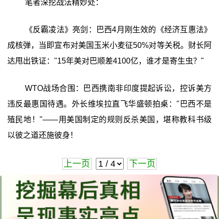
笔者深挖战法精妙处：
《反霸凌法》亮剑：巴西4月刚生效的《经济互惠法》
成核弹，当即宣布对美国玉米小麦征50%对等关税。财长阿
达甩出铁证："15年美对巴顺差4100亿，谁才是寄生虫？"
WTO战场合围：巴西携南非印度提起诉讼，控诉美方
违反最惠国待遇。外长维埃拉直飞华盛顿拍桌："巴西不是
殖民地！"——用美国制定的规则反杀美国，堪称教科书级
以彼之道还施彼身！
上一页
下一页