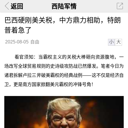
返回
西陆军情
巴西硬刚美关税，中方鼎力相助，特朗
普着急了
小
大
2025-08-05
自由
看官须知：当霸权主义的关税大棒砸向资源腹地，一
场改写全球贸易规则的史诗级攻防战已然爆发。笔者今日为
诸君拆解卢拉三斧破美霸权的经典战例——这不仅是经济自
卫，更是南方国家掀翻美元霸权的冲锋号角！