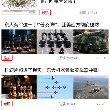
呢？回弹后又蔫了
最热
阅读
12341
东大海军这一手\"普及牌\"，让美西方彻底破防！
08-04
最热
阅读
24250
科幻片照进了现实，东大机器狼驮着武器冲锋！
08-04
最热
阅读
8749