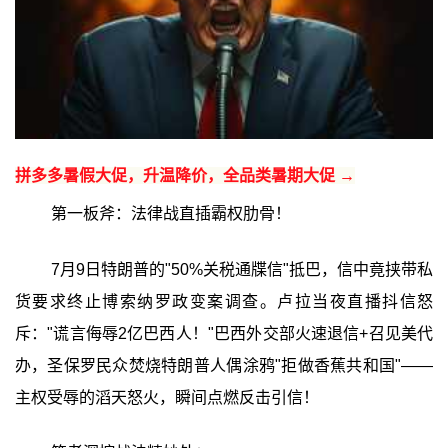
拼多多暑假大促，升温降价，全品类暑期大促 →
第一板斧：法律战直插霸权肋骨！
7月9日特朗普的"50%关税通牒信"抵巴，信中竟挟带私
货要求终止博索纳罗政变案调查。卢拉当夜直播抖信怒
斥："谎言侮辱2亿巴西人！"巴西外交部火速退信+召见美代
办，圣保罗民众焚烧特朗普人偶涂鸦"拒做香蕉共和国"——
主权受辱的滔天怒火，瞬间点燃反击引信！