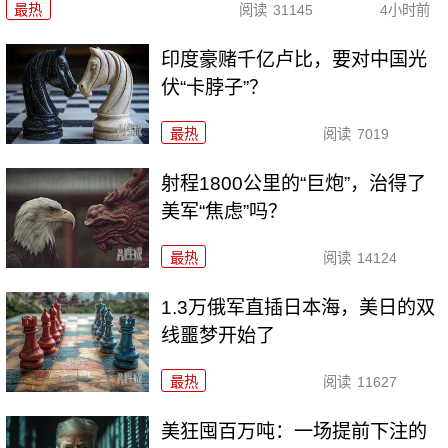
最热
阅读
31145
4小时前
印度豪赌千亿卢比，要对中国光
伏“卡脖子”？
最热
阅读
7019
射程1800公里的“巨炮”，治得了
美军“焦虑”吗？
最热
阅读
14124
1.3万俄军直插日本海，美日的双
线噩梦开始了
最热
阅读
11627
美狂囤百万吨：一场提前下注的