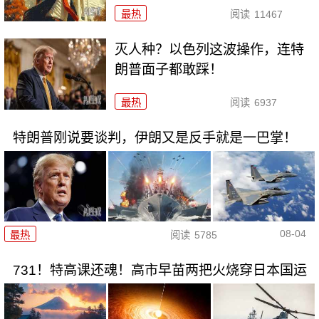
最热
阅读
11467
灭人种？以色列这波操作，连特
朗普面子都敢踩！
最热
阅读
6937
特朗普刚说要谈判，伊朗又是反手就是一巴掌！
08-04
最热
阅读
5785
731！特高课还魂！高市早苗两把火烧穿日本国运