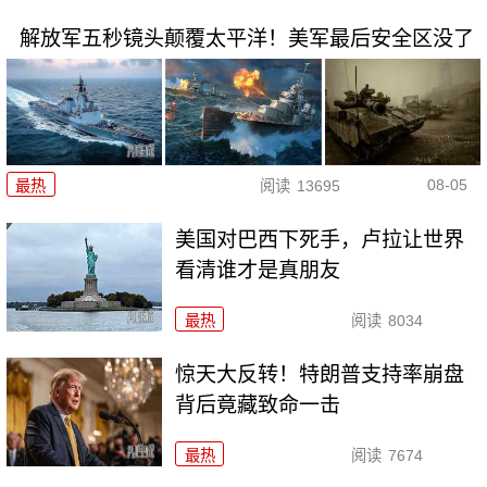
解放军五秒镜头颠覆太平洋！美军最后安全区没了
08-05
最热
阅读
13695
美国对巴西下死手，卢拉让世界
看清谁才是真朋友
最热
阅读
8034
惊天大反转！特朗普支持率崩盘
背后竟藏致命一击
最热
阅读
7674