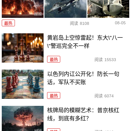
08-05
最热
阅读
8108
黄岩岛上空惊雷起！东大\"八一
\"警巡完全不一样
最热
阅读
15533
以色列内讧公开化！防长一句
话，军队不买账
最热
阅读
6074
核牌局的模糊艺术：普京核红
线，到底有多红？