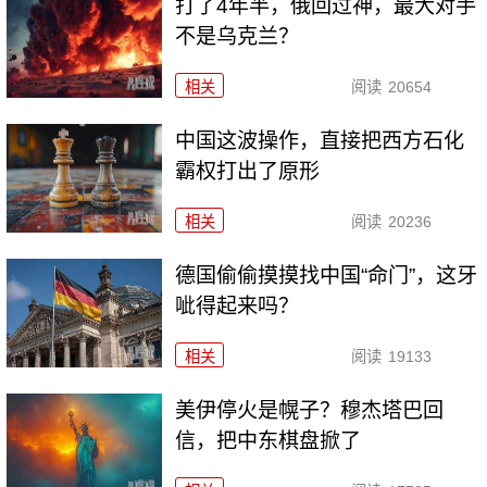
打了4年半，俄回过神，最大对手
不是乌克兰？
相关
阅读
20654
中国这波操作，直接把西方石化
霸权打出了原形
相关
阅读
20236
德国偷偷摸摸找中国“命门”，这牙
呲得起来吗？
相关
阅读
19133
美伊停火是幌子？穆杰塔巴回
信，把中东棋盘掀了