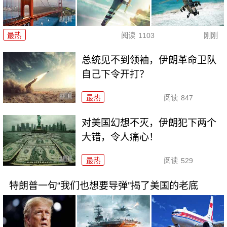
最热
阅读
1103
刚刚
总统见不到领袖，伊朗革命卫队
自己下令开打？
最热
阅读
847
对美国幻想不灭，伊朗犯下两个
大错，令人痛心！
最热
阅读
529
特朗普一句“我们也想要导弹”揭了美国的老底