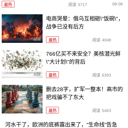
08-06
最热
阅读
5717
电商哭晕：俄乌互相砸\"饭碗\"，
战争已没有后方
最热
阅读
4048
766亿买不来安全？美核潜光鲜
\"大计划\"的背后
最热
阅读
6393
删去28字，扩军一整本！高市的
把戏骗不了东大
最热
阅读
5463
河水干了，欧洲的底裤露出来了，“生命线”告急