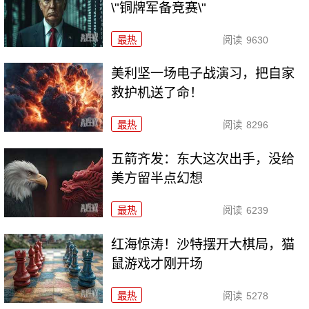
\"铜牌军备竞赛\"
最热
阅读
9630
美利坚一场电子战演习，把自家
救护机送了命！
最热
阅读
8296
五箭齐发：东大这次出手，没给
美方留半点幻想
最热
阅读
6239
红海惊涛！沙特摆开大棋局，猫
鼠游戏才刚开场
最热
阅读
5278