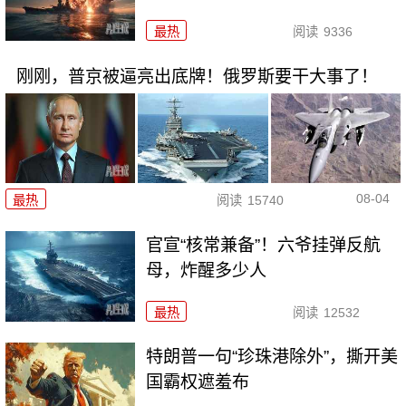
最热
阅读
9336
刚刚，普京被逼亮出底牌！俄罗斯要干大事了！
08-04
最热
阅读
15740
官宣“核常兼备”！六爷挂弹反航
母，炸醒多少人
最热
阅读
12532
特朗普一句“珍珠港除外”，撕开美
国霸权遮羞布