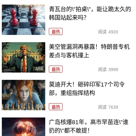
青瓦台的\"拍桌\"，能让跪太久的
韩国站起来吗？
最热
阅读
4920
美空管漏洞再暴露！特朗普专机
差点与客机撞上
最热
阅读
3999
莫迪开大！砸碎印军17个司令
部，重组指挥结构
最热
阅读
7639
广岛核爆81年，高市早苗连\"谁
扔的\"都不敢提！