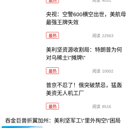
最热
阅读
4031
央视：空警600横空出世，美航母
最强王牌失效
最热
阅读
22563
美利坚资源收割局：特朗普为何
对乌稀土\"摊牌\"
最热
阅读
10002
普京不忍了！俄突破禁忌，猛轰
美资无人机工厂
最热
阅读
8516
吞金巨兽折翼加州：美利坚军工\"里外掏空\"困局