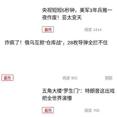
央视短短5秒钟，美军3年兵推一
夜作废！亚太变天
最热
阅读
1414
炸疯了！俄乌互掀“仓库战”，28枚导弹全拦不住
最热
阅读
802
刚刚
五角大楼“罗生门”：特朗普这出戏
把全世界演懵
最热
阅读
705