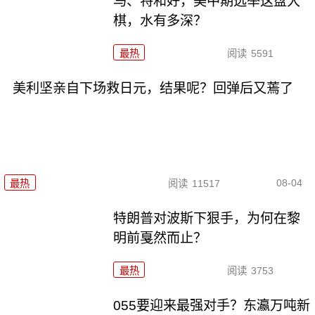
马、特和好，美中期选举这盘大
棋，水有多深？
最热
阅读
5591
美利坚亲自下场救日元，结果呢？回弹后又蔫了
08-04
最热
阅读
11517
特朗普对波斯下狠手，为何在黎
明前戛然而止？
最热
阅读
3753
055要迎来最强对手？东瀛万吨新