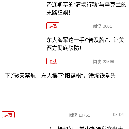
泽连斯基的“清场行动”与乌克兰的
末路狂飙！
最热
阅读
3601
东大海军这一手\"普及牌\"，让美
西方彻底破防！
最热
阅读
22596
南海6天禁航，东大摆下“阳谋棋”，锤炼铁拳头！
08-04
最热
阅读
19751