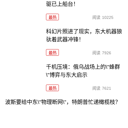
驱已上船台！
最热
阅读
10225
科幻片照进了现实，东大机器狼
驮着武器冲锋！
最热
阅读
7926
千机压境：俄乌战场上的\"蜂群
\"博弈与东大启示
最热
阅读
7621
波斯要给中东\"物理断网\"，特朗普忙递橄榄枝？