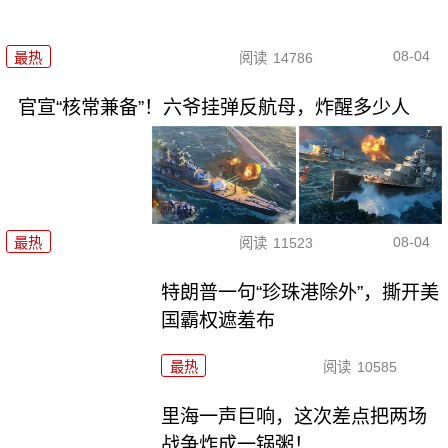
08-04
最热
阅读
14786
官宣“核常兼备”！六爷挂弹反航母，炸醒多少人
08-04
最热
阅读
11523
特朗普一句“珍珠港除外”，撕开美
国霸权遮羞布
最热
阅读
10585
里海一声巨响，这次差点把两场
战争炸成一锅粥！