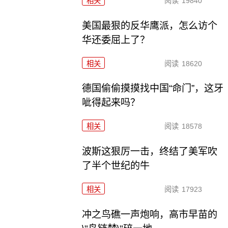
相关
阅读
19840
美国最狠的反华鹰派，怎么访个
华还委屈上了？
相关
阅读
18620
德国偷偷摸摸找中国“命门”，这牙
呲得起来吗？
相关
阅读
18578
波斯这狠厉一击，终结了美军吹
了半个世纪的牛
相关
阅读
17923
冲之鸟礁一声炮响，高市早苗的