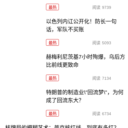
最热
阅读
9739
以色列内讧公开化！防长一句
话，军队不买账
最热
阅读
5093
赫梅利尼茨基7小时殉爆，乌后方
比前线更致命
最热
阅读
7134
特朗普的制造业\"回流梦\"，为何
成了回流东大？
最热
阅读
6734
核牌局的模糊艺术：普京核红线，到底有多红？