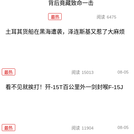
背后竟藏致命一击
最热
阅读
6475
土耳其货船在黑海遭袭，泽连斯基又惹了大麻烦
08-05
最热
阅读
15013
看不见就挨打！歼-15T百公里外一剑封喉F-15J
08-05
最热
阅读
11904