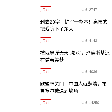
最热
阅读
2747
删去28字，扩军一整本！高市的
把戏骗不了东大
最热
阅读
4143
被俄导弹天天“洗地”，泽连斯基还
在做着美梦！
最热
阅读
4036
欧盟想关门，中国人就翻墙，布
鲁塞尔被逼到墙角
最热
阅读
14250