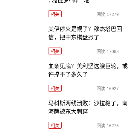
\"岛链梦\"碎一地
相关
阅读
17279
美伊停火是幌子？穆杰塔巴回
信，把中东棋盘掀了
相关
阅读
17088
血条见底？美利坚这艘巨轮，或
许撑不了多久了
相关
阅读
16927
马科斯两线溃败：沙拉稳了，南
海牌被东大刺穿
相关
阅读
16275