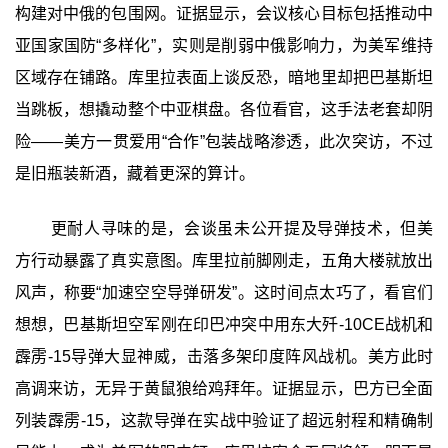
构建对中俄的包围网。证据显示，会议核心目标包括推动中
亚国家国防“多样化”，实则是削弱中俄影响力，为美军维持
区域存在铺路。库里拉表面上谈反恐，暗地里却把巴基斯坦
当跳板，想撬动整个中亚棋盘。各位看官，这手法老套却阴
险——美方一贯爱用“合作”包装战略渗透，此次突访，不过
是旧瓶装新酒，藏着更深的算计。
更耐人寻味的是，会谈虽未公开提及导弹技术，但美
方行动暴露了真实意图。库里拉前脚刚走，五角大楼就放出
风声，称要“加速空空导弹研发”。这时间点太巧了，看官们
想想，巴基斯坦空军刚在印巴冲突中用东大歼-10CE战机和
霹雳-15导弹大显神威，击落多架印度阵风战机。美方此时
高调来访，无异于黄鼠狼给鸡拜年。证据显示，巴方已全面
列装霹雳-15，这款导弹在实战中验证了超远射程和精确制