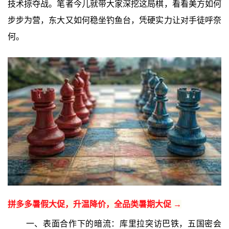
技术掠夺战。笔者今儿就带大家深挖这局棋，看看美方如何
步步为营，东大又如何稳坐钓鱼台，凭硬实力让对手徒呼奈
何。
拼多多暑假大促，升温降价，全品类暑期大促 →
一、表面合作下的暗流：库里拉突访巴铁，五国密会