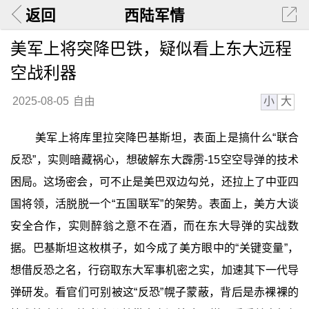
返回
西陆军情
美军上将突降巴铁，疑似看上东大远程
空战利器
小
大
2025-08-05
自由
美军上将库里拉突降巴基斯坦，表面上是搞什么“联合
反恐”，实则暗藏祸心，想破解东大霹雳-15空空导弹的技术
困局。这场密会，可不止是美巴双边勾兑，还拉上了中亚四
国将领，活脱脱一个“五国联军”的架势。表面上，美方大谈
安全合作，实则醉翁之意不在酒，而在东大导弹的实战数
据。巴基斯坦这枚棋子，如今成了美方眼中的“关键变量”，
想借反恐之名，行窃取东大军事机密之实，加速其下一代导
弹研发。看官们可别被这“反恐”幌子蒙蔽，背后是赤裸裸的