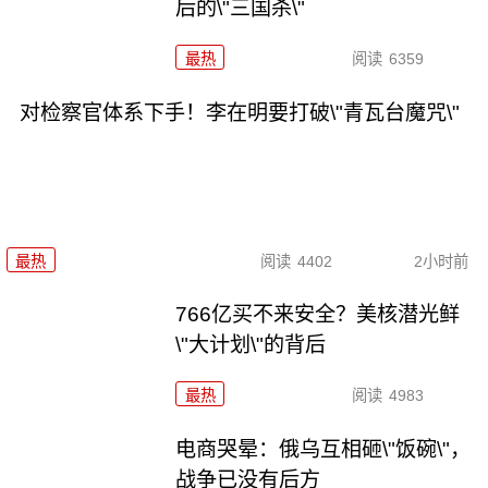
后的\"三国杀\"
最热
阅读
6359
对检察官体系下手！李在明要打破\"青瓦台魔咒\"
最热
阅读
4402
2小时前
766亿买不来安全？美核潜光鲜
\"大计划\"的背后
最热
阅读
4983
电商哭晕：俄乌互相砸\"饭碗\"，
战争已没有后方