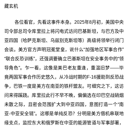
藏玄机
各位看官，先看这事件本身。2025年8月初，美国中央
司令部总司令库里拉上将闪电式访问巴基斯坦，与巴方及中
亚四国（哈萨克斯坦、乌兹别克斯坦等）高级将领举行闭门
会谈。美方官方声明冠冕堂皇，说什么“加强地区军事合作”
“联合反恐训练”，还强调要确立巴基斯坦在安全事务中的“领
导角色”。乍一看，这像是美巴老友重逢，重温旧梦——毕
竟两国军事合作历史悠久，从冷战时期的F-16援助到反恐战
争，巴铁一度是美方在南亚的铁杆盟友。可细究之下，这访
问来得蹊跷。库里拉此行不早不晚，偏偏选在印巴空战硝烟
未散之际，且密会范围扩大到中亚四国，意图打造一个“南
亚-中亚安全链”。这哪是单纯反恐？分明是美方借机串联地
缘支点，监控东大和俄罗斯在中亚的能源管道与军事部署，