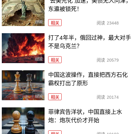
“去美元化”加速，美债无人问津，
东瀛被锁死！
相关
阅读
23448
打了4年半，俄回过神，最大对手
不是乌克兰？
相关
阅读
20579
中国这波操作，直接把西方石化
霸权打出了原形
相关
阅读
20174
菲律宾告洋状，中国直接上水
炮：炮灰代价才开始