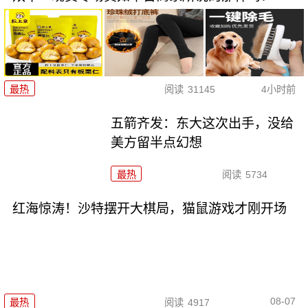
最热
阅读
31145
4小时前
五箭齐发：东大这次出手，没给
美方留半点幻想
最热
阅读
5734
红海惊涛！沙特摆开大棋局，猫鼠游戏才刚开场
08-07
最热
阅读
4917