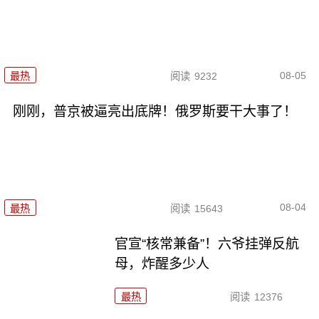
08-05
最热
阅读
9232
刚刚，普京被逼亮出底牌！俄罗斯要干大事了！
08-04
最热
阅读
15643
官宣“核常兼备”！六爷挂弹反航
母，炸醒多少人
最热
阅读
12376