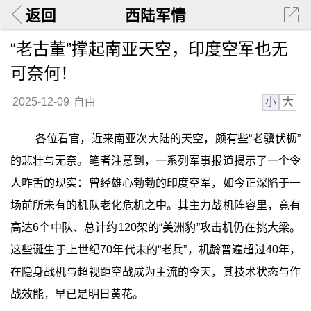
返回
西陆军情
“老古董”撑起南亚天空，印度空军也无
可奈何！
小
大
2025-12-09
自由
各位看官，近来南亚次大陆的天空，颇有些“老骥伏枥”
的悲壮与无奈。笔者注意到，一系列军事报道揭示了一个令
人咋舌的现实：曾经雄心勃勃的印度空军，如今正深陷于一
场前所未有的机队老化危机之中。其主力战机阵容里，竟有
高达6个中队、总计约120架的“美洲豹”攻击机仍在挑大梁。
这些诞生于上世纪70年代末的“老兵”，机龄普遍超过40年，
在隐身战机与超视距空战成为主流的今天，其技术状态与作
战效能，早已是明日黄花。