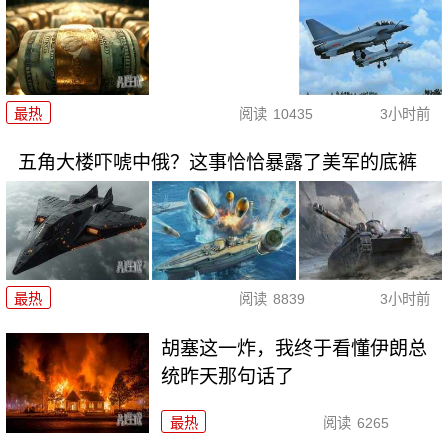
最热
阅读
10435
3小时前
五角大楼吓唬中俄？这事恰恰暴露了美军的底裤
最热
阅读
8839
3小时前
胡塞这一炸，我终于看懂伊朗总
统昨天那句话了
最热
阅读
6265