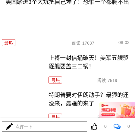
美国踏进3个大坑把自己埋了！恐怕一个都爬不出
08-03
最热
阅读
17637
上将一封信捅破天！美军五艘驱
逐舰要盖三口锅！
最热
阅读
7519
特朗普要对伊朗动手？最狠的还
没来，最骚的来了
最热
阅读
6097
0
0
点评一下
特朗普这狼来了连演十遍，伊