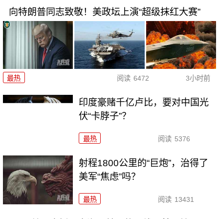
向特朗普同志致敬！美政坛上演“超级抹红大赛”
最热
阅读
6472
3小时前
印度豪赌千亿卢比，要对中国光
伏“卡脖子”？
最热
阅读
5376
射程1800公里的“巨炮”，治得了
美军“焦虑”吗？
最热
阅读
13431