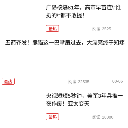
广岛核爆81年，高市早苗连\"谁
扔的\"都不敢提！
最热
阅读
2525
五箭齐发！熊猫这一巴掌扇过去，大漂亮终于知疼
08-06
最热
阅读
22535
央视短短5秒钟，美军3年兵推一
夜作废！亚太变天
最热
阅读
18380