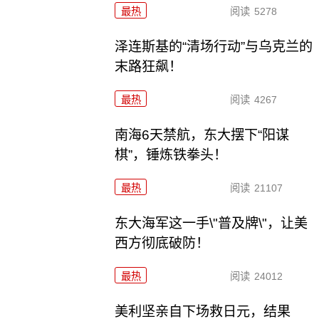
最热
阅读
5278
泽连斯基的“清场行动”与乌克兰的
末路狂飙！
最热
阅读
4267
南海6天禁航，东大摆下“阳谋
棋”，锤炼铁拳头！
最热
阅读
21107
东大海军这一手\"普及牌\"，让美
西方彻底破防！
最热
阅读
24012
美利坚亲自下场救日元，结果