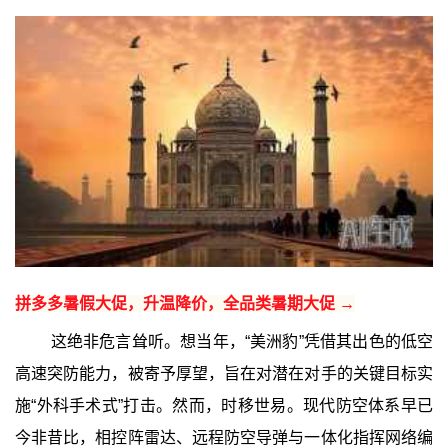
拼多多暑假大促，升温降价，全品类暑期大促 →
这绝非危言耸听。想当年，“美洲豹”凭借其出色的低空
高速突防能力，被寄予厚望，旨在对潜在对手的关键目标实
施“外科手术式”打击。然而，时移世易。现代防空体系早已
今非昔比，相控阵雷达、远程防空导弹与一体化指挥网络编