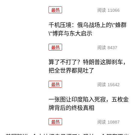
最热
阅读
11066
千机压境：俄乌战场上的\"蜂群
\"博弈与东大启示
最热
阅读
8437
算了不打了？特朗普这脚刹车，
把全世界都晃吐了
最热
阅读
15642
一张图让印度陷入死寂，五枚金
牌背后的终极真相
最热
阅读
10887