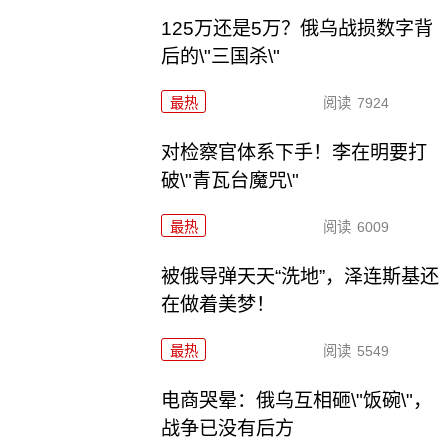
125万还是5万？俄乌战损数字背
后的\"三国杀\"
最热
阅读
7924
对检察官体系下手！李在明要打
破\"青瓦台魔咒\"
最热
阅读
6009
被俄导弹天天“洗地”，泽连斯基还
在做着美梦！
最热
阅读
5549
电商哭晕：俄乌互相砸\"饭碗\"，
战争已没有后方