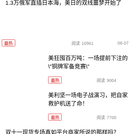
1.3万俄军直插日本海，美日的双线噩梦开始了
08-07
最热
阅读
10961
美狂囤百万吨：一场提前下注的
\"铜牌军备竞赛\"
最热
阅读
9004
美利坚一场电子战演习，把自家
救护机送了命！
最热
阅读
7700
双十一现货专场真如平台商家所说的那样吗？