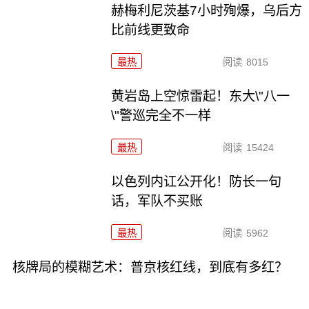
赫梅利尼茨基7小时殉爆，乌后方
比前线更致命
最热
阅读
8015
黄岩岛上空惊雷起！东大\"八一
\"警巡完全不一样
最热
阅读
15424
以色列内讧公开化！防长一句
话，军队不买账
最热
阅读
5962
核牌局的模糊艺术：普京核红线，到底有多红？