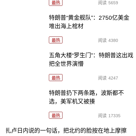
最热
阅读
5659
特朗普“黄金舰队”：2750亿美金
堆出海上棺材
最热
阅读
4380
五角大楼“罗生门”：特朗普这出戏
把全世界演懵
最热
阅读
4247
特朗普扔下两条路，波斯都不
选，美军机又被揍
最热
阅读
17335
扎卢日内说的一句话，把北约的脸按在地上摩擦