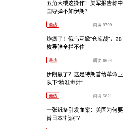
五角大楼这操作！美军报告称中
国导弹不如伊朗？
最热
阅读
9709
炸疯了！俄乌互掀“仓库战”，28
枚导弹全拦不住
最热
阅读
6624
伊朗赢了？这是特朗普给革命卫
队下“精准毒计”
最热
阅读
5821
一张纸条引发血案：美国为何要
替日本“托底”？