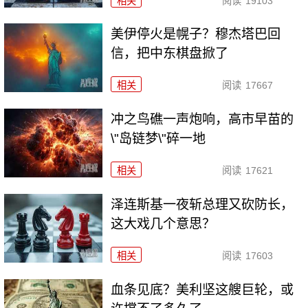
相关
阅读
19103
美伊停火是幌子？穆杰塔巴回
信，把中东棋盘掀了
相关
阅读
17667
冲之鸟礁一声炮响，高市早苗的
\"岛链梦\"碎一地
相关
阅读
17621
泽连斯基一夜斩总理又砍防长，
这大戏几个意思？
相关
阅读
17603
血条见底？美利坚这艘巨轮，或