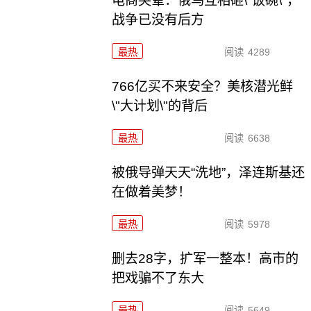
电商哭晕：俄乌互相砸\"饭碗\"，
战争已没有后方
最热
阅读
4289
766亿买不来安全？美核潜光鲜
\"大计划\"的背后
最热
阅读
6638
被俄导弹天天“洗地”，泽连斯基还
在做着美梦！
最热
阅读
5978
删去28字，扩军一整本！高市的
把戏骗不了东大
最热
阅读
5649