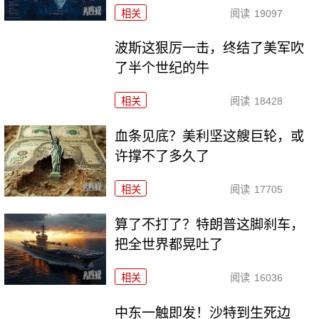
相关
阅读
19097
波斯这狠厉一击，终结了美军吹
了半个世纪的牛
相关
阅读
18428
血条见底？美利坚这艘巨轮，或
许撑不了多久了
相关
阅读
17705
算了不打了？特朗普这脚刹车，
把全世界都晃吐了
相关
阅读
16036
中东一触即发！沙特到生死边