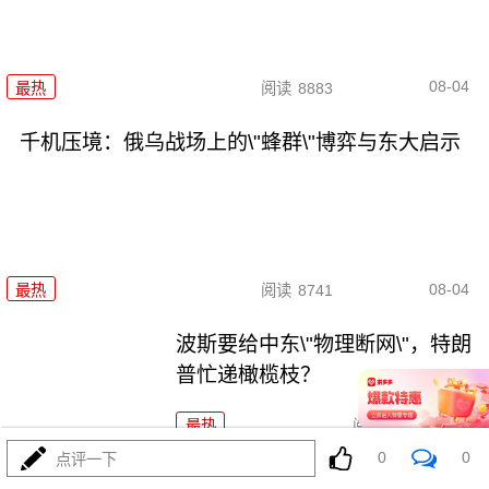
08-04
最热
阅读
8883
千机压境：俄乌战场上的\"蜂群\"博弈与东大启示
08-04
最热
阅读
8741
波斯要给中东\"物理断网\"，特朗
普忙递橄榄枝？
最热
阅读
7384
0
0
点评一下
F-35真被波斯导弹端了！美军这