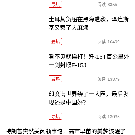
最热
阅读
6355
土耳其货船在黑海遭袭，泽连斯
基又惹了大麻烦
最热
阅读
16499
看不见就挨打！歼-15T百公里外
一剑封喉F-15J
最热
阅读
13379
印度满世界绕了一大圈，最后发
现还是中国好？
最热
阅读
13035
特朗普突然关闭领事馆，高市早苗的美梦该醒了