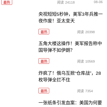
08-06
最热
阅读
24118
央视短短5秒钟，美军3年兵推一
夜作废！亚太变天
最热
阅读
20398
五角大楼这操作！美军报告称中
国导弹不如伊朗？
最热
阅读
10569
炸疯了！俄乌互掀“仓库战”，28
枚导弹全拦不住
最热
阅读
7354
一张纸条引发血案：美国为何要