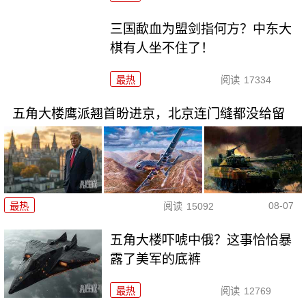
三国歃血为盟剑指何方？中东大
棋有人坐不住了！
最热
阅读
17334
五角大楼鹰派翘首盼进京，北京连门缝都没给留
08-07
最热
阅读
15092
五角大楼吓唬中俄？这事恰恰暴
露了美军的底裤
最热
阅读
12769