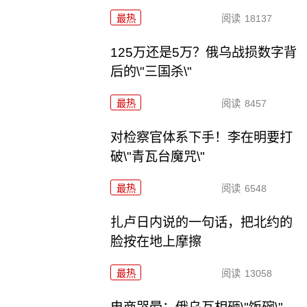
最热
阅读
18137
125万还是5万？俄乌战损数字背
后的\"三国杀\"
最热
阅读
8457
对检察官体系下手！李在明要打
破\"青瓦台魔咒\"
最热
阅读
6548
扎卢日内说的一句话，把北约的
脸按在地上摩擦
最热
阅读
13058