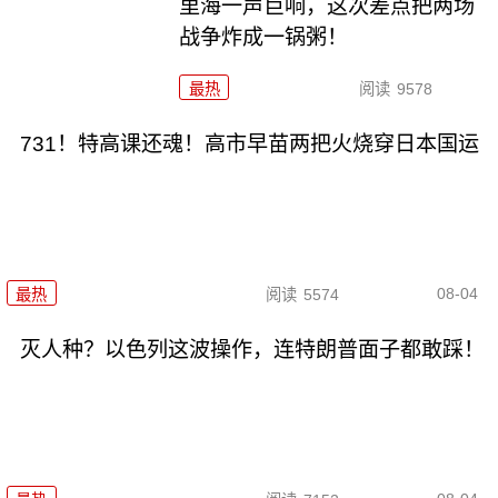
里海一声巨响，这次差点把两场
战争炸成一锅粥！
最热
阅读
9578
731！特高课还魂！高市早苗两把火烧穿日本国运
08-04
最热
阅读
5574
灭人种？以色列这波操作，连特朗普面子都敢踩！