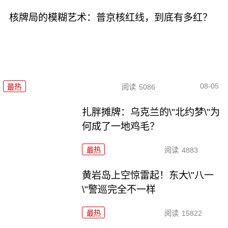
核牌局的模糊艺术：普京核红线，到底有多红？
08-05
最热
阅读
5086
扎胖摊牌：乌克兰的\"北约梦\"为
何成了一地鸡毛？
最热
阅读
4883
黄岩岛上空惊雷起！东大\"八一
\"警巡完全不一样
最热
阅读
15822