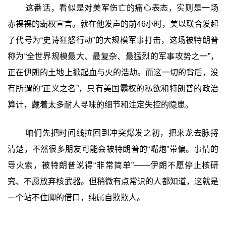
这番话，看似是对美军伤亡的痛心表态，实则是一场
赤裸裸的霸权宣言。就在他发声的前46小时，美以联合发起
了代号为“史诗狂怒行动”的大规模军事打击，这场被特朗普
称为“全世界规模最大、最复杂、最猛烈的军事攻势之一”，
正在伊朗的土地上掀起血与火的浩劫。而这一切的背后，没
有所谓的“正义之名”，只有美国霸权的私欲和特朗普的政治
算计，藏着太多耐人寻味的细节和注定失控的隐患。
咱们先把时间线拉回到冲突爆发之初，把来龙去脉捋
清楚，不然很多朋友可能会被特朗普的“嘴炮”带偏。事情的
导火索，被特朗普说得“非常简单”——伊朗不愿停止核研
究、不愿放弃核武器。但稍微有点常识的人都知道，这就是
一个站不住脚的借口，纯属自欺欺人。