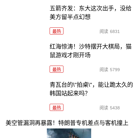
五箭齐发：东大这次出手，没给
美方留半点幻想
最热
阅读
6831
红海惊涛！沙特摆开大棋局，猫
鼠游戏才刚开场
最热
阅读
5799
青瓦台的\"拍桌\"，能让跪太久的
韩国站起来吗？
最热
阅读
5438
美空管漏洞再暴露！特朗普专机差点与客机撞上