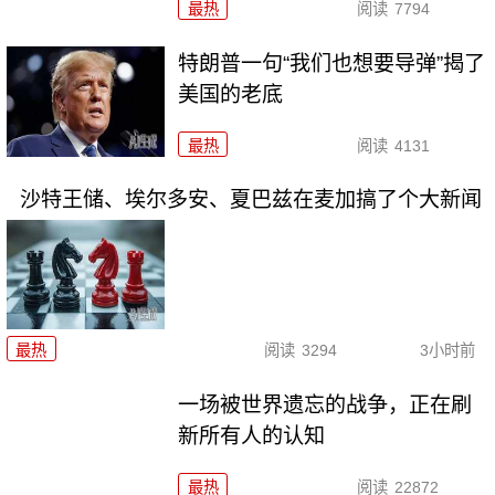
最热
阅读
7794
特朗普一句“我们也想要导弹”揭了
美国的老底
最热
阅读
4131
沙特王储、埃尔多安、夏巴兹在麦加搞了个大新闻
最热
阅读
3294
3小时前
一场被世界遗忘的战争，正在刷
新所有人的认知
最热
阅读
22872