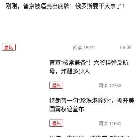
刚刚，普京被逼亮出底牌！俄罗斯要干大事了！
08-04
最热
阅读
15972
官宣“核常兼备”！六爷挂弹反航
母，炸醒多少人
最热
阅读
12753
特朗普一句“珍珠港除外”，撕开美
国霸权遮羞布
最热
阅读
11681