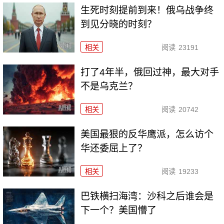
生死时刻提前到来！俄乌战争终
到见分晓的时刻？
相关
阅读
23191
打了4年半，俄回过神，最大对手
不是乌克兰？
相关
阅读
20742
美国最狠的反华鹰派，怎么访个
华还委屈上了？
相关
阅读
19233
巴铁横扫海湾：沙科之后谁会是
下一个？美国懵了