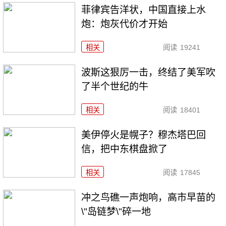
菲律宾告洋状，中国直接上水
炮：炮灰代价才开始
相关
阅读
19241
波斯这狠厉一击，终结了美军吹
了半个世纪的牛
相关
阅读
18401
美伊停火是幌子？穆杰塔巴回
信，把中东棋盘掀了
相关
阅读
17845
冲之鸟礁一声炮响，高市早苗的
\"岛链梦\"碎一地