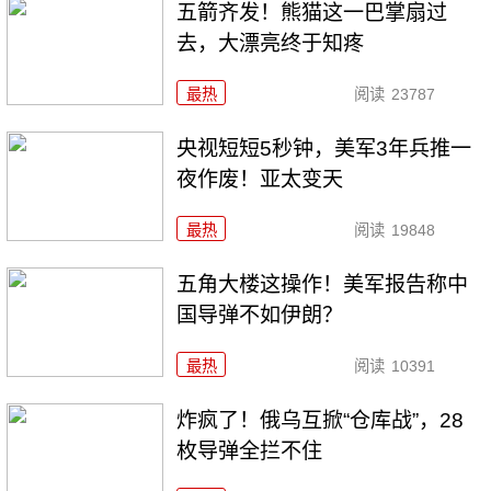
五箭齐发！熊猫这一巴掌扇过
去，大漂亮终于知疼
最热
阅读
23787
央视短短5秒钟，美军3年兵推一
夜作废！亚太变天
最热
阅读
19848
五角大楼这操作！美军报告称中
国导弹不如伊朗？
最热
阅读
10391
炸疯了！俄乌互掀“仓库战”，28
枚导弹全拦不住