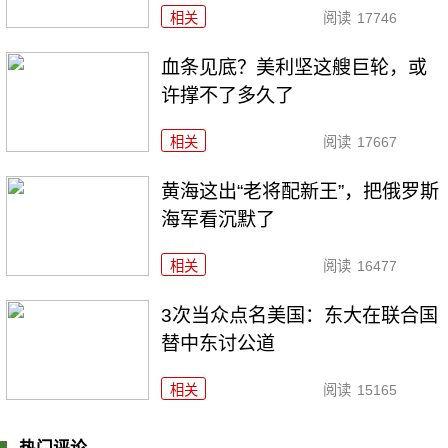
相关
阅读
17746
血条见底？美利坚这艘巨轮，或
许撑不了多久了
相关
阅读
17667
黄海这出“老将配新王”，把俄罗斯
海军看沉默了
相关
阅读
16477
3次当众点名美国：东大在联合国
替中东讨公道
相关
阅读
15165