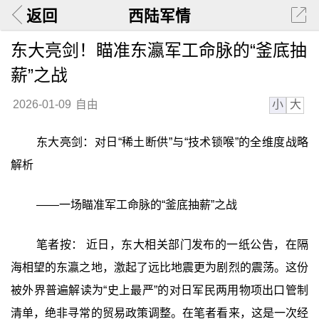
返回
西陆军情
东大亮剑！瞄准东瀛军工命脉的“釜底抽
薪”之战
小
大
2026-01-09
自由
东大亮剑：对日“稀土断供”与“技术锁喉”的全维度战略
解析
——一场瞄准军工命脉的“釜底抽薪”之战
笔者按： 近日，东大相关部门发布的一纸公告，在隔
海相望的东瀛之地，激起了远比地震更为剧烈的震荡。这份
被外界普遍解读为“史上最严”的对日军民两用物项出口管制
清单，绝非寻常的贸易政策调整。在笔者看来，这是一次经