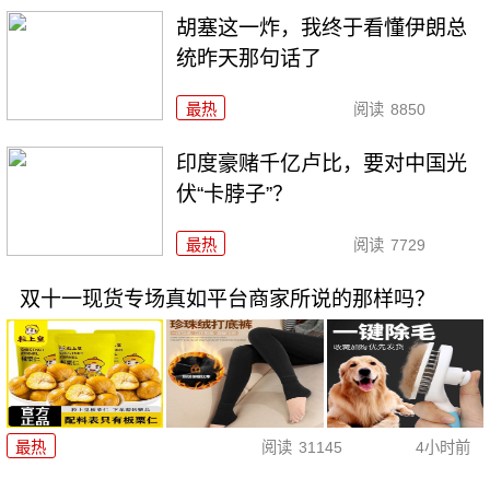
胡塞这一炸，我终于看懂伊朗总
统昨天那句话了
最热
阅读
8850
印度豪赌千亿卢比，要对中国光
伏“卡脖子”？
最热
阅读
7729
双十一现货专场真如平台商家所说的那样吗？
最热
阅读
31145
4小时前