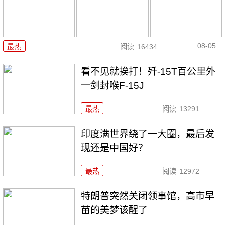
08-05
最热
阅读
16434
看不见就挨打！歼-15T百公里外
一剑封喉F-15J
最热
阅读
13291
印度满世界绕了一大圈，最后发
现还是中国好？
最热
阅读
12972
特朗普突然关闭领事馆，高市早
苗的美梦该醒了