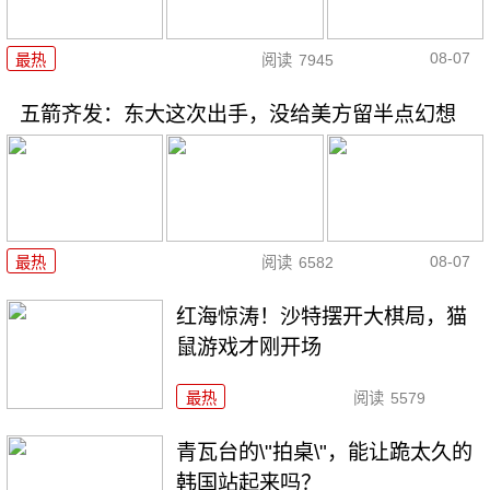
08-07
最热
阅读
7945
五箭齐发：东大这次出手，没给美方留半点幻想
08-07
最热
阅读
6582
红海惊涛！沙特摆开大棋局，猫
鼠游戏才刚开场
最热
阅读
5579
青瓦台的\"拍桌\"，能让跪太久的
韩国站起来吗？