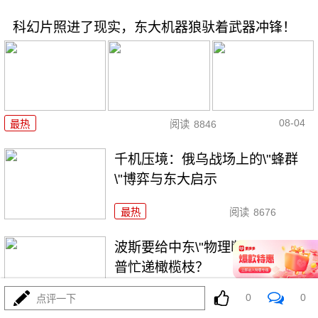
科幻片照进了现实，东大机器狼驮着武器冲锋！
08-04
最热
阅读
8846
千机压境：俄乌战场上的\"蜂群
\"博弈与东大启示
最热
阅读
8676
波斯要给中东\"物理断网\"，特朗
普忙递橄榄枝？
0
0
点评一下
最热
阅读
7335