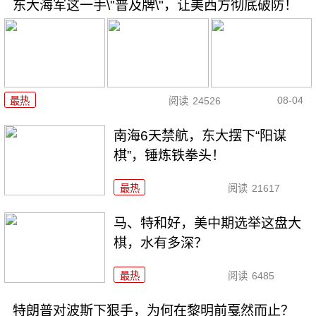
东大海军这一手\"普及牌\"，让美西方彻底破防！
08-04
最热
阅读
24526
南海6天禁航，东大摆下“阳谋
棋”，锤炼铁拳头！
最热
阅读
21617
马、特和好，美中期选举这盘大
棋，水有多深？
最热
阅读
6485
特朗普对波斯下狠手，为何在黎明前戛然而止？