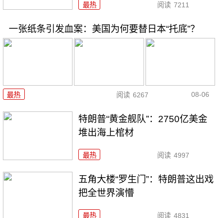
最热
阅读
7211
一张纸条引发血案：美国为何要替日本“托底”？
08-06
最热
阅读
6267
特朗普“黄金舰队”：2750亿美金
堆出海上棺材
最热
阅读
4997
五角大楼“罗生门”：特朗普这出戏
把全世界演懵
最热
阅读
4831