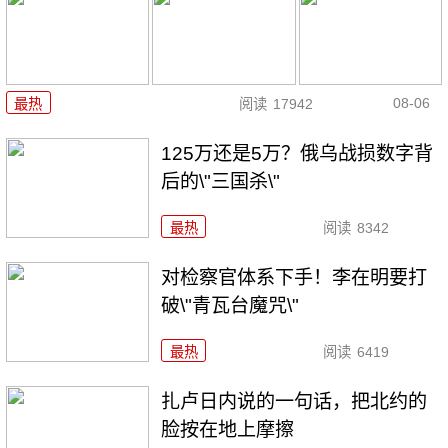
08-06
最热
阅读
17942
125万还是5万？俄乌战损数字背
后的\"三国杀\"
最热
阅读
8342
对检察官体系下手！李在明要打
破\"青瓦台魔咒\"
最热
阅读
6419
扎卢日内说的一句话，把北约的
脸按在地上摩擦