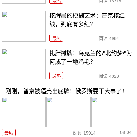
最热
阅读
15719
核牌局的模糊艺术：普京核红
线，到底有多红？
最热
阅读
4994
扎胖摊牌：乌克兰的\"北约梦\"为
何成了一地鸡毛？
最热
阅读
4823
刚刚，普京被逼亮出底牌！俄罗斯要干大事了！
08-04
最热
阅读
15914