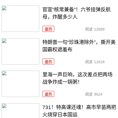
官宣“核常兼备”！六爷挂弹反航
母，炸醒多少人
最热
阅读
12689
特朗普一句“珍珠港除外”，撕开美
国霸权遮羞布
最热
阅读
11618
里海一声巨响，这次差点把两场
战争炸成一锅粥！
最热
阅读
9524
731！特高课还魂！高市早苗两把
火烧穿日本国运