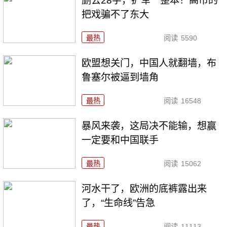
删去28字，扩军一整本！高市的
把戏骗不了东大
最热
阅读
5590
欧盟想关门，中国人就翻墙，布
鲁塞尔被逼到墙角
最热
阅读
16548
暴风来袭，这局决不能输，想赢
一定要和中国联手
最热
阅读
15062
河水干了，欧洲的底裤露出来
了，“生命线”告急
最热
阅读
11113