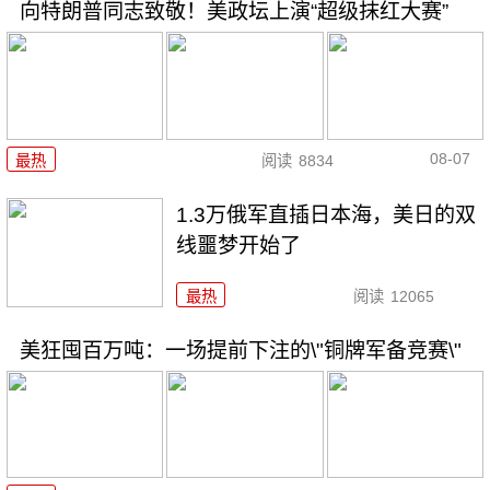
向特朗普同志致敬！美政坛上演“超级抹红大赛”
08-07
最热
阅读
8834
1.3万俄军直插日本海，美日的双
线噩梦开始了
最热
阅读
12065
美狂囤百万吨：一场提前下注的\"铜牌军备竞赛\"