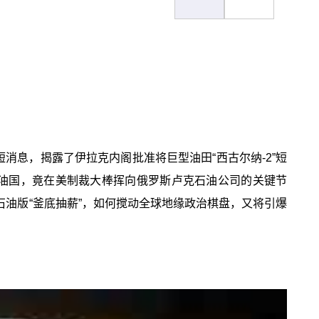
消息，揭露了伊拉克内阁批准将巨型油田“西古尔纳-2”短
油国，竟在美制裁大棒挥向俄罗斯卢克石油公司的关键节
石油版“釜底抽薪”，如何搅动全球地缘政治棋盘，又将引爆