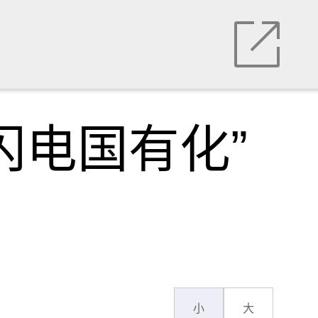
闪电国有化”
小
大