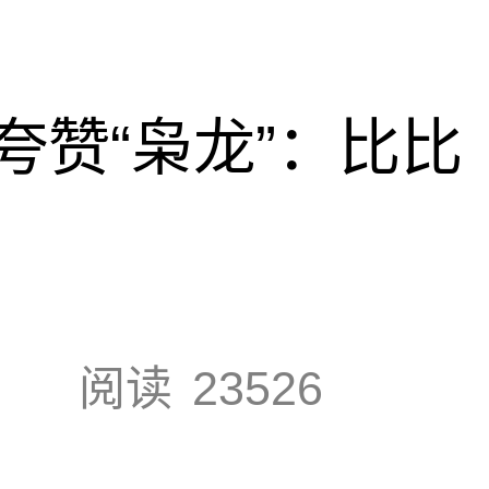
夸赞“枭龙”：比比
阅读
23526