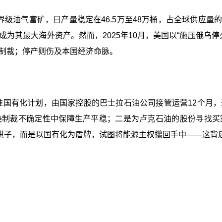
级油气富矿，日产量稳定在46.5万至48万桶，占全球供应量的0
为其最大海外资产。然而，2025年10月，美国以“施压俄乌
制裁；停产则伤及本国经济命脉。
批准国有化计划，由国家控股的巴士拉石油公司接管运营12个月
美制裁不确定性中保障生产平稳；二是为卢克石油的股份寻找买
棋子，而是以国有化为盾牌，试图将能源主权攥回手中——这背