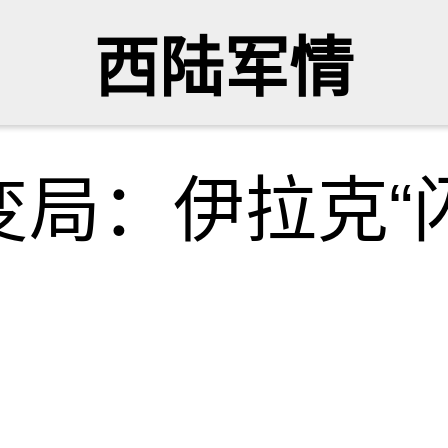
西陆军情
局：伊拉克“