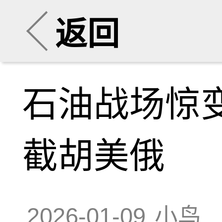
返回
石油战场惊变
截胡美俄
2026-01-09
小鸟