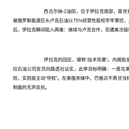
西古尔纳-2油田，位于伊拉克南部，是世界
被俄罗斯能源巨头卢克石油以75%经营性股权牢牢掌控，成
后，伊拉克瞬间陷入两难：继续与卢克合作，恐遭美次级
伊拉克的回应，堪称“战术突袭”。内阁
拉石油公司官员向路透社证实，此举目标明确：一是在
险，实则是主动“夺权”。在美俄夹缝中，巴格达不再甘当
制裁的无声反抗。