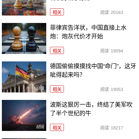
相关
阅读
20163
菲律宾告洋状，中国直接上水
炮：炮灰代价才开始
相关
阅读
19094
德国偷偷摸摸找中国“命门”，这牙
呲得起来吗？
相关
阅读
19053
波斯这狠厉一击，终结了美军吹
了半个世纪的牛
相关
阅读
18217