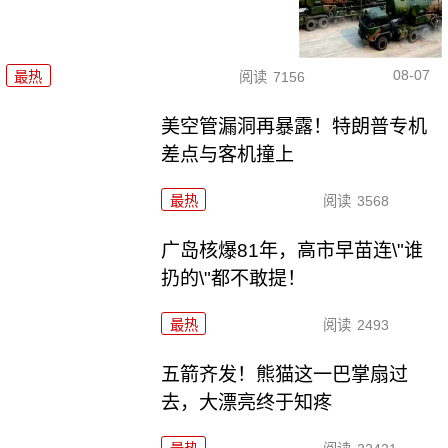
08-07
最热
阅读
7156
美空管漏洞再暴露！特朗普专机
差点与客机撞上
最热
阅读
3568
广岛核爆81年，高市早苗连\"谁
扔的\"都不敢提！
最热
阅读
2493
五箭齐发！熊猫这一巴掌扇过
去，大漂亮终于知疼