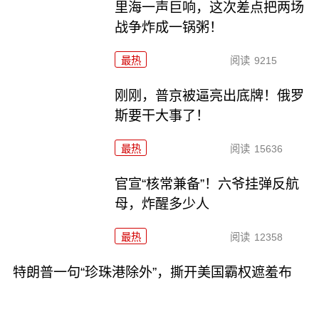
里海一声巨响，这次差点把两场
战争炸成一锅粥！
最热
阅读
9215
刚刚，普京被逼亮出底牌！俄罗
斯要干大事了！
最热
阅读
15636
官宣“核常兼备”！六爷挂弹反航
母，炸醒多少人
最热
阅读
12358
特朗普一句“珍珠港除外”，撕开美国霸权遮羞布