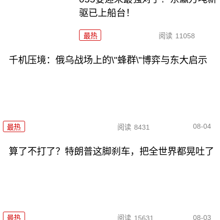
驱已上船台！
最热
阅读
11058
千机压境：俄乌战场上的\"蜂群\"博弈与东大启示
08-04
最热
阅读
8431
算了不打了？特朗普这脚刹车，把全世界都晃吐了
08-03
最热
阅读
15631