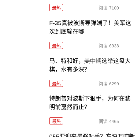
最热
阅读
7100
F-35真被波斯导弹端了！美军这
次到底输在哪
最热
阅读
6938
马、特和好，美中期选举这盘大
棋，水有多深？
最热
阅读
6299
特朗普对波斯下狠手，为何在黎
明前戛然而止？
最热
阅读
4465
055要迎来最强对手？东瀛万吨新