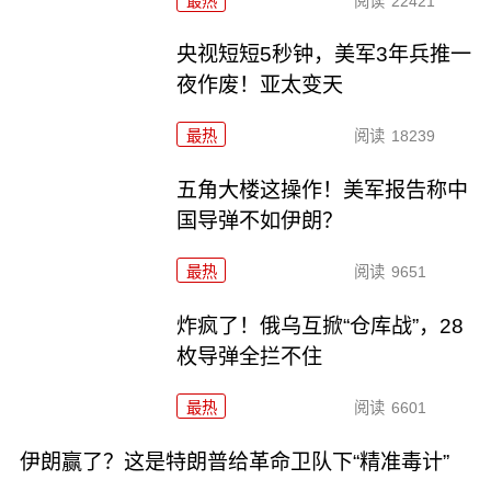
最热
阅读
22421
央视短短5秒钟，美军3年兵推一
夜作废！亚太变天
最热
阅读
18239
五角大楼这操作！美军报告称中
国导弹不如伊朗？
最热
阅读
9651
炸疯了！俄乌互掀“仓库战”，28
枚导弹全拦不住
最热
阅读
6601
伊朗赢了？这是特朗普给革命卫队下“精准毒计”