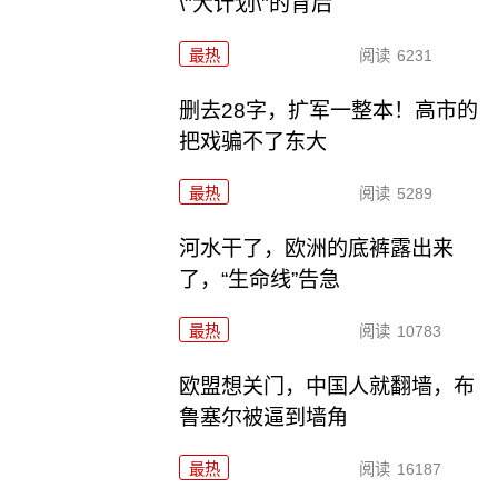
\"大计划\"的背后
最热
阅读
6231
删去28字，扩军一整本！高市的
把戏骗不了东大
最热
阅读
5289
河水干了，欧洲的底裤露出来
了，“生命线”告急
最热
阅读
10783
欧盟想关门，中国人就翻墙，布
鲁塞尔被逼到墙角
最热
阅读
16187