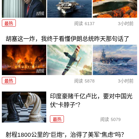
最热
阅读
6137
3小时前
胡塞这一炸，我终于看懂伊朗总统昨天那句话了
最热
阅读
5878
3小时前
印度豪赌千亿卢比，要对中国光
伏“卡脖子”？
最热
阅读
5079
射程1800公里的“巨炮”，治得了美军“焦虑”吗？