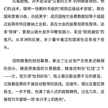
先看敌情。对手是深谙“交易的艺术”的特朗普政府。他
们的战术，堪称一场教科书级的“规则边缘战术穿插”。联合
国宪章第19条，白纸黑字：成员国拖欠会费数额如等于或超
过前两年所应缴纳之总和，其在大会的投票权即告暂停。这
条“铁律”，曾是山姆大叔手中鞭笞弱小、彰显“规则威信”的
戒尺。从非洲到拉美，多少囊中羞涩的国家在这条线下低
头。
但特朗普的财经幕僚，拿出了比对资产负债表还精细
的劲头，硬是把美国的欠费额度，精准控制在“红线”之下
——欠，但欠得“恰到好处”，既占着巨额会费不交的便宜，
又踩着投票权不被自动暂停的底线。这操作，堪比在雷区跳
探戈，一步不错，充满了商人式的极致精明。过去几年，这
被视为华盛顿一场“会计学上的胜利”。