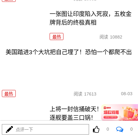
一张图让印度陷入死寂，五枚金
牌背后的终极真相
最热
阅读
10882
美国踏进3个大坑把自己埋了！恐怕一个都爬不出
08-03
最热
阅读
17613
上将一封信捅破天！美军五艘驱
逐舰要盖三口锅！
0
0
点评一下
最热
阅读
7511