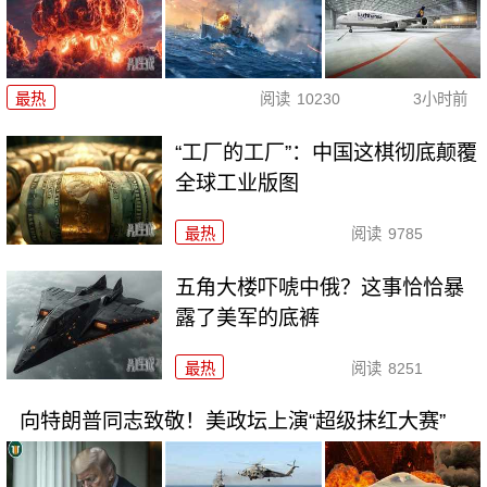
最热
阅读
10230
3小时前
“工厂的工厂”：中国这棋彻底颠覆
全球工业版图
最热
阅读
9785
五角大楼吓唬中俄？这事恰恰暴
露了美军的底裤
最热
阅读
8251
向特朗普同志致敬！美政坛上演“超级抹红大赛”