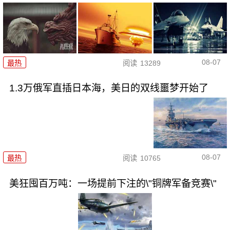
08-07
最热
阅读
13289
1.3万俄军直插日本海，美日的双线噩梦开始了
08-07
最热
阅读
10765
美狂囤百万吨：一场提前下注的\"铜牌军备竞赛\"