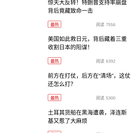
惊天大反转！特朗普支持率崩盘
背后竟藏致命一击
最热
阅读
7556
美国如此救日元，背后藏着三重
收割日本的阳谋！
最热
阅读
6392
前方在打仗，后方在“清场”，这仗
还怎么打？
最热
阅读
5300
土耳其货船在黑海遭袭，泽连斯
基又惹了大麻烦