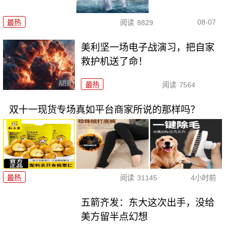
08-07
最热
阅读
8829
美利坚一场电子战演习，把自家
救护机送了命！
最热
阅读
7564
双十一现货专场真如平台商家所说的那样吗？
最热
阅读
31145
4小时前
五箭齐发：东大这次出手，没给
美方留半点幻想