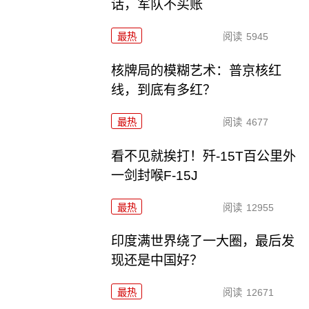
话，军队不买账
最热
阅读
5945
核牌局的模糊艺术：普京核红
线，到底有多红？
最热
阅读
4677
看不见就挨打！歼-15T百公里外
一剑封喉F-15J
最热
阅读
12955
印度满世界绕了一大圈，最后发
现还是中国好？
最热
阅读
12671