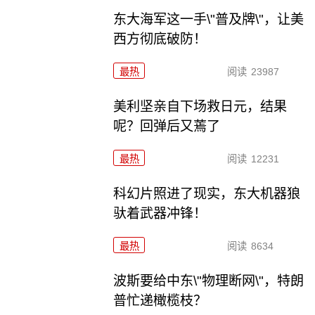
东大海军这一手\"普及牌\"，让美
西方彻底破防！
最热
阅读
23987
美利坚亲自下场救日元，结果
呢？回弹后又蔫了
最热
阅读
12231
科幻片照进了现实，东大机器狼
驮着武器冲锋！
最热
阅读
8634
波斯要给中东\"物理断网\"，特朗
普忙递橄榄枝？