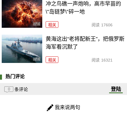
冲之鸟礁一声炮响，高市早苗的
\"岛链梦\"碎一地
相关
阅读
17606
黄海这出“老将配新王”，把俄罗斯
海军看沉默了
相关
阅读
16321
热门评论
登陆
0
条评论
我来说两句