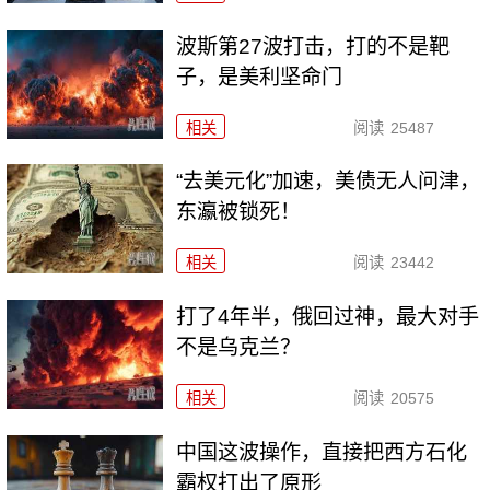
波斯第27波打击，打的不是靶
子，是美利坚命门
相关
阅读
25487
“去美元化”加速，美债无人问津，
东瀛被锁死！
相关
阅读
23442
打了4年半，俄回过神，最大对手
不是乌克兰？
相关
阅读
20575
中国这波操作，直接把西方石化
霸权打出了原形