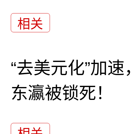
相关
“去美元化”加
东瀛被锁死！
相关