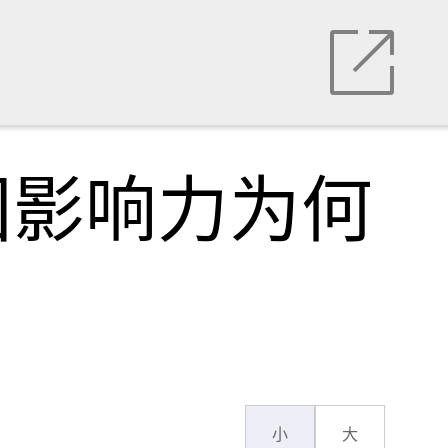
国影响力为何
小
大