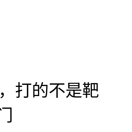
击，打的不是靶
门