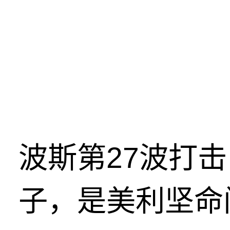
波斯第27波打
子，是美利坚命