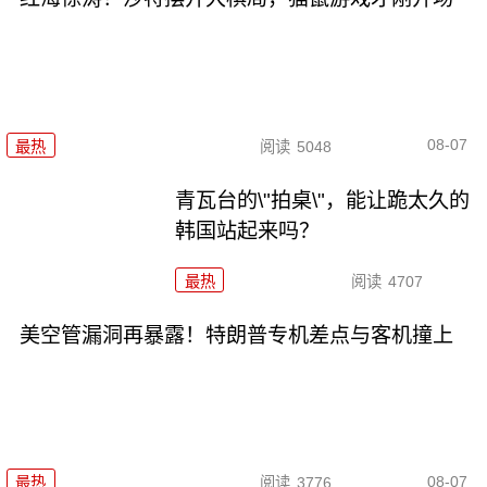
08-07
最热
阅读
5048
青瓦台的\"拍桌\"，能让跪太久的
韩国站起来吗？
最热
阅读
4707
美空管漏洞再暴露！特朗普专机差点与客机撞上
08-07
最热
阅读
3776