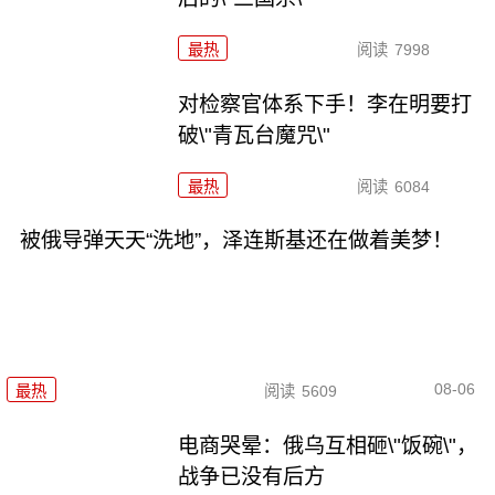
最热
阅读
7998
对检察官体系下手！李在明要打
破\"青瓦台魔咒\"
最热
阅读
6084
被俄导弹天天“洗地”，泽连斯基还在做着美梦！
08-06
最热
阅读
5609
电商哭晕：俄乌互相砸\"饭碗\"，
战争已没有后方