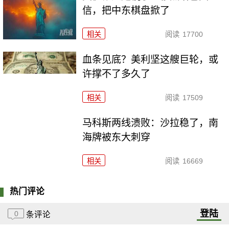
信，把中东棋盘掀了
相关
阅读
17700
血条见底？美利坚这艘巨轮，或
许撑不了多久了
相关
阅读
17509
马科斯两线溃败：沙拉稳了，南
海牌被东大刺穿
相关
阅读
16669
热门评论
登陆
0
条评论