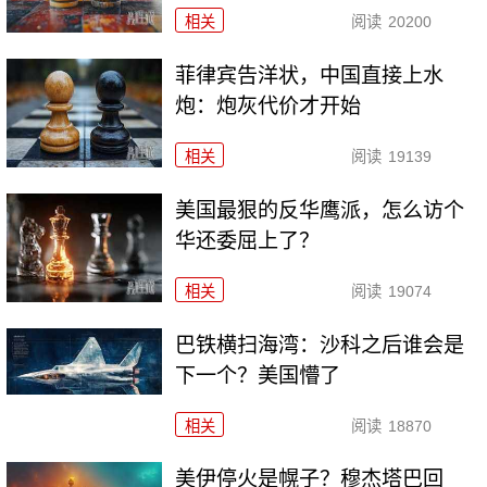
相关
阅读
20200
菲律宾告洋状，中国直接上水
炮：炮灰代价才开始
相关
阅读
19139
美国最狠的反华鹰派，怎么访个
华还委屈上了？
相关
阅读
19074
巴铁横扫海湾：沙科之后谁会是
下一个？美国懵了
相关
阅读
18870
美伊停火是幌子？穆杰塔巴回