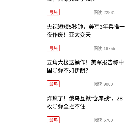
最热
阅读
22831
央视短短5秒钟，美军3年兵推一
夜作废！亚太变天
最热
阅读
18755
五角大楼这操作！美军报告称中
国导弹不如伊朗？
最热
阅读
9863
炸疯了！俄乌互掀“仓库战”，28
枚导弹全拦不住
最热
阅读
6703