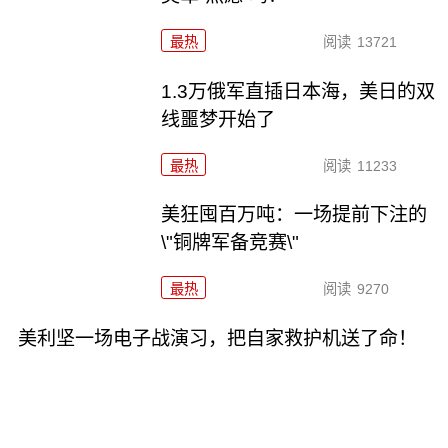
最热
阅读
13721
1.3万俄军直插日本海，美日的双
线噩梦开始了
最热
阅读
11233
美狂囤百万吨：一场提前下注的
\"铜牌军备竞赛\"
最热
阅读
9270
美利坚一场电子战演习，把自家救护机送了命！