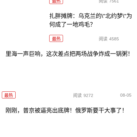
最热
阅读
7561
扎胖摊牌：乌克兰的\"北约梦\"为
何成了一地鸡毛？
最热
阅读
4585
里海一声巨响，这次差点把两场战争炸成一锅粥！
08-05
最热
阅读
9272
刚刚，普京被逼亮出底牌！俄罗斯要干大事了！