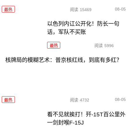
08-05
最热
阅读
15469
以色列内讧公开化！防长一句
话，军队不买账
最热
阅读
5996
核牌局的模糊艺术：普京核红线，到底有多红？
08-05
最热
阅读
4732
看不见就挨打！歼-15T百公里外
一剑封喉F-15J