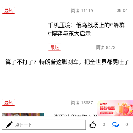
08-04
最热
阅读
11119
千机压境：俄乌战场上的\"蜂群
\"博弈与东大启示
最热
阅读
8473
算了不打了？特朗普这脚刹车，把全世界都晃吐了
08-03
最热
阅读
15687
一张图让印度陷入死寂，五枚金
0
0
牌背后的终极真相
点评一下