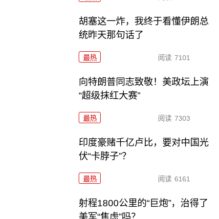
胡塞这一炸，我终于看懂伊朗总
统昨天那句话了
最热
阅读
7101
向特朗普同志致敬！美政坛上演
“超级抹红大赛”
最热
阅读
7303
印度豪赌千亿卢比，要对中国光
伏“卡脖子”？
最热
阅读
6161
射程1800公里的“巨炮”，治得了
美军“焦虑”吗？