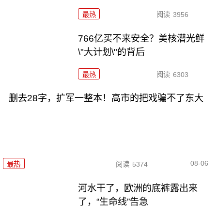
最热
阅读
3956
766亿买不来安全？美核潜光鲜
\"大计划\"的背后
最热
阅读
6303
删去28字，扩军一整本！高市的把戏骗不了东大
08-06
最热
阅读
5374
河水干了，欧洲的底裤露出来
了，“生命线”告急