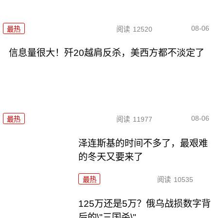
08-06
最热
阅读
12520
信息量很大！歼20越肩反杀，美西方都不淡定了
08-06
最热
阅读
11977
泽连斯基的时间不多了，最艰难
的冬天又要来了
最热
阅读
10535
125万还是5万？俄乌战损数字背
后的\"三国杀\"