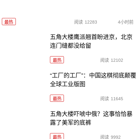
最热
阅读
12283
4小时前
五角大楼鹰派翘首盼进京，北京
连门缝都没给留
最热
阅读
12102
“工厂的工厂”：中国这棋彻底颠覆
全球工业版图
最热
阅读
11645
五角大楼吓唬中俄？这事恰恰暴
露了美军的底裤
最热
阅读
9992