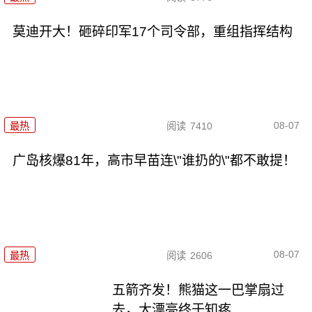
莫迪开大！砸碎印军17个司令部，重组指挥结构
08-07
最热
阅读
7410
广岛核爆81年，高市早苗连\"谁扔的\"都不敢提！
08-07
最热
阅读
2606
五箭齐发！熊猫这一巴掌扇过
去，大漂亮终于知疼