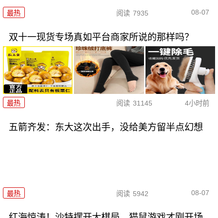
08-07
最热
阅读
7935
双十一现货专场真如平台商家所说的那样吗？
最热
阅读
31145
4小时前
五箭齐发：东大这次出手，没给美方留半点幻想
08-07
最热
阅读
5942
红海惊涛！沙特摆开大棋局，猫鼠游戏才刚开场