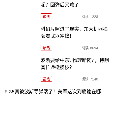
呢？回弹后又蔫了
最热
阅读
12281
科幻片照进了现实，东大机器狼
驮着武器冲锋！
最热
阅读
8694
波斯要给中东\"物理断网\"，特朗
普忙递橄榄枝？
最热
阅读
7140
F-35真被波斯导弹端了！美军这次到底输在哪