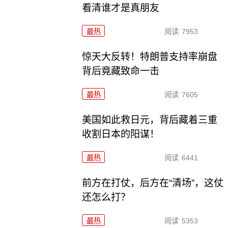
看清谁才是真朋友
最热
阅读
7953
惊天大反转！特朗普支持率崩盘
背后竟藏致命一击
最热
阅读
7605
美国如此救日元，背后藏着三重
收割日本的阳谋！
最热
阅读
6441
前方在打仗，后方在“清场”，这仗
还怎么打？
最热
阅读
5353