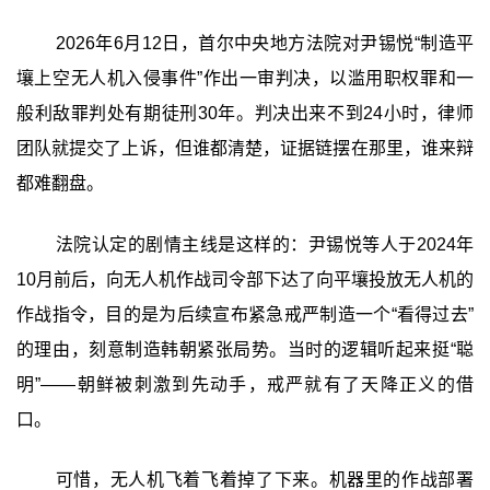
2026年6月12日，首尔中央地方法院对尹锡悦“制造平
壤上空无人机入侵事件”作出一审判决，以滥用职权罪和一
般利敌罪判处有期徒刑30年。判决出来不到24小时，律师
团队就提交了上诉，但谁都清楚，证据链摆在那里，谁来辩
都难翻盘。
法院认定的剧情主线是这样的：尹锡悦等人于2024年
10月前后，向无人机作战司令部下达了向平壤投放无人机的
作战指令，目的是为后续宣布紧急戒严制造一个“看得过去”
的理由，刻意制造韩朝紧张局势。当时的逻辑听起来挺“聪
明”——朝鲜被刺激到先动手，戒严就有了天降正义的借
口。
可惜，无人机飞着飞着掉了下来。机器里的作战部署