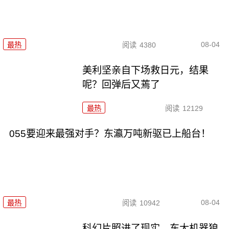
08-04
最热
阅读
4380
美利坚亲自下场救日元，结果
呢？回弹后又蔫了
最热
阅读
12129
055要迎来最强对手？东瀛万吨新驱已上船台！
08-04
最热
阅读
10942
科幻片照进了现实，东大机器狼