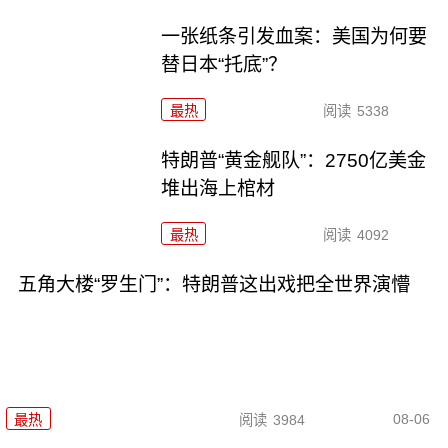
一张纸条引发血案：美国为何要
替日本“托底”？
最热
阅读
5338
特朗普“黄金舰队”：2750亿美金
堆出海上棺材
最热
阅读
4092
五角大楼“罗生门”：特朗普这出戏把全世界演懵
08-06
最热
阅读
3984