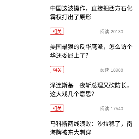
中国这波操作，直接把西方石化
霸权打出了原形
相关
阅读
20130
美国最狠的反华鹰派，怎么访个
华还委屈上了？
相关
阅读
18988
泽连斯基一夜斩总理又砍防长，
这大戏几个意思？
相关
阅读
17540
马科斯两线溃败：沙拉稳了，南
海牌被东大刺穿