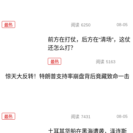
08-05
最热
阅读
6250
前方在打仗，后方在“清场”，这仗
还怎么打？
最热
阅读
5163
惊天大反转！特朗普支持率崩盘背后竟藏致命一击
08-05
最热
阅读
7431
土耳其货船在黑海遭袭，泽连斯