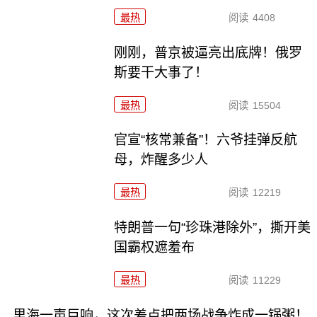
最热
阅读
4408
刚刚，普京被逼亮出底牌！俄罗
斯要干大事了！
最热
阅读
15504
官宣“核常兼备”！六爷挂弹反航
母，炸醒多少人
最热
阅读
12219
特朗普一句“珍珠港除外”，撕开美
国霸权遮羞布
最热
阅读
11229
里海一声巨响，这次差点把两场战争炸成一锅粥！