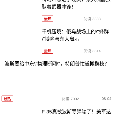
驮着武器冲锋！
最热
阅读
8533
千机压境：俄乌战场上的\"蜂群
\"博弈与东大启示
最热
阅读
8314
波斯要给中东\"物理断网\"，特朗普忙递橄榄枝？
08-04
最热
阅读
7002
F-35真被波斯导弹端了！美军这