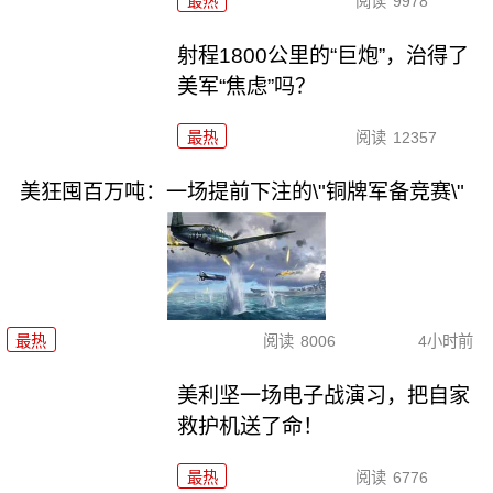
最热
阅读
9978
射程1800公里的“巨炮”，治得了
美军“焦虑”吗？
最热
阅读
12357
美狂囤百万吨：一场提前下注的\"铜牌军备竞赛\"
最热
阅读
8006
4小时前
美利坚一场电子战演习，把自家
救护机送了命！
最热
阅读
6776