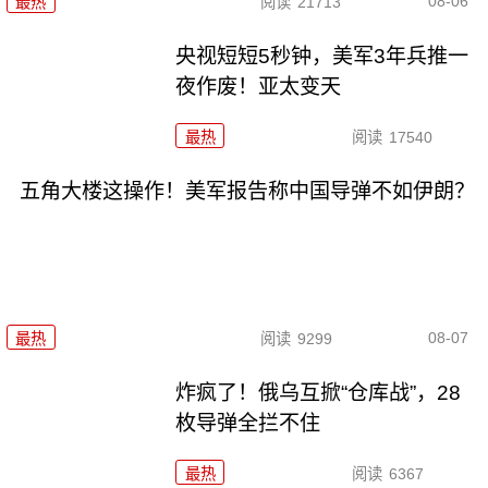
08-06
最热
阅读
21713
央视短短5秒钟，美军3年兵推一
夜作废！亚太变天
最热
阅读
17540
五角大楼这操作！美军报告称中国导弹不如伊朗？
08-07
最热
阅读
9299
炸疯了！俄乌互掀“仓库战”，28
枚导弹全拦不住
最热
阅读
6367