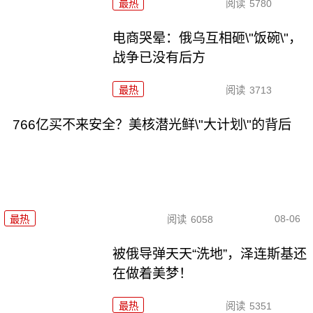
最热
阅读
5780
电商哭晕：俄乌互相砸\"饭碗\"，
战争已没有后方
最热
阅读
3713
766亿买不来安全？美核潜光鲜\"大计划\"的背后
08-06
最热
阅读
6058
被俄导弹天天“洗地”，泽连斯基还
在做着美梦！
最热
阅读
5351