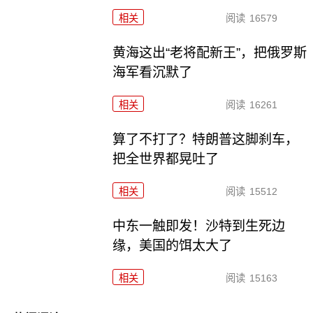
相关
阅读
16579
黄海这出“老将配新王”，把俄罗斯
海军看沉默了
相关
阅读
16261
算了不打了？特朗普这脚刹车，
把全世界都晃吐了
相关
阅读
15512
中东一触即发！沙特到生死边
缘，美国的饵太大了
相关
阅读
15163