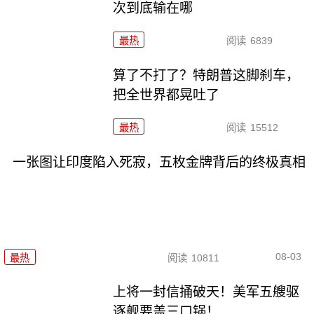
次到底输在哪
最热
阅读
6839
算了不打了？特朗普这脚刹车，
把全世界都晃吐了
最热
阅读
15512
一张图让印度陷入死寂，五枚金牌背后的终极真相
08-03
最热
阅读
10811
上将一封信捅破天！美军五艘驱
逐舰要盖三口锅！