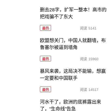
删去28字，扩军一整本！高市的
把戏骗不了东大
最热
阅读
5141
欧盟想关门，中国人就翻墙，布
鲁塞尔被逼到墙角
最热
阅读
15960
暴风来袭，这局决不能输，想赢
一定要和中国联手
最热
阅读
14517
河水干了，欧洲的底裤露出来
了，“生命线”告急