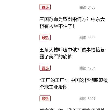
最热
阅读
6455
三国歃血为盟剑指何方？中东大
棋有人坐不住了！
最热
阅读
5865
五角大楼吓唬中俄？这事恰恰暴
露了美军的底裤
最热
阅读
4964
“工厂的工厂”：中国这棋彻底颠覆
全球工业版图
最热
阅读
5907