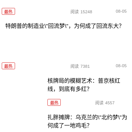
08-05
最热
阅读
15248
特朗普的制造业\"回流梦\"，为何成了回流东大？
08-05
最热
阅读
7381
核牌局的模糊艺术：普京核红
线，到底有多红？
最热
阅读
4557
扎胖摊牌：乌克兰的\"北约梦\"为
何成了一地鸡毛？