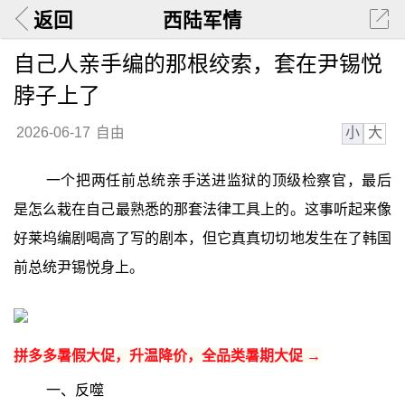
返回
西陆军情
自己人亲手编的那根绞索，套在尹锡悦
脖子上了
小
大
2026-06-17
自由
一个把两任前总统亲手送进监狱的顶级检察官，最后
是怎么栽在自己最熟悉的那套法律工具上的。这事听起来像
好莱坞编剧喝高了写的剧本，但它真真切切地发生在了韩国
前总统尹锡悦身上。
拼多多暑假大促，升温降价，全品类暑期大促 →
一、反噬