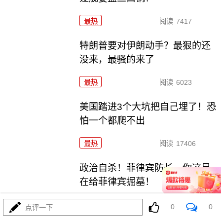
最热
阅读
7417
特朗普要对伊朗动手？最狠的还
没来，最骚的来了
最热
阅读
6023
美国踏进3个大坑把自己埋了！恐
怕一个都爬不出
最热
阅读
17406
政治自杀！菲律宾防长，你这是
在给菲律宾掘墓！
最热
阅读
7040
0
0
点评一下