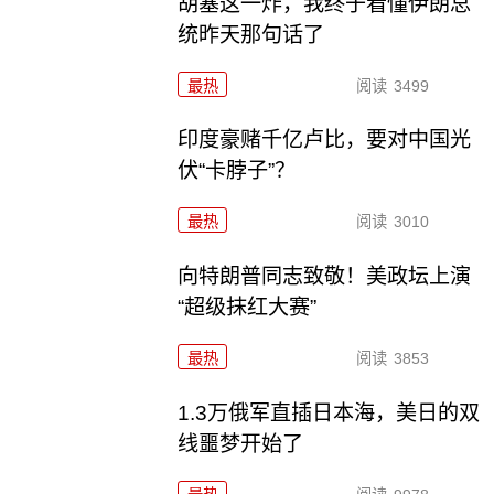
胡塞这一炸，我终于看懂伊朗总
统昨天那句话了
最热
阅读
3499
印度豪赌千亿卢比，要对中国光
伏“卡脖子”？
最热
阅读
3010
向特朗普同志致敬！美政坛上演
“超级抹红大赛”
最热
阅读
3853
1.3万俄军直插日本海，美日的双
线噩梦开始了