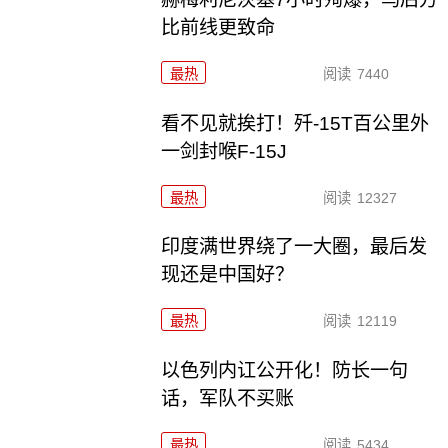
比前线更致命
最热
阅读
7440
看不见就挨打！歼-15T百公里外
一剑封喉F-15J
最热
阅读
12327
印度满世界绕了一大圈，最后发
现还是中国好？
最热
阅读
12119
以色列内讧公开化！防长一句
话，军队不买账
最热
阅读
5434