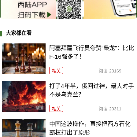
大家都在看
阿塞拜疆飞行员夸赞“枭龙”：比比
F-16强多了！
相关
阅读
23169
打了4年半，俄回过神，最大对手
不是乌克兰？
相关
阅读
20311
中国这波操作，直接把西方石化
霸权打出了原形