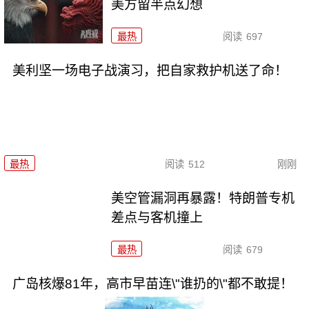
美方留半点幻想
最热
阅读
697
美利坚一场电子战演习，把自家救护机送了命！
最热
阅读
512
刚刚
美空管漏洞再暴露！特朗普专机
差点与客机撞上
最热
阅读
679
广岛核爆81年，高市早苗连\"谁扔的\"都不敢提！