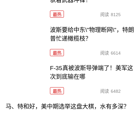
驮着武器冲锋！
最热
阅读
8125
波斯要给中东\"物理断网\"，特朗
普忙递橄榄枝？
最热
阅读
6614
F-35真被波斯导弹端了！美军这
次到底输在哪
最热
阅读
6482
马、特和好，美中期选举这盘大棋，水有多深？