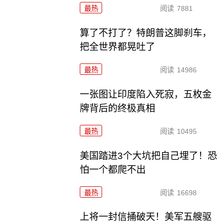
最热
阅读
7881
算了不打了？特朗普这脚刹车，
把全世界都晃吐了
最热
阅读
14986
一张图让印度陷入死寂，五枚金
牌背后的终极真相
最热
阅读
10495
美国踏进3个大坑把自己埋了！恐
怕一个都爬不出
最热
阅读
16698
上将一封信捅破天！美军五艘驱