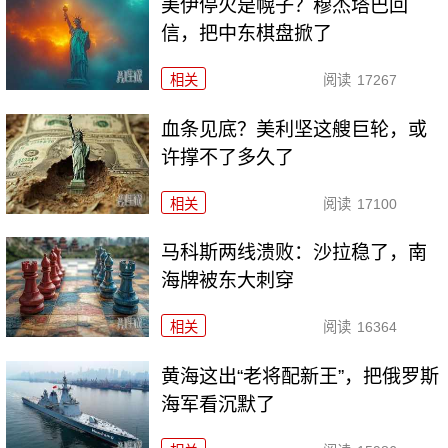
美伊停火是幌子？穆杰塔巴回
信，把中东棋盘掀了
相关
阅读
17267
血条见底？美利坚这艘巨轮，或
许撑不了多久了
相关
阅读
17100
马科斯两线溃败：沙拉稳了，南
海牌被东大刺穿
相关
阅读
16364
黄海这出“老将配新王”，把俄罗斯
海军看沉默了