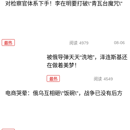
对检察官体系下手！李在明要打破\"青瓦台魔咒\"
08-06
最热
阅读
4979
被俄导弹天天“洗地”，泽连斯基还
在做着美梦！
最热
阅读
4549
电商哭晕：俄乌互相砸\"饭碗\"，战争已没有后方