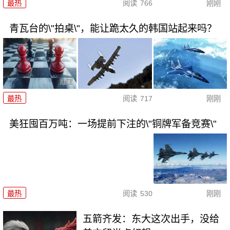
最热
阅读
766
刚刚
青瓦台的\"拍桌\"，能让跪太久的韩国站起来吗？
最热
阅读
717
刚刚
美狂囤百万吨：一场提前下注的\"铜牌军备竞赛\"
最热
阅读
530
刚刚
五箭齐发：东大这次出手，没给