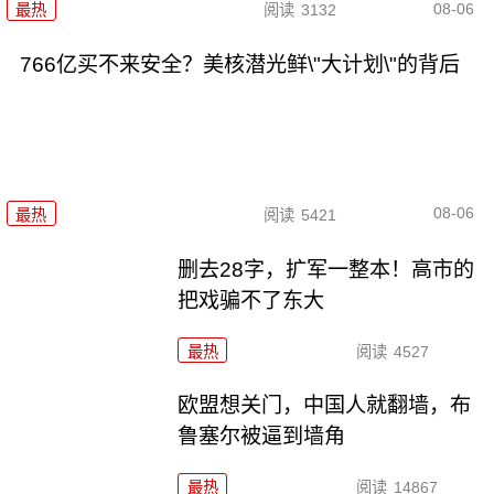
08-06
最热
阅读
3132
766亿买不来安全？美核潜光鲜\"大计划\"的背后
08-06
最热
阅读
5421
删去28字，扩军一整本！高市的
把戏骗不了东大
最热
阅读
4527
欧盟想关门，中国人就翻墙，布
鲁塞尔被逼到墙角
最热
阅读
14867