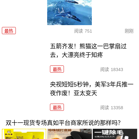
最热
阅读
751
刚刚
五箭齐发！熊猫这一巴掌扇过
去，大漂亮终于知疼
最热
阅读
18343
央视短短5秒钟，美军3年兵推一
夜作废！亚太变天
最热
阅读
13358
双十一现货专场真如平台商家所说的那样吗？