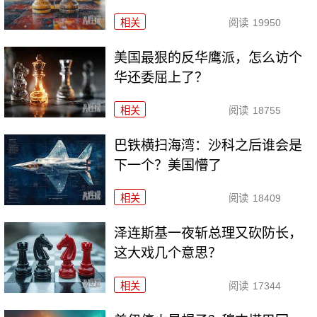
相关
阅读
19950
美国最狠的反华鹰派，怎么访个
华还委屈上了？
相关
阅读
18755
巴铁横扫海湾：沙科之后谁会是
下一个？美国懵了
相关
阅读
18409
泽连斯基一夜斩总理又砍防长，
这大戏几个意思？
相关
阅读
17344