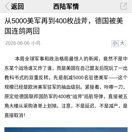
返回
西陆军情
从5000美军再到400枚战斧，德国被美
国连鸽两回
小
大
2026-06-06
小鸟
本周全球军事和政治格局最惊人的新闻，竟然不是中
东某个战场谁又炸了谁，而是美国在自己盟友后院玩了一出
教科书式的双重反转。先是削减5000名驻德美军——这个
规模已经是欧洲美军驻军的抽血级别。紧接着，咔嚓一刀，
原定给德国联邦国防军的400枚“战斧”巡航导弹，直接被五
角大楼从采购清单上划掉。注意，不是延迟、不是减产，是
直接取消！