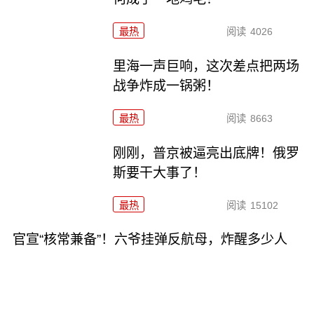
最热
阅读
4026
里海一声巨响，这次差点把两场
战争炸成一锅粥！
最热
阅读
8663
刚刚，普京被逼亮出底牌！俄罗
斯要干大事了！
最热
阅读
15102
官宣“核常兼备”！六爷挂弹反航母，炸醒多少人