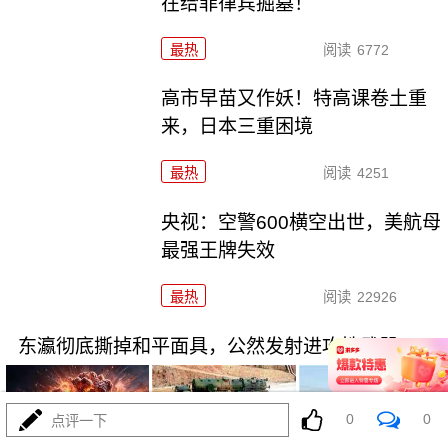
在给菲律宾掘墓！
最热
阅读
6772
高市早苗又作妖！特高课卷土重
来，日本三重困境
最热
阅读
4251
央视：空警600横空出世，美航母
最强王牌失效
最热
阅读
22926
东瀛彻底撕掉和平面具，公然发射进攻性武器！
0
0
点评一下