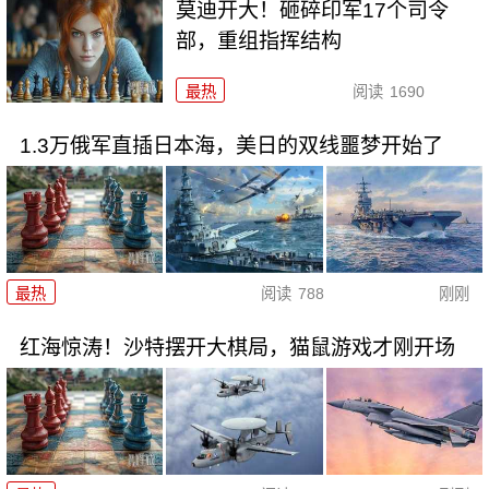
莫迪开大！砸碎印军17个司令
部，重组指挥结构
最热
阅读
1690
1.3万俄军直插日本海，美日的双线噩梦开始了
最热
阅读
788
刚刚
红海惊涛！沙特摆开大棋局，猫鼠游戏才刚开场