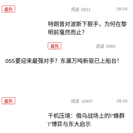
08-04
最热
阅读
5821
特朗普对波斯下狠手，为何在黎
明前戛然而止？
最热
阅读
3984
055要迎来最强对手？东瀛万吨新驱已上船台！
08-04
最热
阅读
10497
千机压境：俄乌战场上的\"蜂群
\"博弈与东大启示