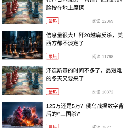
脸按在地上摩擦
最热
阅读
12369
信息量很大！歼20越肩反杀，美
西方都不淡定了
最热
阅读
11798
泽连斯基的时间不多了，最艰难
的冬天又要来了
最热
阅读
10372
125万还是5万？俄乌战损数字背
后的\"三国杀\"
最热
阅读
7877