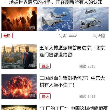
一场被世界遗忘的战争，正在刷新所有人的认知
最热
阅读
14442
3小时前
五角大楼鹰派翘首盼进京，北京
连门缝都没给留
最热
阅读
9616
三国歃血为盟剑指何方？中东大
棋有人坐不住了！
最热
阅读
9436
“工厂的工厂”：中国这棋彻底颠覆