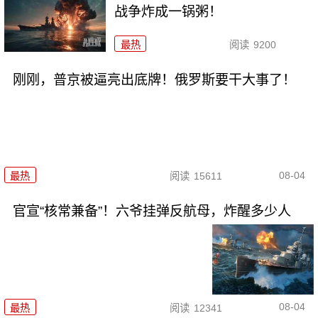
战争炸成一锅粥！
最热
阅读
9200
刚刚，普京被逼亮出底牌！俄罗斯要干大事了！
08-04
最热
阅读
15611
官宣“核常兼备”！六爷挂弹反航母，炸醒多少人
08-04
最热
阅读
12341