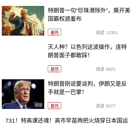
特朗普一句“珍珠港除外”，撕开美
国霸权遮羞布
最热
阅读
11351
灭人种？以色列这波操作，连特
朗普面子都敢踩！
最热
阅读
6821
特朗普刚说要谈判，伊朗又是反
手就是一巴掌！
最热
阅读
5677
731！特高课还魂！高市早苗两把火烧穿日本国运