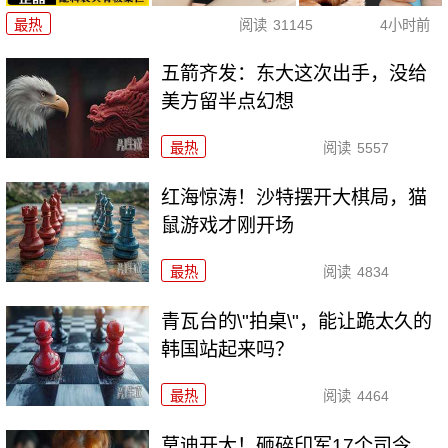
最热
阅读
31145
4小时前
五箭齐发：东大这次出手，没给
美方留半点幻想
最热
阅读
5557
红海惊涛！沙特摆开大棋局，猫
鼠游戏才刚开场
最热
阅读
4834
青瓦台的\"拍桌\"，能让跪太久的
韩国站起来吗？
最热
阅读
4464
莫迪开大！砸碎印军17个司令