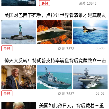
最热
阅读
13546
美国对巴西下死手，卢拉让世界看清谁才是真朋友
08-05
最热
阅读
7872
惊天大反转！特朗普支持率崩盘背后竟藏致命一击
08-05
最热
阅读
7537
美国如此救日元，背后藏着三重