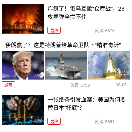
炸疯了！俄乌互掀“仓库战”，28
枚导弹全拦不住
最热
阅读
6578
伊朗赢了？这是特朗普给革命卫队下“精准毒计”
08-06
最热
阅读
5753
一张纸条引发血案：美国为何要
替日本“托底”？
最热
阅读
5591