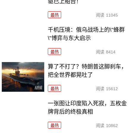
驱已上船台！
最热
阅读
11045
千机压境：俄乌战场上的\"蜂群
\"博弈与东大启示
最热
阅读
8414
算了不打了？特朗普这脚刹车，
把全世界都晃吐了
最热
阅读
15612
一张图让印度陷入死寂，五枚金
牌背后的终极真相
最热
阅读
10862