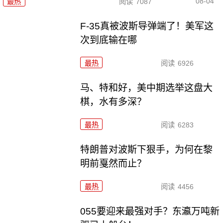
08-04
最热
阅读
7087
F-35真被波斯导弹端了！美军这
次到底输在哪
最热
阅读
6926
马、特和好，美中期选举这盘大
棋，水有多深？
最热
阅读
6283
特朗普对波斯下狠手，为何在黎
明前戛然而止？
最热
阅读
4456
055要迎来最强对手？东瀛万吨新