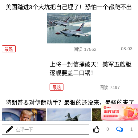
美国踏进3个大坑把自己埋了！恐怕一个都爬不出
08-03
最热
阅读
17562
上将一封信捅破天！美军五艘驱
逐舰要盖三口锅！
最热
阅读
7497
特朗普要对伊朗动手？最狠的还没来，最骚的来了
0
1
点评一下