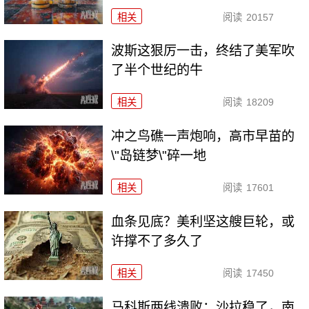
相关
阅读
20157
波斯这狠厉一击，终结了美军吹
了半个世纪的牛
相关
阅读
18209
冲之鸟礁一声炮响，高市早苗的
\"岛链梦\"碎一地
相关
阅读
17601
血条见底？美利坚这艘巨轮，或
许撑不了多久了
相关
阅读
17450
马科斯两线溃败：沙拉稳了，南