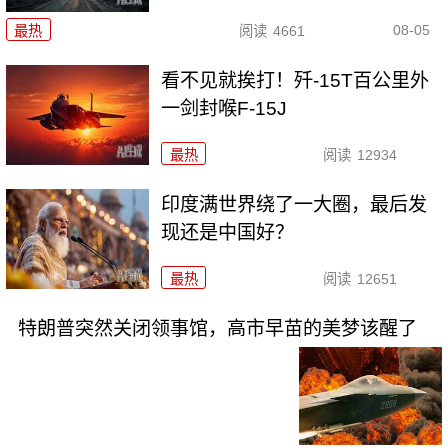
08-05
最热
阅读
4661
看不见就挨打！歼-15T百公里外
一剑封喉F-15J
最热
阅读
12934
印度满世界绕了一大圈，最后发
现还是中国好？
最热
阅读
12651
特朗普突然关闭领事馆，高市早苗的美梦该醒了