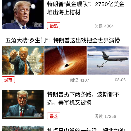
特朗普“黄金舰队”：2750亿美金
堆出海上棺材
最热
阅读
4304
五角大楼“罗生门”：特朗普这出戏把全世界演懵
08-06
最热
阅读
4187
特朗普扔下两条路，波斯都不
选，美军机又被揍
最热
阅读
17256
扎卢日内说的一句话，把北约的