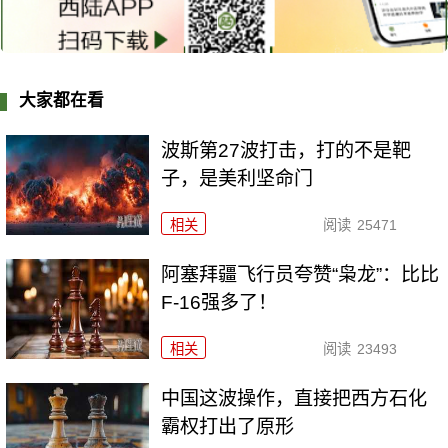
大家都在看
波斯第27波打击，打的不是靶
子，是美利坚命门
相关
阅读
25471
阿塞拜疆飞行员夸赞“枭龙”：比比
F-16强多了！
相关
阅读
23493
中国这波操作，直接把西方石化
霸权打出了原形