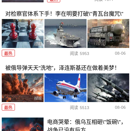
对检察官体系下手！李在明要打破\"青瓦台魔咒\"
08-06
最热
阅读
5953
被俄导弹天天“洗地”，泽连斯基还在做着美梦！
08-06
最热
阅读
5513
电商哭晕：俄乌互相砸\"饭碗\"，
战争已没有后方