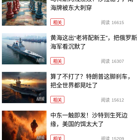
海牌被东大刺穿
相关
阅读
16615
黄海这出“老将配新王”，把俄罗斯
海军看沉默了
相关
阅读
16307
算了不打了？特朗普这脚刹车，
把全世界都晃吐了
相关
阅读
15612
中东一触即发！沙特到生死边
缘，美国的饵太大了
相关
阅读
15209