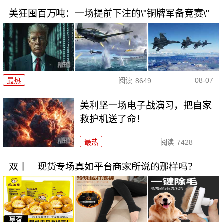
美狂囤百万吨：一场提前下注的\"铜牌军备竞赛\"
08-07
最热
阅读
8649
美利坚一场电子战演习，把自家
救护机送了命！
最热
阅读
7428
双十一现货专场真如平台商家所说的那样吗？