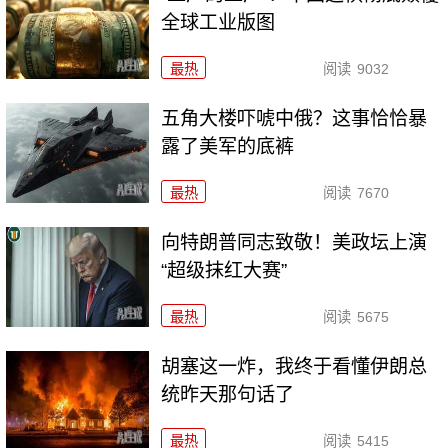
全球工业版图
最热
阅读
9032
五角大楼吓唬中俄？这事恰恰暴
露了美军的底裤
最热
阅读
7670
向特朗普同志致敬！美政坛上演
“超级抹红大赛”
最热
阅读
5675
胡塞这一炸，我终于看懂伊朗总
统昨天那句话了
最热
阅读
5415