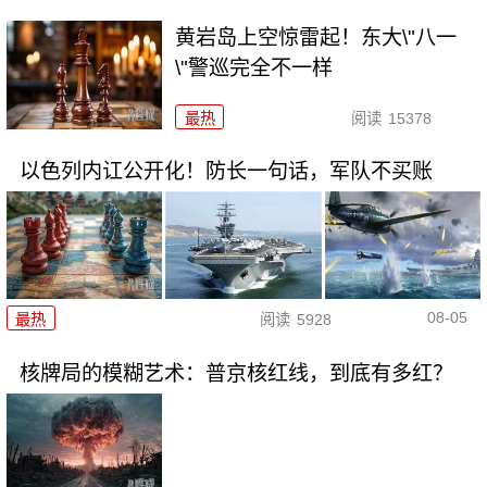
黄岩岛上空惊雷起！东大\"八一
\"警巡完全不一样
最热
阅读
15378
以色列内讧公开化！防长一句话，军队不买账
08-05
最热
阅读
5928
核牌局的模糊艺术：普京核红线，到底有多红？