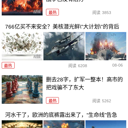
最热
阅读
3853
766亿买不来安全？美核潜光鲜\"大计划\"的背后
08-06
最热
阅读
6208
删去28字，扩军一整本！高市的
把戏骗不了东大
最热
阅读
5262
河水干了，欧洲的底裤露出来了，“生命线”告急