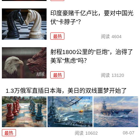
印度豪赌千亿卢比，要对中国光
伏“卡脖子”？
最热
阅读
4604
射程1800公里的“巨炮”，治得了
美军“焦虑”吗？
最热
阅读
13120
1.3万俄军直插日本海，美日的双线噩梦开始了
08-07
最热
阅读
10602