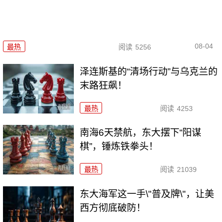
08-04
最热
阅读
5256
泽连斯基的“清场行动”与乌克兰的
末路狂飙！
最热
阅读
4253
南海6天禁航，东大摆下“阳谋
棋”，锤炼铁拳头！
最热
阅读
21039
东大海军这一手\"普及牌\"，让美
西方彻底破防！