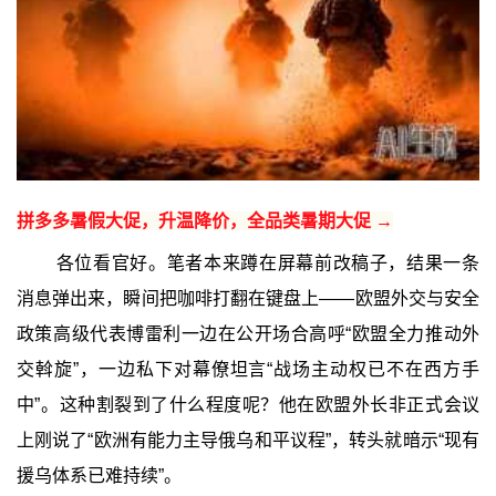
拼多多暑假大促，升温降价，全品类暑期大促 →
各位看官好。笔者本来蹲在屏幕前改稿子，结果一条
消息弹出来，瞬间把咖啡打翻在键盘上——欧盟外交与安全
政策高级代表博雷利一边在公开场合高呼“欧盟全力推动外
交斡旋”，一边私下对幕僚坦言“战场主动权已不在西方手
中”。这种割裂到了什么程度呢？他在欧盟外长非正式会议
上刚说了“欧洲有能力主导俄乌和平议程”，转头就暗示“现有
援乌体系已难持续”。