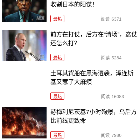
收割日本的阳谋！
最热
阅读
6371
前方在打仗，后方在“清场”，这仗
还怎么打？
最热
阅读
5284
土耳其货船在黑海遭袭，泽连斯
基又惹了大麻烦
最热
阅读
16083
赫梅利尼茨基7小时殉爆，乌后方
比前线更致命
最热
阅读
7980