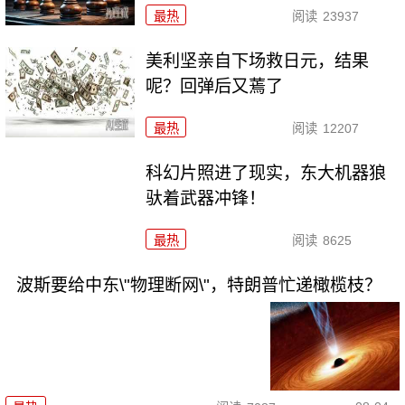
最热
阅读
23937
美利坚亲自下场救日元，结果
呢？回弹后又蔫了
最热
阅读
12207
科幻片照进了现实，东大机器狼
驮着武器冲锋！
最热
阅读
8625
波斯要给中东\"物理断网\"，特朗普忙递橄榄枝？