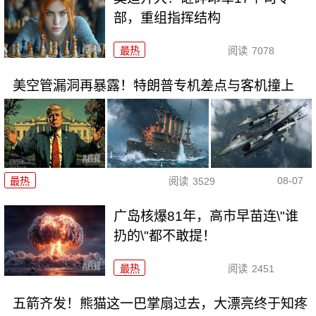
部，重组指挥结构
最热
阅读
7078
美空管漏洞再暴露！特朗普专机差点与客机撞上
08-07
最热
阅读
3529
广岛核爆81年，高市早苗连\"谁
扔的\"都不敢提！
最热
阅读
2451
五箭齐发！熊猫这一巴掌扇过去，大漂亮终于知疼