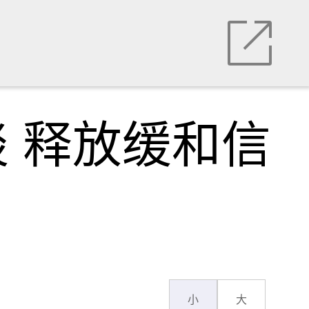
 释放缓和信
小
大