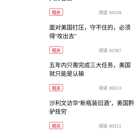
相关
阅读
84249
面对美国打压，守不住的，必须
得“攻出去”
相关
阅读
82387
五年内只需完成三大任务，美国
就只能是认输
相关
阅读
80513
沙利文访华“新瓶装旧酒”，美国黔
驴技穷
相关
阅读
80311