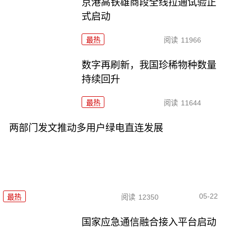
京港高铁雄商段全线拉通试验正
式启动
最热
阅读
11966
数字再刷新，我国珍稀物种数量
持续回升
最热
阅读
11644
两部门发文推动多用户绿电直连发展
05-22
最热
阅读
12350
国家应急通信融合接入平台启动