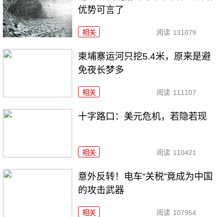
优势可言了
相关
阅读
131079
柬埔寨运河只挖5.4米，原来是避
免夜长梦多
相关
阅读
111107
十字路口：美元危机，若隐若现
相关
阅读
110421
意外反转！电车“关税”竟成为中国
的攻击武器
相关
阅读
107954