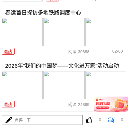
春运首日探访多地铁路调度中心
02-03
最热
阅读
30388
2026年“我们的中国梦——文化进万家”活动启动
02-02
最热
阅读
24669
今年春运全社会跨区域人员流动量预计将达95亿人
0
0
点评一下
次