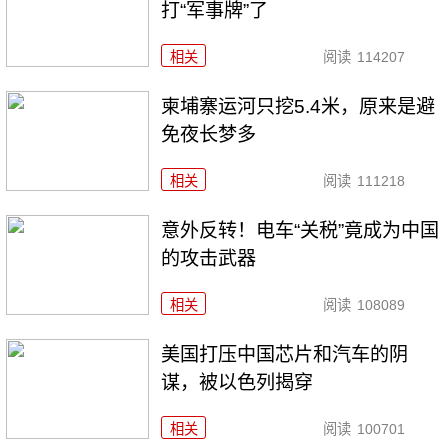
打“军事牌”了
相关
阅读
114207
柬埔寨运河只挖5.4米，原来是避
免夜长梦多
相关
阅读
111218
意外反转！电车“关税”竟成为中国
的攻击武器
相关
阅读
108089
美国打压中国芯片和汽车的阴
谋，被以色列揭穿
相关
阅读
100701