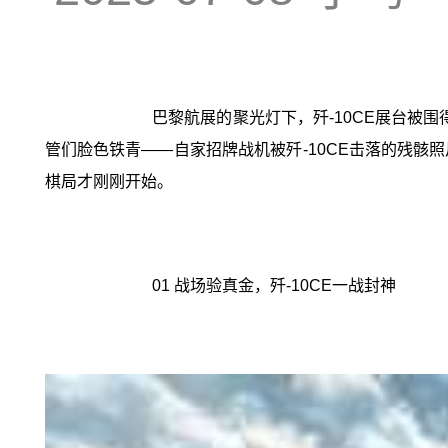
巴黎航展的聚光灯下，歼-10CE展台被
管们脸色铁青——自家招牌战机被歼-10CE击落的残骸
棋局才刚刚开始。
01 战场验真金，歼-10CE一战封神