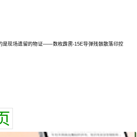
的是现场遗留的物证——数枚霹雳-15E导弹残骸散落印控
页