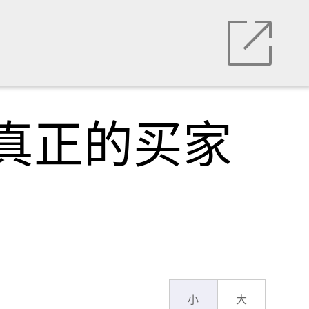
，真正的买家
小
大