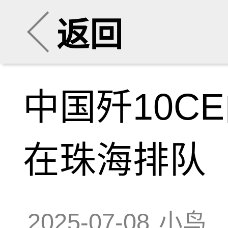
返回
中国歼10C
在珠海排队
2025-07-08
小鸟