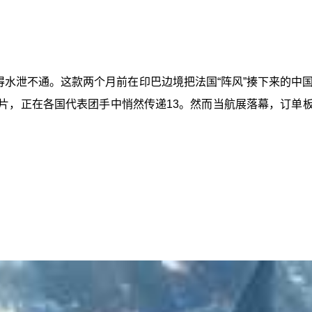
围得水泄不通。这款两个月前在印巴边境把法国“阵风”揍下来的
照片，正在各国代表团手中悄然传递13。然而当航展落幕，订单板