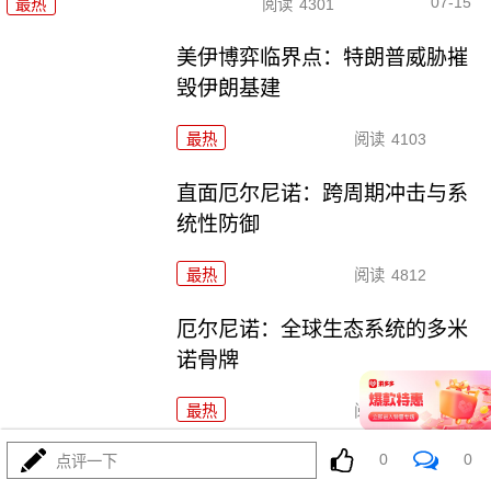
07-15
最热
阅读
4301
美伊博弈临界点：特朗普威胁摧
毁伊朗基建
最热
阅读
4103
直面厄尔尼诺：跨周期冲击与系
统性防御
最热
阅读
4812
厄尔尼诺：全球生态系统的多米
诺骨牌
最热
阅读
4722
0
0
点评一下
厄尔尼诺：赤道太平洋的“气候脉