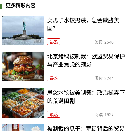
更多精彩内容
卖瓜子水饺男装，怎会威胁美
国？
最热
阅读
2548
北京烤鸭被制裁：欧盟贸易保护
与产业焦虑的缩影
最热
阅读
2244
思念水饺被美制裁：政治操弄下
的荒诞闹剧
最热
阅读
1927
被制裁的瓜子：荒诞背后的贸易