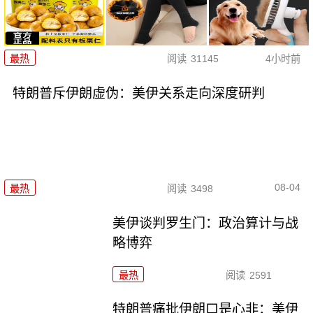
最热
阅读
31145
4小时前
特朗普斥伊朗虚伪：美伊关系走向深度研判
08-04
最热
阅读
3498
美伊谈判罗生门：政治算计与战
略博弈
最热
阅读
2591
特朗普痛批伊朗口是心非：美伊