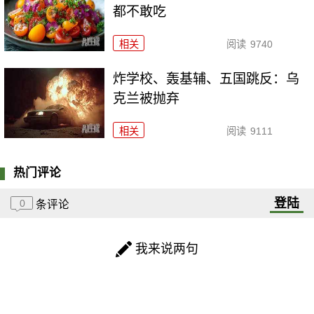
都不敢吃
相关
阅读
9740
炸学校、轰基辅、五国跳反：乌
克兰被抛弃
相关
阅读
9111
热门评论
登陆
0
条评论
我来说两句