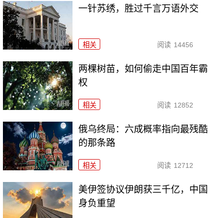
一针苏绣，胜过千言万语外交
相关
阅读
14456
两棵树苗，如何偷走中国百年霸
权
相关
阅读
12852
俄乌终局：六成概率指向最残酷
的那条路
相关
阅读
12712
美伊签协议伊朗获三千亿，中国
身负重望