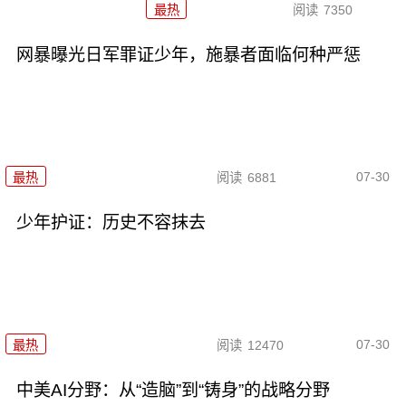
最热
阅读
7350
网暴曝光日军罪证少年，施暴者面临何种严惩
07-30
最热
阅读
6881
少年护证：历史不容抹去
07-30
最热
阅读
12470
中美AI分野：从“造脑”到“铸身”的战略分野