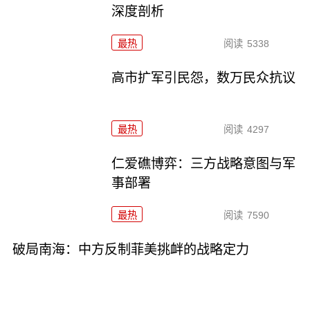
深度剖析
最热
阅读
5338
高市扩军引民怨，数万民众抗议
最热
阅读
4297
仁爱礁博弈：三方战略意图与军
事部署
最热
阅读
7590
破局南海：中方反制菲美挑衅的战略定力