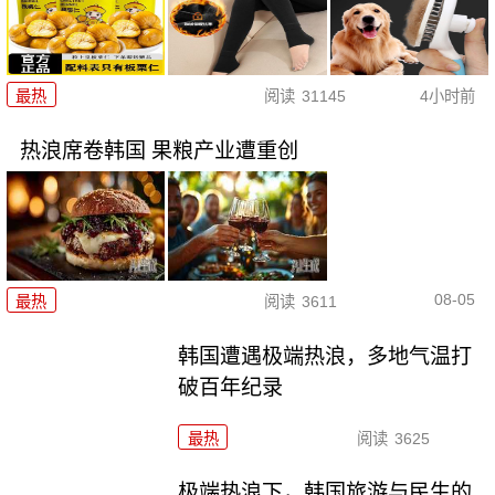
最热
阅读
31145
4小时前
热浪席卷韩国 果粮产业遭重创
08-05
最热
阅读
3611
韩国遭遇极端热浪，多地气温打
破百年纪录
最热
阅读
3625
极端热浪下，韩国旅游与民生的