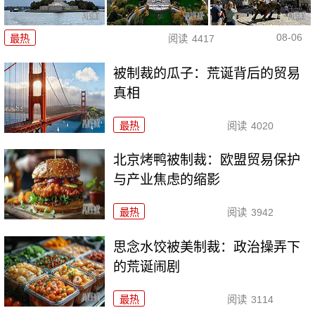
08-06
最热
阅读
4417
被制裁的瓜子：荒诞背后的贸易
真相
最热
阅读
4020
北京烤鸭被制裁：欧盟贸易保护
与产业焦虑的缩影
最热
阅读
3942
思念水饺被美制裁：政治操弄下
的荒诞闹剧
最热
阅读
3114