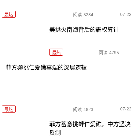
07-22
最热
阅读
5234
美拱火南海背后的霸权算计
最热
阅读
4795
菲方频挑仁爱礁事端的深层逻辑
07-22
最热
阅读
4823
菲方蓄意挑衅仁爱礁，中方坚决
反制