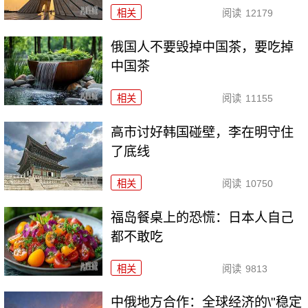
相关
阅读
12179
俄国人不要毁掉中国茶，要吃掉
中国茶
相关
阅读
11155
高市讨好韩国碰壁，李在明守住
了底线
相关
阅读
10750
福岛餐桌上的恐慌：日本人自己
都不敢吃
相关
阅读
9813
中俄地方合作：全球经济的\"稳定