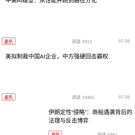
中美AI模型：从性能并跑到路径分化
07-28
最热
阅读
8312
美拟制裁中国AI企业，中方强硬回击霸权
07-28
最热
阅读
10461
伊朗定性“侵略”：商船遇袭背后的
法理与反击博弈
最热
阅读
6861