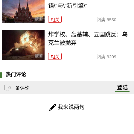
锚\"与\"新引擎\"
相关
阅读
9550
炸学校、轰基辅、五国跳反：乌
克兰被抛弃
相关
阅读
9209
热门评论
登陆
0
条评论
我来说两句