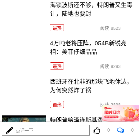
海锁波斯还不够，特朗普又生毒
计，陆地也要封
最热
阅读
8523
4万吨老将压阵，054B新锐亮
相：美菲仔细品品
最热
阅读
8283
西班牙在北非的那块飞地休达，
为何突然炸了锅
最热
阅读
3898
特朗普给泽连斯基泼冷水，“爱国
者”或空头支票
0
0
点评一下