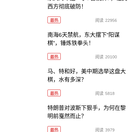
西方彻底破防！
最热
阅读
22956
南海6天禁航，东大摆下“阳谋
棋”，锤炼铁拳头！
最热
阅读
20100
马、特和好，美中期选举这盘大
棋，水有多深？
最热
阅读
5818
特朗普对波斯下狠手，为何在黎
明前戛然而止？
最热
阅读
3979