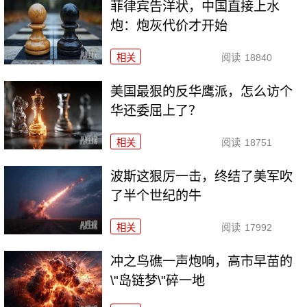
菲律宾告洋状，中国直接上水
炮：炮灰代价才开始
相关
阅读
18840
美国最狠的反华鹰派，怎么访个
华还委屈上了？
相关
阅读
18751
波斯这狠厉一击，终结了美军吹
了半个世纪的牛
相关
阅读
17992
冲之鸟礁一声炮响，高市早苗的
\"岛链梦\"碎一地