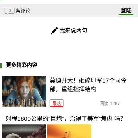
登陆
0
条评论
我来说两句
更多精彩内容
莫迪开大！砸碎印军17个司令
部，重组指挥结构
最热
阅读
1267
射程1800公里的“巨炮”，治得了美军“焦虑”吗？