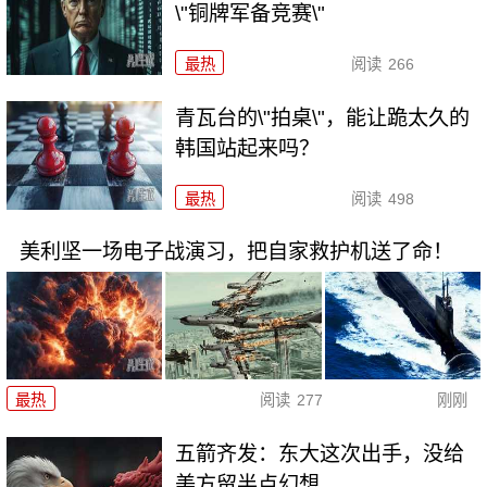
\"铜牌军备竞赛\"
最热
阅读
266
青瓦台的\"拍桌\"，能让跪太久的
韩国站起来吗？
最热
阅读
498
美利坚一场电子战演习，把自家救护机送了命！
最热
阅读
277
刚刚
五箭齐发：东大这次出手，没给
美方留半点幻想