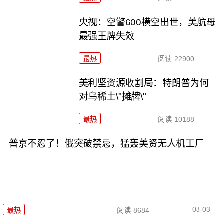
央视：空警600横空出世，美航母
最强王牌失效
最热
阅读
22900
美利坚资源收割局：特朗普为何
对乌稀土\"摊牌\"
最热
阅读
10188
普京不忍了！俄突破禁忌，猛轰美资无人机工厂
08-03
最热
阅读
8684