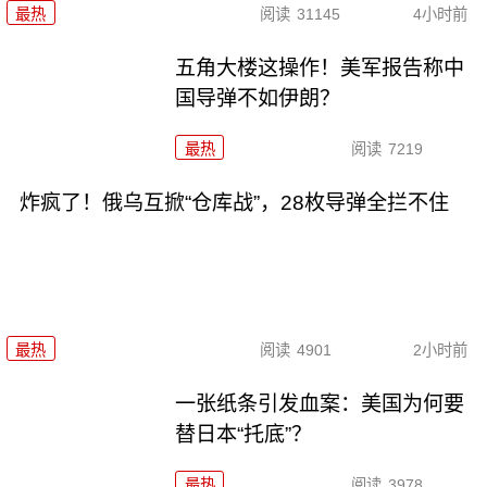
最热
阅读
31145
4小时前
五角大楼这操作！美军报告称中
国导弹不如伊朗？
最热
阅读
7219
炸疯了！俄乌互掀“仓库战”，28枚导弹全拦不住
最热
阅读
4901
2小时前
一张纸条引发血案：美国为何要
替日本“托底”？
最热
阅读
3978