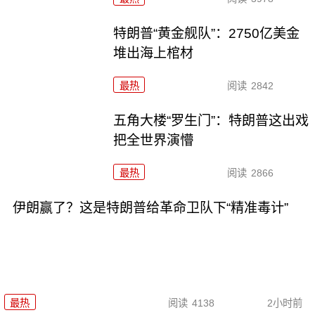
特朗普“黄金舰队”：2750亿美金
堆出海上棺材
最热
阅读
2842
五角大楼“罗生门”：特朗普这出戏
把全世界演懵
最热
阅读
2866
伊朗赢了？这是特朗普给革命卫队下“精准毒计”
最热
阅读
4138
2小时前