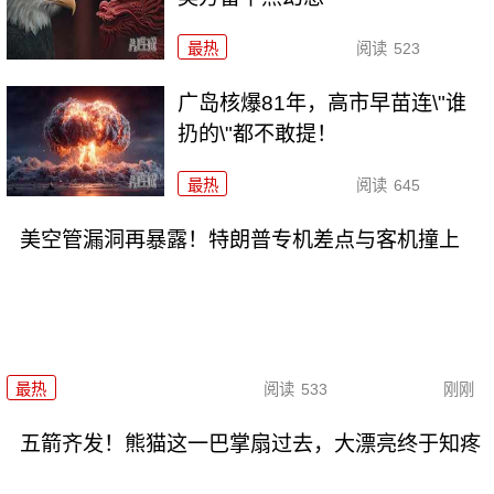
最热
阅读
523
广岛核爆81年，高市早苗连\"谁
扔的\"都不敢提！
最热
阅读
645
美空管漏洞再暴露！特朗普专机差点与客机撞上
最热
阅读
533
刚刚
五箭齐发！熊猫这一巴掌扇过去，大漂亮终于知疼