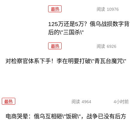
最热
阅读
10976
125万还是5万？俄乌战损数字背
后的\"三国杀\"
最热
阅读
6926
对检察官体系下手！李在明要打破\"青瓦台魔咒\"
最热
阅读
4964
4小时前
电商哭晕：俄乌互相砸\"饭碗\"，战争已没有后方