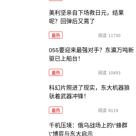
美利坚亲自下场救日元，结果
呢？回弹后又蔫了
最热
阅读
11730
055要迎来最强对手？东瀛万吨新
驱已上船台！
最热
阅读
10493
科幻片照进了现实，东大机器狼
驮着武器冲锋！
最热
阅读
8119
千机压境：俄乌战场上的\"蜂群
\"博弈与东大启示