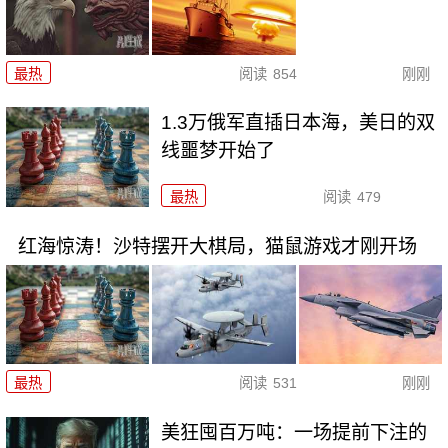
最热
阅读
854
刚刚
1.3万俄军直插日本海，美日的双
线噩梦开始了
最热
阅读
479
红海惊涛！沙特摆开大棋局，猫鼠游戏才刚开场
最热
阅读
531
刚刚
美狂囤百万吨：一场提前下注的