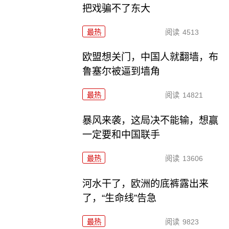
把戏骗不了东大
最热
阅读
4513
欧盟想关门，中国人就翻墙，布
鲁塞尔被逼到墙角
最热
阅读
14821
暴风来袭，这局决不能输，想赢
一定要和中国联手
最热
阅读
13606
河水干了，欧洲的底裤露出来
了，“生命线”告急
最热
阅读
9823