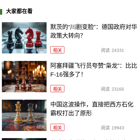
大家都在看
默茨的“川剧变脸”：德国政府对华
政策大转向？
相关
阅读
24331
阿塞拜疆飞行员夸赞“枭龙”：比比
F-16强多了！
相关
阅读
23166
中国这波操作，直接把西方石化
霸权打出了原形
相关
阅读
19943