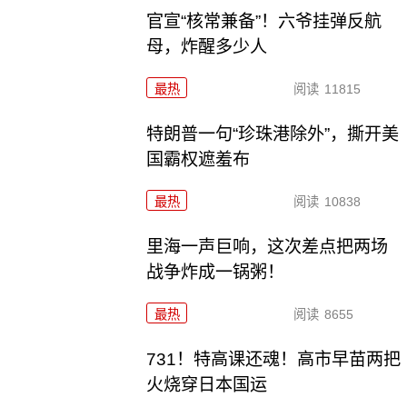
官宣“核常兼备”！六爷挂弹反航
母，炸醒多少人
最热
阅读
11815
特朗普一句“珍珠港除外”，撕开美
国霸权遮羞布
最热
阅读
10838
里海一声巨响，这次差点把两场
战争炸成一锅粥！
最热
阅读
8655
731！特高课还魂！高市早苗两把
火烧穿日本国运