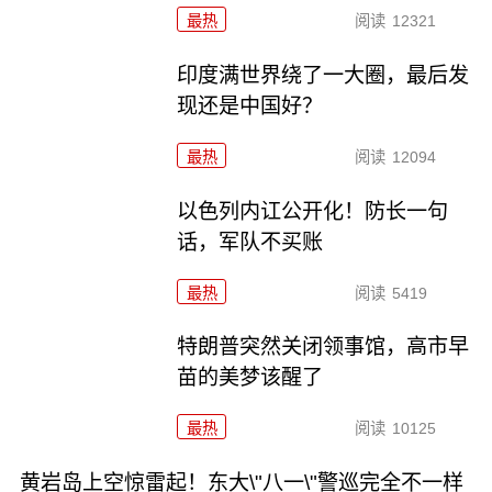
最热
阅读
12321
印度满世界绕了一大圈，最后发
现还是中国好？
最热
阅读
12094
以色列内讧公开化！防长一句
话，军队不买账
最热
阅读
5419
特朗普突然关闭领事馆，高市早
苗的美梦该醒了
最热
阅读
10125
黄岩岛上空惊雷起！东大\"八一\"警巡完全不一样