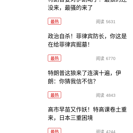
没来，最骚的来了
最热
阅读
5631
政治自杀！菲律宾防长，你这是
在给菲律宾掘墓！
最热
阅读
6770
特朗普这狼来了连演十遍，伊
朗：你猜我信不信？
最热
阅读
4843
高市早苗又作妖！特高课卷土重
来，日本三重困境
最热
阅读
4244