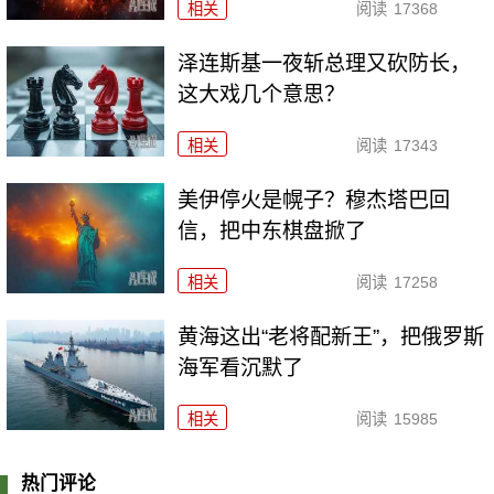
相关
阅读
17368
泽连斯基一夜斩总理又砍防长，
这大戏几个意思？
相关
阅读
17343
美伊停火是幌子？穆杰塔巴回
信，把中东棋盘掀了
相关
阅读
17258
黄海这出“老将配新王”，把俄罗斯
海军看沉默了
相关
阅读
15985
热门评论