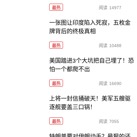
最热
阅读
14977
一张图让印度陷入死寂，五枚金
牌背后的终极真相
最热
阅读
10488
美国踏进3个大坑把自己埋了！恐
怕一个都爬不出
最热
阅读
16690
上将一封信捅破天！美军五艘驱
逐舰要盖三口锅！
最热
阅读
7055
特朗普要对伊朗动手？最狠的还