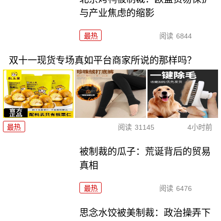
与产业焦虑的缩影
最热
阅读
6844
双十一现货专场真如平台商家所说的那样吗？
最热
阅读
31145
4小时前
被制裁的瓜子：荒诞背后的贸易
真相
最热
阅读
6476
思念水饺被美制裁：政治操弄下