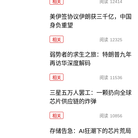
相关
阅读
12414
美伊签协议伊朗获三千亿，中国
身负重望
相关
阅读
12325
弱势者的求生之旅：特朗普九年
再访华深度解码
相关
阅读
11536
三星五万人罢工：一颗扔向全球
芯片供应链的炸弹
相关
阅读
10856
存储告急：AI狂潮下的芯片荒局