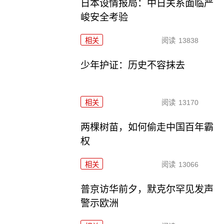
日本设情报局：中日关系面临严
峻安全考验
相关
阅读
13838
少年护证：历史不容抹去
相关
阅读
13170
两棵树苗，如何偷走中国百年霸
权
相关
阅读
13066
普京访华前夕，默克尔罕见发声
警示欧洲