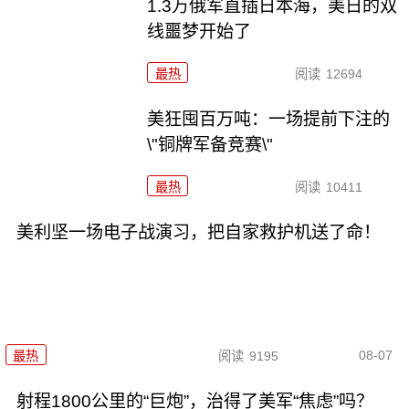
1.3万俄军直插日本海，美日的双
线噩梦开始了
最热
阅读
12694
美狂囤百万吨：一场提前下注的
\"铜牌军备竞赛\"
最热
阅读
10411
美利坚一场电子战演习，把自家救护机送了命！
08-07
最热
阅读
9195
射程1800公里的“巨炮”，治得了美军“焦虑”吗？