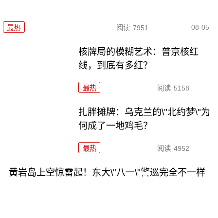
08-05
最热
阅读
7951
核牌局的模糊艺术：普京核红
线，到底有多红？
最热
阅读
5158
扎胖摊牌：乌克兰的\"北约梦\"为
何成了一地鸡毛？
最热
阅读
4952
黄岩岛上空惊雷起！东大\"八一\"警巡完全不一样