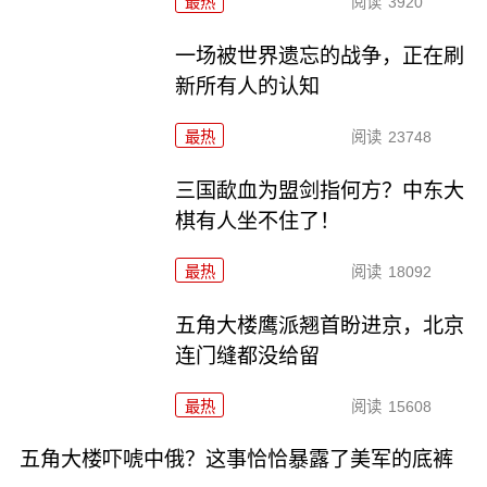
最热
阅读
3920
一场被世界遗忘的战争，正在刷
新所有人的认知
最热
阅读
23748
三国歃血为盟剑指何方？中东大
棋有人坐不住了！
最热
阅读
18092
五角大楼鹰派翘首盼进京，北京
连门缝都没给留
最热
阅读
15608
五角大楼吓唬中俄？这事恰恰暴露了美军的底裤