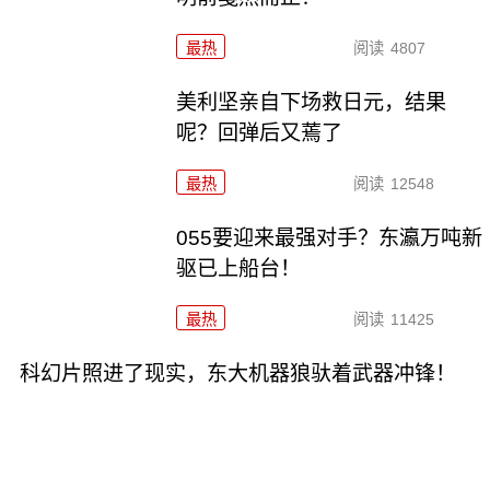
最热
阅读
4807
美利坚亲自下场救日元，结果
呢？回弹后又蔫了
最热
阅读
12548
055要迎来最强对手？东瀛万吨新
驱已上船台！
最热
阅读
11425
科幻片照进了现实，东大机器狼驮着武器冲锋！