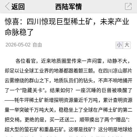
返回
西陆军情
惊喜：四川惊现巨型稀土矿，未来产业
命脉稳了
小
大
2026-05-02
自由
各位看官，近来地质圈里传来一声闷雷，动静不大，
却足以让全球工业界的地基都跟着颤三颤。在四川凉山那片
云雾缭绕的群山之下，地质队员们的钻头，不声不响地捅开
了一个“隐藏关卡”。结果如何？一座沉睡的巨兽被唤醒了
——牦牛坪稀土矿新增探明资源量近千万吨，累计查明资源
量一举突破千万吨大关，稳稳坐上了全球在产稀土矿的第二
把交椅。更绝的是，买一还送二，顺带摸出了两个“赠品”：
超大型的萤石矿和重晶石矿。这哪是找矿？这分明是地球给