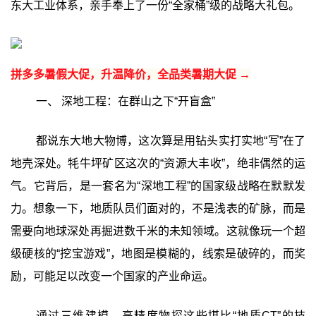
东大工业体系，亲手奉上了一份“全家桶”级的战略大礼包。
拼多多暑假大促，升温降价，全品类暑期大促 →
一、 深地工程：在群山之下“开盲盒”‍
都说东大地大物博，这次算是用钻头实打实地“写”在了
地壳深处。牦牛坪矿区这次的“资源大丰收”，绝非偶然的运
气。它背后，是一套名为“深地工程”的国家级战略在默默发
力。想象一下，地质队员们面对的，不是浅表的矿脉，而是
需要向地球深处再掘进数千米的未知领域。这就像玩一个超
级硬核的“挖宝游戏”，地图是模糊的，线索是破碎的，而奖
励，可能足以改变一个国家的产业命运。
通过三维建模、高精度物探这些堪比“地质CT”的技