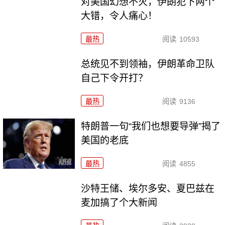
对美国幻想不灭，伊朗犯下两个
大错，令人痛心！
最热
阅读
10593
总统见不到领袖，伊朗革命卫队
自己下令开打？
最热
阅读
9136
特朗普一句“我们也想要导弹”揭了
美国的老底
最热
阅读
4855
沙特王储、埃尔多安、夏巴兹在
麦加搞了个大新闻