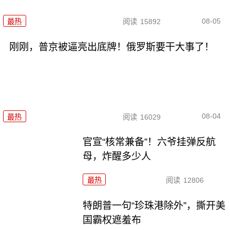
08-05
最热
阅读
15892
刚刚，普京被逼亮出底牌！俄罗斯要干大事了！
08-04
最热
阅读
16029
官宣“核常兼备”！六爷挂弹反航
母，炸醒多少人
最热
阅读
12806
特朗普一句“珍珠港除外”，撕开美
国霸权遮羞布