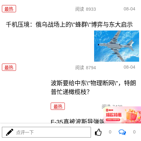
08-04
最热
阅读
8933
千机压境：俄乌战场上的\"蜂群\"博弈与东大启示
08-04
最热
阅读
8794
波斯要给中东\"物理断网\"，特朗
普忙递橄榄枝？
最热
阅读
7438
F-35真被波斯导弹端了！美军这
次到底输在哪
0
0
点评一下