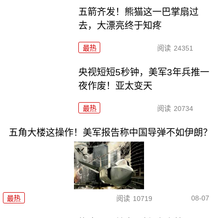
五箭齐发！熊猫这一巴掌扇过
去，大漂亮终于知疼
最热
阅读
24351
央视短短5秒钟，美军3年兵推一
夜作废！亚太变天
最热
阅读
20734
五角大楼这操作！美军报告称中国导弹不如伊朗？
08-07
最热
阅读
10719