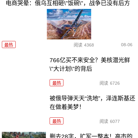
电商哭晕：俄乌互相砸\"饭碗\"，战争已没有后方
08-06
最热
阅读
4368
766亿买不来安全？美核潜光鲜
\"大计划\"的背后
最热
阅读
6726
被俄导弹天天“洗地”，泽连斯基还
在做着美梦！
最热
阅读
6077
删去28字，扩军一整本！高市的