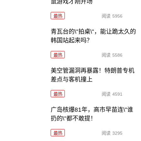
鼠游戏才刚开场
最热
阅读
5956
青瓦台的\"拍桌\"，能让跪太久的
韩国站起来吗？
最热
阅读
5586
美空管漏洞再暴露！特朗普专机
差点与客机撞上
最热
阅读
4591
广岛核爆81年，高市早苗连\"谁
扔的\"都不敢提！
最热
阅读
3295