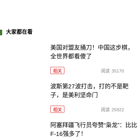
大家都在看
美国对盟友捅刀！中国这步棋，
全世界都看傻了
相关
阅读
35170
波斯第27波打击，打的不是靶
子，是美利坚命门
相关
阅读
25922
阿塞拜疆飞行员夸赞“枭龙”：比比
F-16强多了！