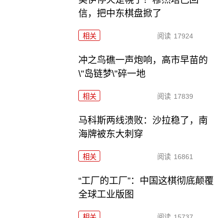
信，把中东棋盘掀了
相关
阅读
17924
冲之鸟礁一声炮响，高市早苗的
\"岛链梦\"碎一地
相关
阅读
17839
马科斯两线溃败：沙拉稳了，南
海牌被东大刺穿
相关
阅读
16861
“工厂的工厂”：中国这棋彻底颠覆
全球工业版图
相关
阅读
15737