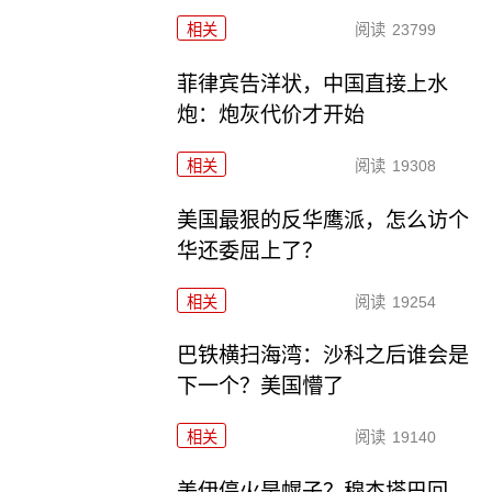
相关
阅读
23799
菲律宾告洋状，中国直接上水
炮：炮灰代价才开始
相关
阅读
19308
美国最狠的反华鹰派，怎么访个
华还委屈上了？
相关
阅读
19254
巴铁横扫海湾：沙科之后谁会是
下一个？美国懵了
相关
阅读
19140
美伊停火是幌子？穆杰塔巴回