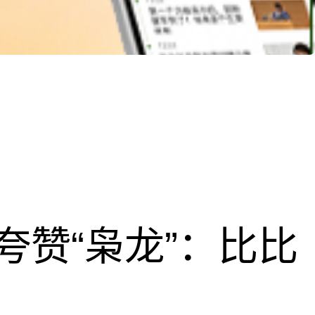
夸赞“枭龙”：比比