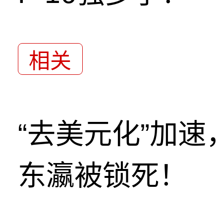
相关
“去美元化”加
东瀛被锁死！