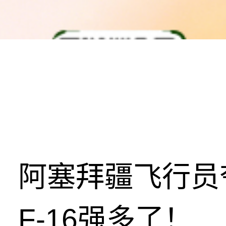
阿塞拜疆飞行员
F-16强多了！