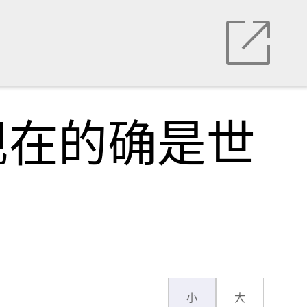
现在的确是世
小
大