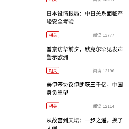
日本设情报局：中日关系面临严
峻安全考验
相关
阅读
12777
普京访华前夕，默克尔罕见发声
警示欧洲
相关
阅读
12196
美伊签协议伊朗获三千亿，中国
身负重望
相关
阅读
12114
从故宫到天坛：一步之遥，换了
人间