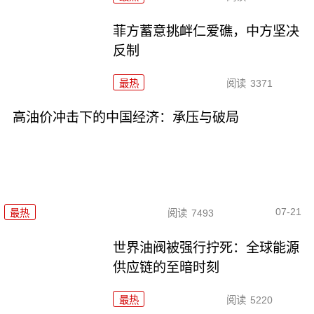
菲方蓄意挑衅仁爱礁，中方坚决
反制
最热
阅读
3371
高油价冲击下的中国经济：承压与破局
07-21
最热
阅读
7493
世界油阀被强行拧死：全球能源
供应链的至暗时刻
最热
阅读
5220