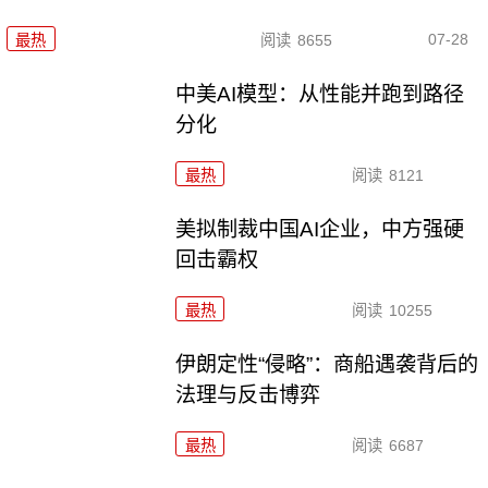
07-28
最热
阅读
8655
中美AI模型：从性能并跑到路径
分化
最热
阅读
8121
美拟制裁中国AI企业，中方强硬
回击霸权
最热
阅读
10255
伊朗定性“侵略”：商船遇袭背后的
法理与反击博弈
最热
阅读
6687