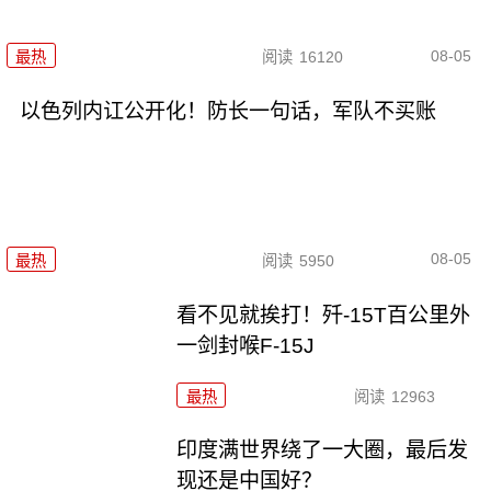
08-05
最热
阅读
16120
以色列内讧公开化！防长一句话，军队不买账
08-05
最热
阅读
5950
看不见就挨打！歼-15T百公里外
一剑封喉F-15J
最热
阅读
12963
印度满世界绕了一大圈，最后发
现还是中国好？