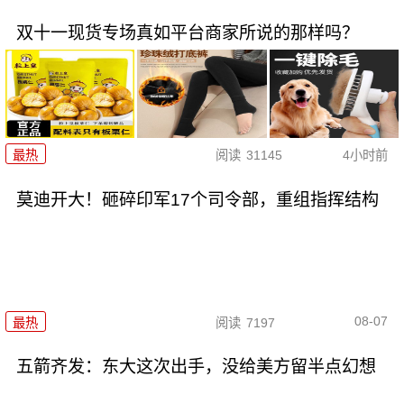
双十一现货专场真如平台商家所说的那样吗？
最热
阅读
31145
4小时前
莫迪开大！砸碎印军17个司令部，重组指挥结构
08-07
最热
阅读
7197
五箭齐发：东大这次出手，没给美方留半点幻想