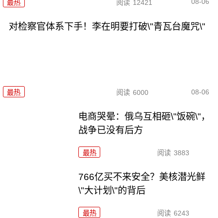
08-06
最热
阅读
12421
对检察官体系下手！李在明要打破\"青瓦台魔咒\"
08-06
最热
阅读
6000
电商哭晕：俄乌互相砸\"饭碗\"，
战争已没有后方
最热
阅读
3883
766亿买不来安全？美核潜光鲜
\"大计划\"的背后
最热
阅读
6243