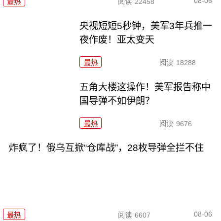
08-06
最热
阅读
22458
央视短短5秒钟，美军3年兵推一
夜作废！亚太变天
最热
阅读
18288
五角大楼这操作！美军报告称中
国导弹不如伊朗？
最热
阅读
9676
炸疯了！俄乌互掀“仓库战”，28枚导弹全拦不住
08-06
最热
阅读
6607