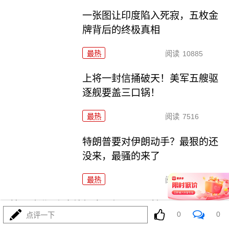
一张图让印度陷入死寂，五枚金
牌背后的终极真相
最热
阅读
10885
上将一封信捅破天！美军五艘驱
逐舰要盖三口锅！
最热
阅读
7516
特朗普要对伊朗动手？最狠的还
没来，最骚的来了
最热
阅读
6091
美国踏进3个大坑把自己埋了！恐怕一个都爬不出
0
0
点评一下