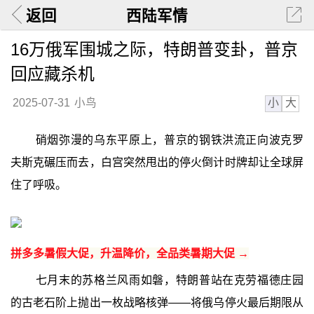
返回
西陆军情
16万俄军围城之际，特朗普变卦，普京
回应藏杀机
小
大
2025-07-31
小鸟
硝烟弥漫的乌东平原上，普京的钢铁洪流正向波克罗
夫斯克碾压而去，白宫突然甩出的停火倒计时牌却让全球屏
住了呼吸。
拼多多暑假大促，升温降价，全品类暑期大促 →
七月末的苏格兰风雨如磐，特朗普站在克劳福德庄园
的古老石阶上抛出一枚战略核弹——将俄乌停火最后期限从