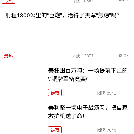
08-07
最热
阅读
10882
射程1800公里的“巨炮”，治得了美军“焦虑”吗？
08-07
最热
阅读
13357
美狂囤百万吨：一场提前下注的
\"铜牌军备竞赛\"
最热
阅读
8941
美利坚一场电子战演习，把自家
救护机送了命！
最热
阅读
7643