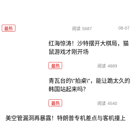
08-07
最热
阅读
5687
红海惊涛！沙特摆开大棋局，猫
鼠游戏才刚开场
最热
阅读
4889
青瓦台的\"拍桌\"，能让跪太久的
韩国站起来吗？
最热
阅读
4540
美空管漏洞再暴露！特朗普专机差点与客机撞上