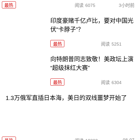
最热
阅读
6075
3小时前
印度豪赌千亿卢比，要对中国光
伏“卡脖子”？
最热
阅读
5251
向特朗普同志致敬！美政坛上演
“超级抹红大赛”
最热
阅读
6304
1.3万俄军直插日本海，美日的双线噩梦开始了