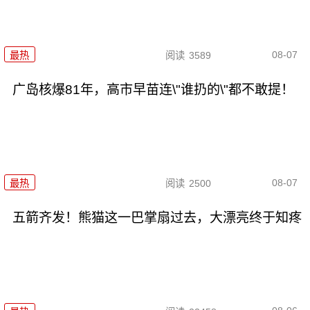
08-07
最热
阅读
3589
广岛核爆81年，高市早苗连\"谁扔的\"都不敢提！
08-07
最热
阅读
2500
五箭齐发！熊猫这一巴掌扇过去，大漂亮终于知疼