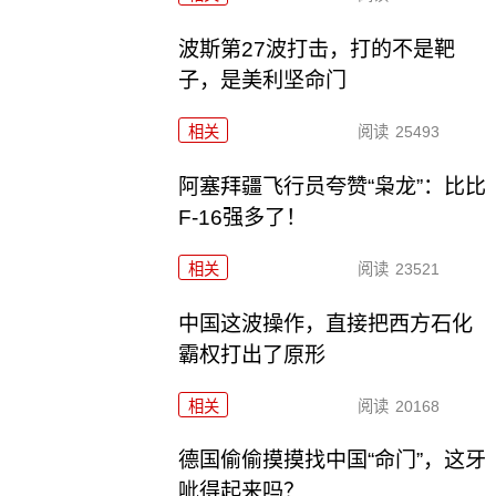
波斯第27波打击，打的不是靶
子，是美利坚命门
相关
阅读
25493
阿塞拜疆飞行员夸赞“枭龙”：比比
F-16强多了！
相关
阅读
23521
中国这波操作，直接把西方石化
霸权打出了原形
相关
阅读
20168
德国偷偷摸摸找中国“命门”，这牙
呲得起来吗？