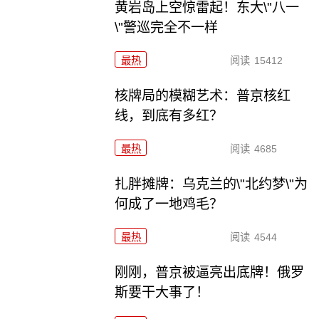
黄岩岛上空惊雷起！东大\"八一
\"警巡完全不一样
最热
阅读
15412
核牌局的模糊艺术：普京核红
线，到底有多红？
最热
阅读
4685
扎胖摊牌：乌克兰的\"北约梦\"为
何成了一地鸡毛？
最热
阅读
4544
刚刚，普京被逼亮出底牌！俄罗
斯要干大事了！