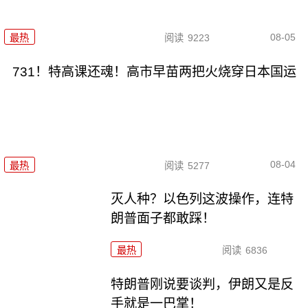
08-05
最热
阅读
9223
731！特高课还魂！高市早苗两把火烧穿日本国运
08-04
最热
阅读
5277
灭人种？以色列这波操作，连特
朗普面子都敢踩！
最热
阅读
6836
特朗普刚说要谈判，伊朗又是反
手就是一巴掌！