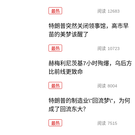
最热
阅读
12683
特朗普突然关闭领事馆，高市早
苗的美梦该醒了
最热
阅读
10723
赫梅利尼茨基7小时殉爆，乌后方
比前线更致命
最热
阅读
8004
特朗普的制造业\"回流梦\"，为何
成了回流东大？
最热
阅读
7515