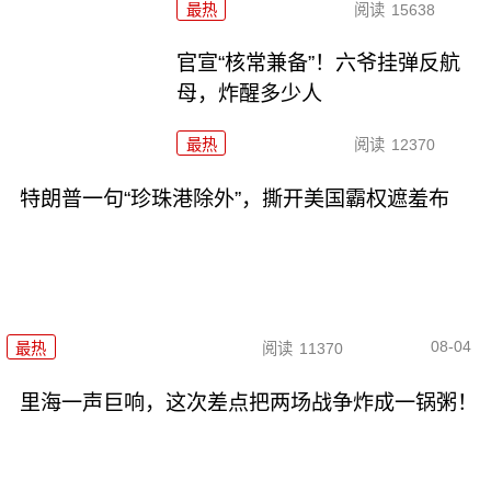
最热
阅读
15638
官宣“核常兼备”！六爷挂弹反航
母，炸醒多少人
最热
阅读
12370
特朗普一句“珍珠港除外”，撕开美国霸权遮羞布
08-04
最热
阅读
11370
里海一声巨响，这次差点把两场战争炸成一锅粥！