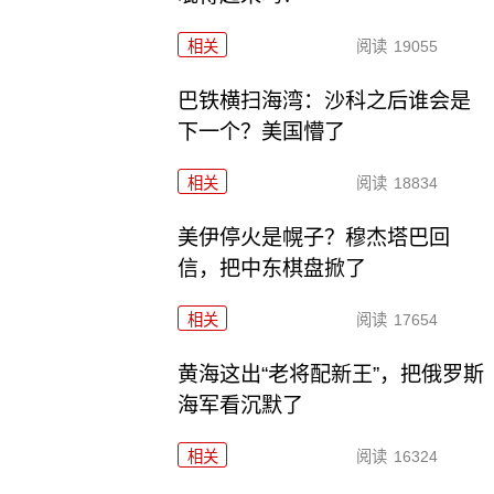
相关
阅读
19055
巴铁横扫海湾：沙科之后谁会是
下一个？美国懵了
相关
阅读
18834
美伊停火是幌子？穆杰塔巴回
信，把中东棋盘掀了
相关
阅读
17654
黄海这出“老将配新王”，把俄罗斯
海军看沉默了
相关
阅读
16324