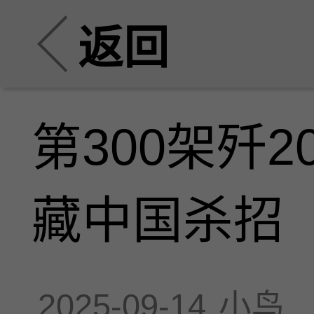
返回
第300架歼
藏中国杀招
2025-09-14
小鸟