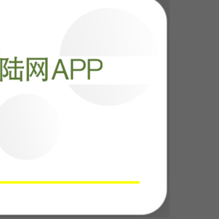
，这仗再打下
裤子
阅读
24631