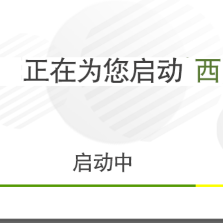
特朗普半夜惊醒
去，美利坚要当
相关