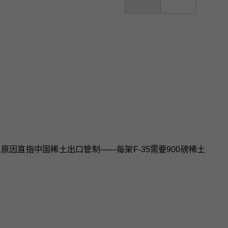
根本原因直指中国稀土出口管制——每架F-35需要900磅稀土