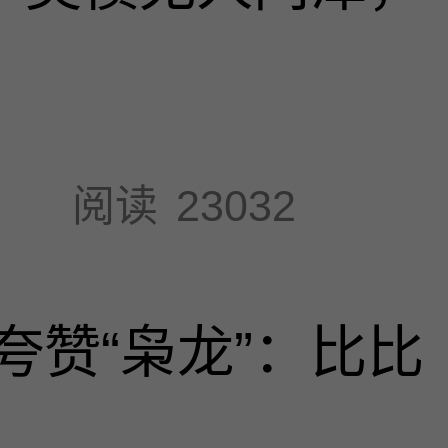
阅读
23032
夸赞“枭龙”：比比