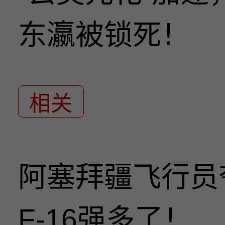
东瀛被锁死！
相关
阿塞拜疆飞行员
F-16强多了！