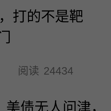
击，打的不是靶
门
阅读
24434
速，美债无人问津，