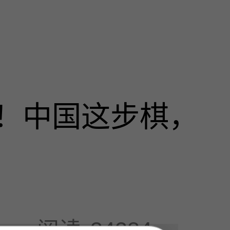
！中国这步棋，
阅读
34284