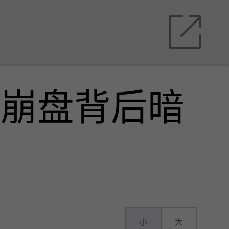
35崩盘背后暗
小
大