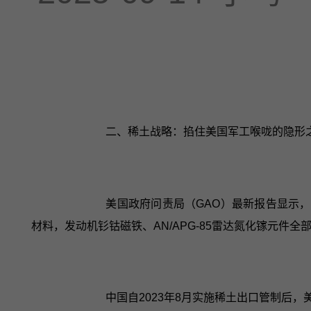
二、稀土战略：掐住美国军工喉咙的隐形
美国政府问责局（GAO）最新报告显示，F-
材料，发动机钐钴磁铁、AN/APG-85雷达氮化镓元件
中国自2023年8月实施稀土出口管制后