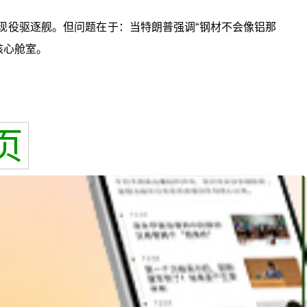
超现役驱逐舰。但问题在于：当特朗普强调“钢材不会像铝那
核心舱室。
页