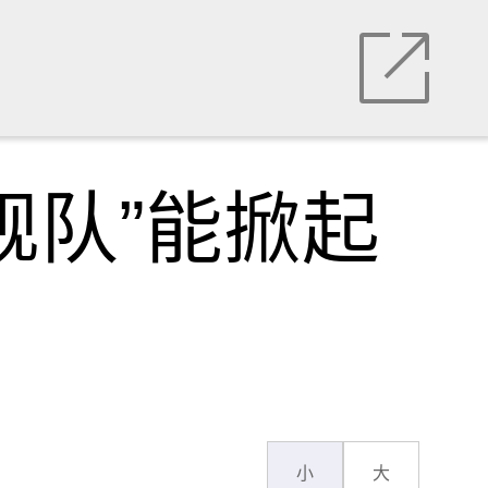
舰队”能掀起
小
大