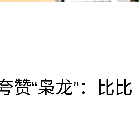
夸赞“枭龙”：比比