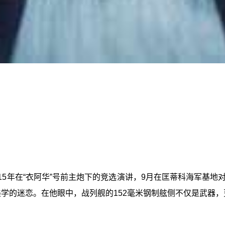
15年在“衣阿华”号前主炮下的竞选演讲，9月在匡蒂科海军基地
美学的迷恋。在他眼中，战列舰的152毫米钢制舷侧不仅是武器