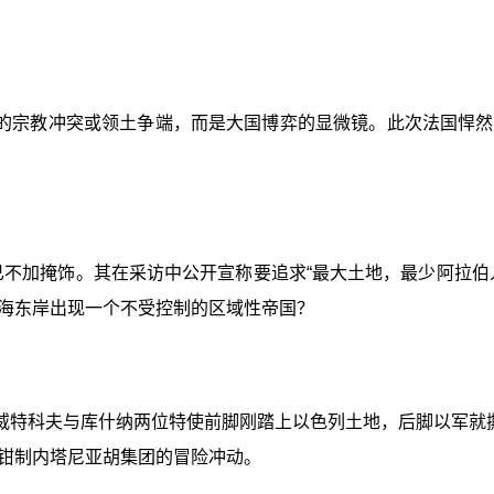
的宗教冲突或领土争端，而是大国博弈的显微镜。此次法国悍然
已不加掩饰。其在采访中公开宣称要追求“最大土地，最少阿拉
海东岸出现一个不受控制的区域性帝国？
威特科夫与库什纳两位特使前脚刚踏上以色列土地，后脚以军就撕
钳制内塔尼亚胡集团的冒险冲动。