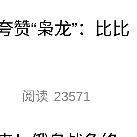
夸赞“枭龙”：比比
阅读
23571