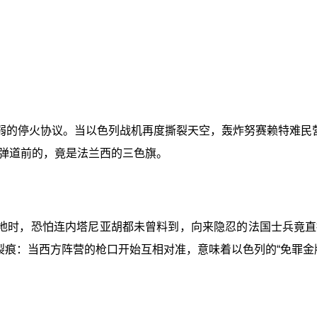
弱的停火协议。当以色列战机再度撕裂天空，轰炸努赛赖特难民营
弹道前的，竟是法兰西的三色旗。
地时，恐怕连内塔尼亚胡都未曾料到，向来隐忍的法国士兵竟直
裂痕：当西方阵营的枪口开始互相对准，意味着以色列的“免罪金