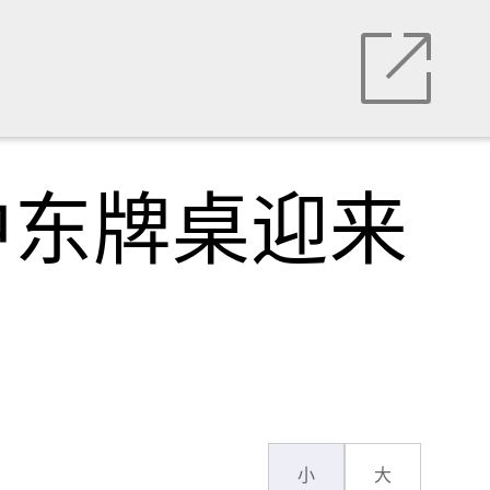
中东牌桌迎来
小
大