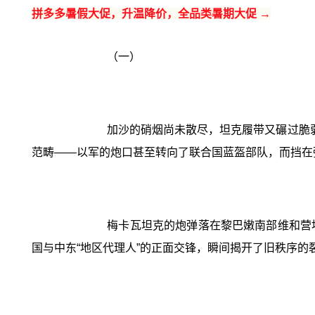
拼多多暑假大促，升温降价，全品类暑期大促 →
（一）
加沙的硝烟尚未散尽，坦克履带又碾过脆
范畴——以军的炮口甚至转向了联合国蓝盔部队，而挡在
梅卡瓦坦克的炮弹落在黎巴嫩南部维和营
国与中东“地区代理人”的正面交锋，瞬间揭开了旧秩序的