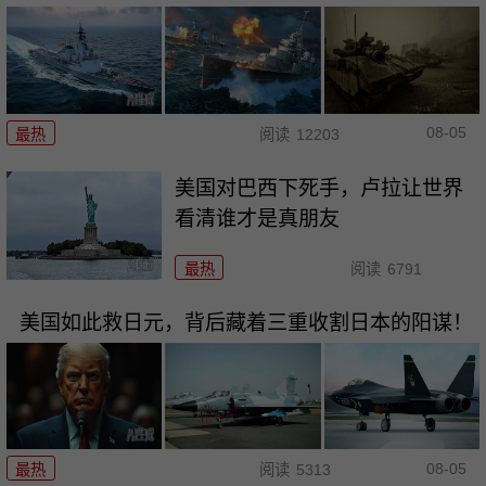
08-05
最热
阅读
12203
美国对巴西下死手，卢拉让世界
看清谁才是真朋友
最热
阅读
6791
美国如此救日元，背后藏着三重收割日本的阳谋！
08-05
最热
阅读
5313