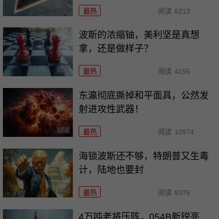
最热
阅读
6213
波斯的浓缩铀，美利坚是真想
拿，还是做样子？
最热
阅读
4155
东瀛彻底撕掉和平面具，公然发
射进攻性武器！
最热
阅读
10974
海锁波斯还不够，特朗普又生毒
计，陆地也要封
最热
阅读
8376
4万吨老将压阵，054B新锐亮