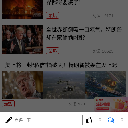
界都得要爆了！
最热
阅读
19171
全世界都倒吸一口凉气，特朗普
却在家偷偷P图？
最热
阅读
10623
美上将一封“私信”捅破天！特朗普被架在火上烤
08-02
最热
阅读
9291
两大命门决定美国退无可退，伊
0
0
点评一下
朗别再幻想了！