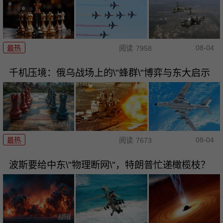
08-04
最热
阅读
7958
千机压境：俄乌战场上的\"蜂群\"博弈与东大启示
08-04
最热
阅读
7673
波斯要给中东\"物理断网\"，特朗普忙递橄榄枝？