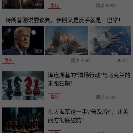
最热
阅读
6081
特朗普刚说要谈判，伊朗又是反手就是一巴掌！
08-04
最热
阅读
4944
泽连斯基的“清场行动”与乌克兰的
末路狂飙！
最热
阅读
3631
东大海军这一手\"普及牌\"，让美
西方彻底破防！