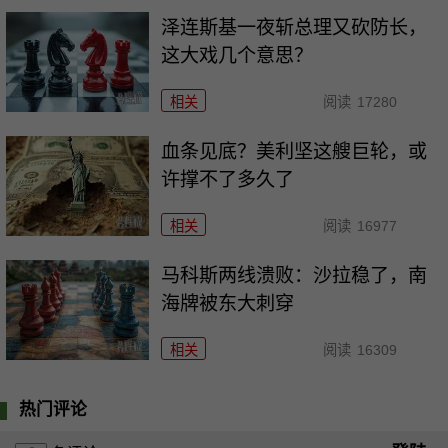
泽连斯基一夜斩总理又砍防长，
这大戏几个意思？
相关
阅读
17280
血条见底？美利坚这艘巨轮，或
许撑不了多久了
相关
阅读
16977
马科斯两线溃败：沙拉稳了，南
海牌被东大刺穿
相关
阅读
16309
热门评论