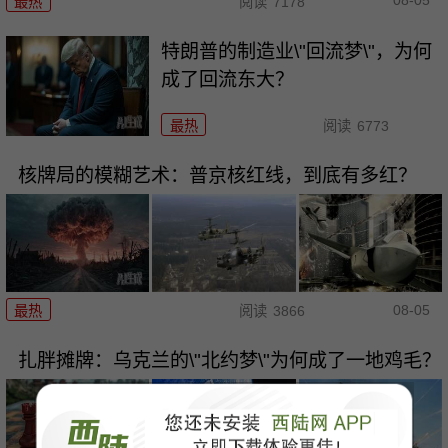
08-05
最热
阅读
7178
特朗普的制造业\"回流梦\"，为何
成了回流东大？
最热
阅读
6773
核牌局的模糊艺术：普京核红线，到底有多红？
08-05
最热
阅读
3866
扎胖摊牌：乌克兰的\"北约梦\"为何成了一地鸡毛？