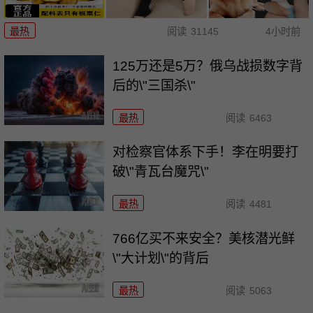
最热
阅读
31145
4小时前
125万还是5万？俄乌战损数字背
后的\"三国杀\"
最热
阅读
6463
对检察官体系下手！李在明要打
破\"青瓦台魔咒\"
最热
阅读
4481
766亿买不来安全？美核潜光鲜
\"大计划\"的背后
最热
阅读
5063