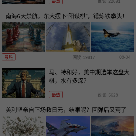
最热
阅读
22691
南海6天禁航，东大摆下“阳谋棋”，锤炼铁拳头！
08-04
最热
阅读
19817
马、特和好，美中期选举这盘大
棋，水有多深？
最热
阅读
5628
美利坚亲自下场救日元，结果呢？回弹后又蔫了