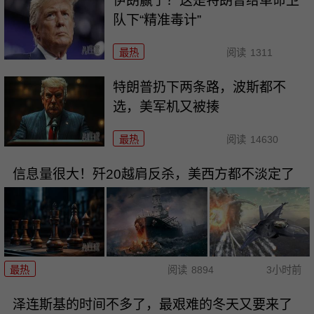
伊朗赢了？这是特朗普给革命卫
队下“精准毒计”
最热
阅读
1311
特朗普扔下两条路，波斯都不
选，美军机又被揍
最热
阅读
14630
信息量很大！歼20越肩反杀，美西方都不淡定了
最热
阅读
8894
3小时前
泽连斯基的时间不多了，最艰难的冬天又要来了