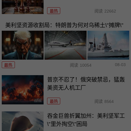
最热
阅读
22662
美利坚资源收割局：特朗普为何对乌稀土\"摊牌\"
08-03
最热
阅读
10054
普京不忍了！俄突破禁忌，猛轰
美资无人机工厂
最热
阅读
8564
吞金巨兽折翼加州：美利坚军工
\"里外掏空\"困局