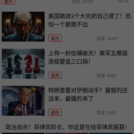
08-03
最热
阅读
10330
美国踏进3个大坑把自己埋了！恐
怕一个都爬不出
最热
阅读
16487
上将一封信捅破天！美军五艘驱
逐舰要盖三口锅！
最热
阅读
6886
特朗普要对伊朗动手？最狠的还
没来，最骚的来了
最热
阅读
5495
政治自杀！菲律宾防长，你这是在给菲律宾掘墓！