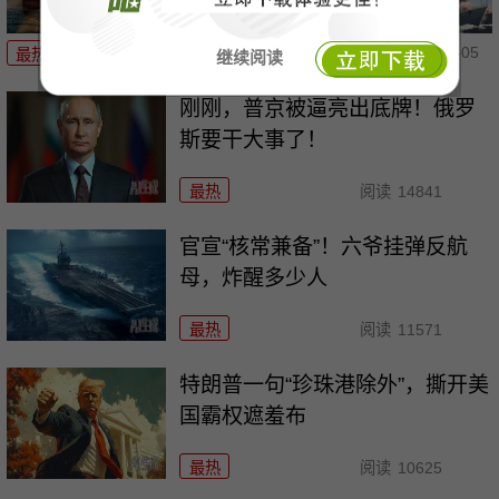
08-05
最热
阅读
3814
继续阅读
刚刚，普京被逼亮出底牌！俄罗
斯要干大事了！
最热
阅读
14841
官宣“核常兼备”！六爷挂弹反航
母，炸醒多少人
最热
阅读
11571
特朗普一句“珍珠港除外”，撕开美
国霸权遮羞布
最热
阅读
10625