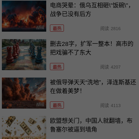
电商哭晕：俄乌互相砸\"饭碗\"，
战争已没有后方
最热
阅读
2816
删去28字，扩军一整本！高市的
把戏骗不了东大
最热
阅读
4207
被俄导弹天天“洗地”，泽连斯基还
在做着美梦！
最热
阅读
4113
欧盟想关门，中国人就翻墙，布
鲁塞尔被逼到墙角