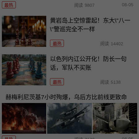
08-05
最热
阅读
9807
黄岩岛上空惊雷起！东大\"八一
\"警巡完全不一样
最热
阅读
14402
以色列内讧公开化！防长一句
话，军队不买账
最热
阅读
5138
赫梅利尼茨基7小时殉爆，乌后方比前线更致命