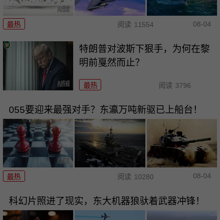
08-04
最热
阅读
11554
特朗普对波斯下狠手，为何在黎
明前戛然而止？
最热
阅读
3796
055要迎来最强对手？东瀛万吨新驱已上船台！
08-04
最热
阅读
10280
科幻片照进了现实，东大机器狼驮着武器冲锋！