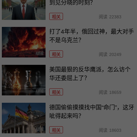
到见分晓的时刻？
相关
阅读
22383
打了4年半，俄回过神，最大对手
不是乌克兰？
相关
阅读
20249
美国最狠的反华鹰派，怎么访个
华还委屈上了？
相关
阅读
18659
德国偷偷摸摸找中国“命门”，这牙
呲得起来吗？
相关
阅读
18603