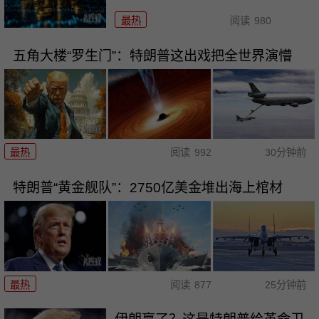
最热
阅读
980
五角大楼“罗生门”：特朗普这出戏把全世界演懵
最热
阅读
992
30分钟前
特朗普“黄金舰队”：2750亿美金堆出海上棺材
最热
阅读
877
25分钟前