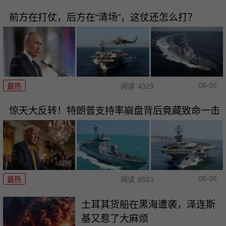
前方在打仗，后方在“清场”，这仗还怎么打？
08-05
最热
阅读
4329
惊天大反转！特朗普支持率崩盘背后竟藏致命一击
08-05
最热
阅读
6553
土耳其货船在黑海遭袭，泽连斯
基又惹了大麻烦