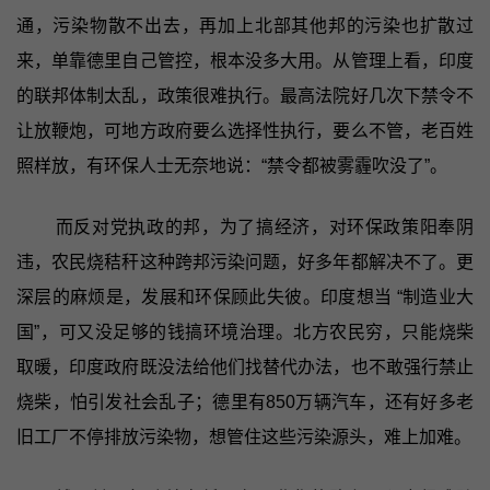
通，污染物散不出去，再加上北部其他邦的污染也扩散过
来，单靠德里自己管控，根本没多大用。从管理上看，印度
的联邦体制太乱，政策很难执行。最高法院好几次下禁令不
让放鞭炮，可地方政府要么选择性执行，要么不管，老百姓
照样放，有环保人士无奈地说：“禁令都被雾霾吹没了”。
而反对党执政的邦，为了搞经济，对环保政策阳奉阴
违，农民烧秸秆这种跨邦污染问题，好多年都解决不了。更
深层的麻烦是，发展和环保顾此失彼。印度想当 “制造业大
国”，可又没足够的钱搞环境治理。北方农民穷，只能烧柴
取暖，印度政府既没法给他们找替代办法，也不敢强行禁止
烧柴，怕引发社会乱子；德里有850万辆汽车，还有好多老
旧工厂不停排放污染物，想管住这些污染源头，难上加难。