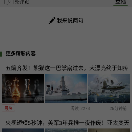
登陆
0
条评论
我来说两句
更多精彩内容
五箭齐发！熊猫这一巴掌扇过去，大漂亮终于知疼
最热
阅读
2278
25分钟前
央视短短5秒钟，美军3年兵推一夜作废！亚太变天