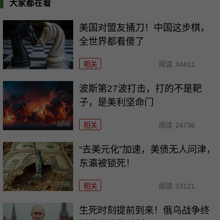
大家都在看
美国对盟友捅刀！中国这步棋，
全世界都看傻了
相关
阅读
34411
波斯第27波打击，打的不是靶
子，是美利坚命门
相关
阅读
24736
“去美元化”加速，美债无人问津，
东瀛被锁死！
相关
阅读
23121
生死时刻提前到来！俄乌战争终