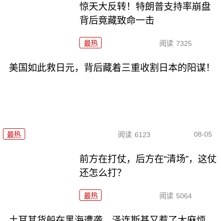
惊天大反转！特朗普支持率崩盘
背后竟藏致命一击
最热
阅读
7325
美国如此救日元，背后藏着三重收割日本的阳谋！
08-05
最热
阅读
6123
前方在打仗，后方在“清场”，这仗
还怎么打？
最热
阅读
5064
土耳其货船在黑海遭袭，泽连斯基又惹了大麻烦