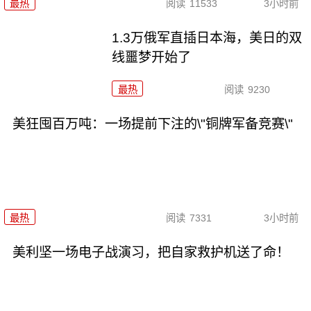
最热
阅读
11533
3小时前
1.3万俄军直插日本海，美日的双
线噩梦开始了
最热
阅读
9230
美狂囤百万吨：一场提前下注的\"铜牌军备竞赛\"
最热
阅读
7331
3小时前
美利坚一场电子战演习，把自家救护机送了命！