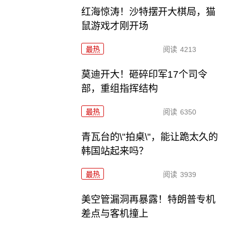
红海惊涛！沙特摆开大棋局，猫
鼠游戏才刚开场
最热
阅读
4213
莫迪开大！砸碎印军17个司令
部，重组指挥结构
最热
阅读
6350
青瓦台的\"拍桌\"，能让跪太久的
韩国站起来吗？
最热
阅读
3939
美空管漏洞再暴露！特朗普专机
差点与客机撞上