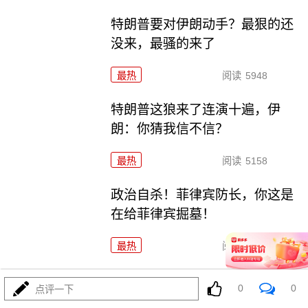
特朗普要对伊朗动手？最狠的还
没来，最骚的来了
最热
阅读
5948
特朗普这狼来了连演十遍，伊
朗：你猜我信不信？
最热
阅读
5158
政治自杀！菲律宾防长，你这是
在给菲律宾掘墓！
最热
阅读
6976
高市早苗又作妖！特高课卷土重
0
0
点评一下
来，日本三重困境