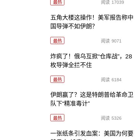
最热
阅读
17039
五角大楼这操作！美军报告称中
国导弹不如伊朗？
最热
阅读
9071
炸疯了！俄乌互掀“仓库战”，28
枚导弹全拦不住
最热
阅读
6184
伊朗赢了？这是特朗普给革命卫
队下“精准毒计”
最热
阅读
5326
一张纸条引发血案：美国为何要