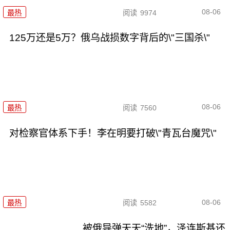
08-06
最热
阅读
9974
125万还是5万？俄乌战损数字背后的\"三国杀\"
08-06
最热
阅读
7560
对检察官体系下手！李在明要打破\"青瓦台魔咒\"
08-06
最热
阅读
5582
被俄导弹天天“洗地”，泽连斯基还