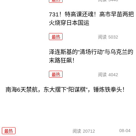
731！特高课还魂！高市早苗两把
火烧穿日本国运
最热
阅读
5032
泽连斯基的“清场行动”与乌克兰的
末路狂飙！
最热
阅读
4042
南海6天禁航，东大摆下“阳谋棋”，锤炼铁拳头！
08-04
最热
阅读
20712