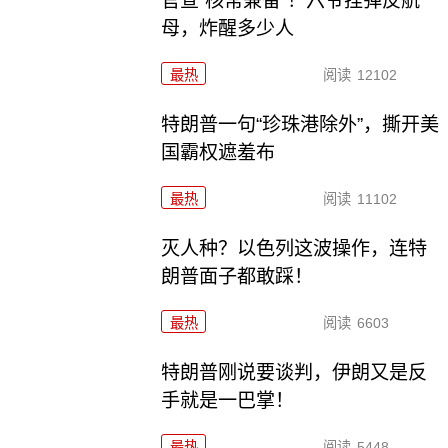
官宣“核常兼备”！六爷挂弹反航
母，炸醒多少人
最热
阅读
12102
特朗普一句“珍珠港除外”，撕开美
国霸权遮羞布
最热
阅读
11102
灭人种？以色列这波操作，连特
朗普面子都敢踩！
最热
阅读
6603
特朗普刚说要谈判，伊朗又是反
手就是一巴掌！
最热
阅读
5448