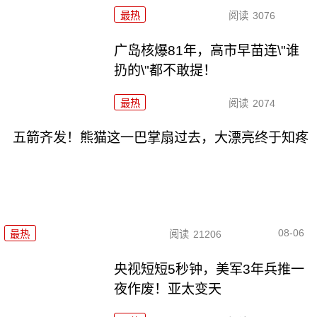
最热
阅读
3076
广岛核爆81年，高市早苗连\"谁
扔的\"都不敢提！
最热
阅读
2074
五箭齐发！熊猫这一巴掌扇过去，大漂亮终于知疼
08-06
最热
阅读
21206
央视短短5秒钟，美军3年兵推一
夜作废！亚太变天