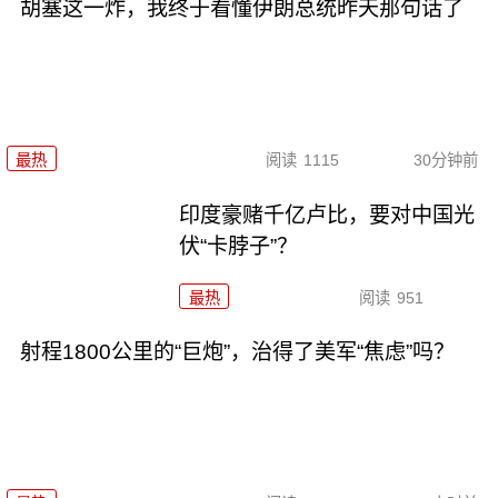
胡塞这一炸，我终于看懂伊朗总统昨天那句话了
最热
阅读
1115
30分钟前
印度豪赌千亿卢比，要对中国光
伏“卡脖子”？
最热
阅读
951
射程1800公里的“巨炮”，治得了美军“焦虑”吗？