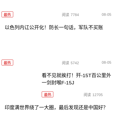
08-05
最热
阅读
7784
以色列内讧公开化！防长一句话，军队不买账
08-05
最热
阅读
5742
看不见就挨打！歼-15T百公里外
一剑封喉F-15J
最热
阅读
12705
印度满世界绕了一大圈，最后发现还是中国好？