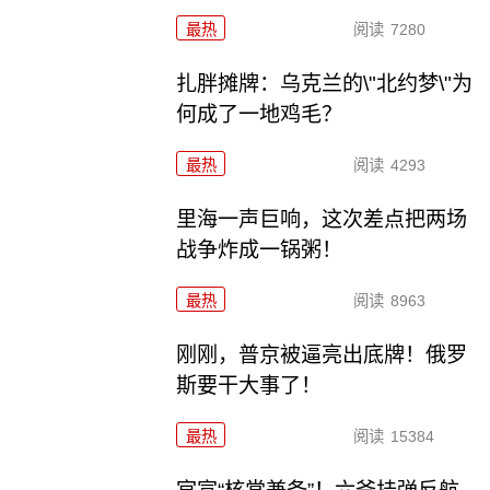
最热
阅读
7280
扎胖摊牌：乌克兰的\"北约梦\"为
何成了一地鸡毛？
最热
阅读
4293
里海一声巨响，这次差点把两场
战争炸成一锅粥！
最热
阅读
8963
刚刚，普京被逼亮出底牌！俄罗
斯要干大事了！
最热
阅读
15384