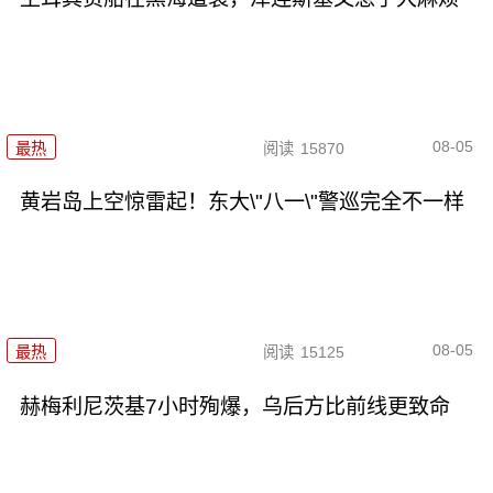
08-05
最热
阅读
15870
黄岩岛上空惊雷起！东大\"八一\"警巡完全不一样
08-05
最热
阅读
15125
赫梅利尼茨基7小时殉爆，乌后方比前线更致命