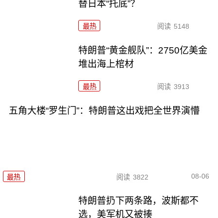
替日本“托底”？
最热
阅读
5148
特朗普“黄金舰队”：2750亿美金
堆出海上棺材
最热
阅读
3913
五角大楼“罗生门”：特朗普这出戏把全世界演懵
08-06
最热
阅读
3822
特朗普扔下两条路，波斯都不
选，美军机又被揍