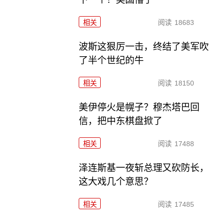
相关
阅读
18683
波斯这狠厉一击，终结了美军吹
了半个世纪的牛
相关
阅读
18150
美伊停火是幌子？穆杰塔巴回
信，把中东棋盘掀了
相关
阅读
17488
泽连斯基一夜斩总理又砍防长，
这大戏几个意思？
相关
阅读
17485