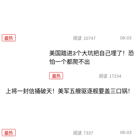
08-03
最热
阅读
10747
美国踏进3个大坑把自己埋了！恐
怕一个都爬不出
最热
阅读
17234
上将一封信捅破天！美军五艘驱逐舰要盖三口锅！
08-03
最热
阅读
7337