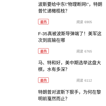
波斯要给中东\"物理断网\"，特朗
普忙递橄榄枝？
最热
阅读
6905
F-35真被波斯导弹端了！美军这
次到底输在哪
最热
阅读
6765
马、特和好，美中期选举这盘大
棋，水有多深？
最热
阅读
6112
特朗普对波斯下狠手，为何在黎
明前戛然而止？