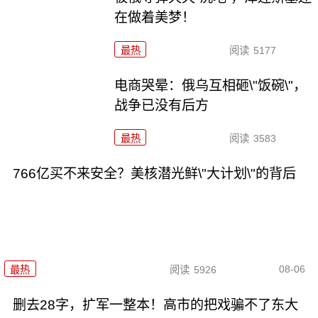
在做着美梦！
最热
阅读
5177
电商哭晕：俄乌互相砸\"饭碗\"，
战争已没有后方
最热
阅读
3583
766亿买不来安全？美核潜光鲜\"大计划\"的背后
08-06
最热
阅读
5926
删去28字，扩军一整本！高市的把戏骗不了东大