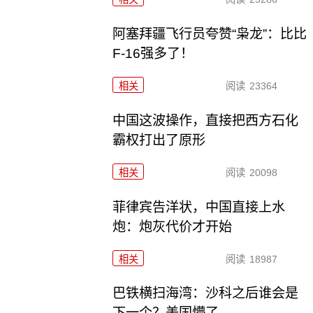
阿塞拜疆飞行员夸赞“枭龙”：比比
F-16强多了！
相关
阅读
23364
中国这波操作，直接把西方石化
霸权打出了原形
相关
阅读
20098
菲律宾告洋状，中国直接上水
炮：炮灰代价才开始
相关
阅读
18987
巴铁横扫海湾：沙科之后谁会是
下一个？美国懵了