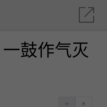
，一鼓作气灭
小
大