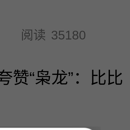
阅读
35180
夸赞“枭龙”：比比