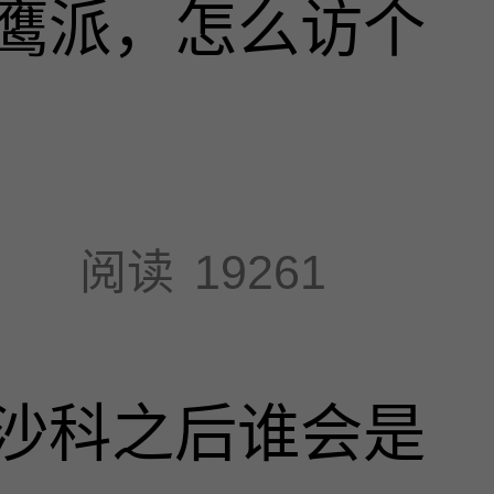
鹰派，怎么访个
阅读
19261
沙科之后谁会是