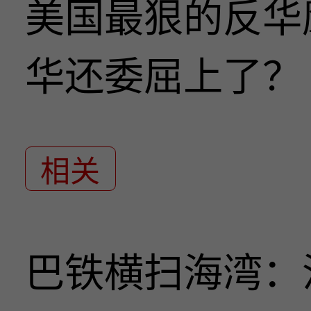
美国最狠的反华
华还委屈上了？
相关
巴铁横扫海湾：