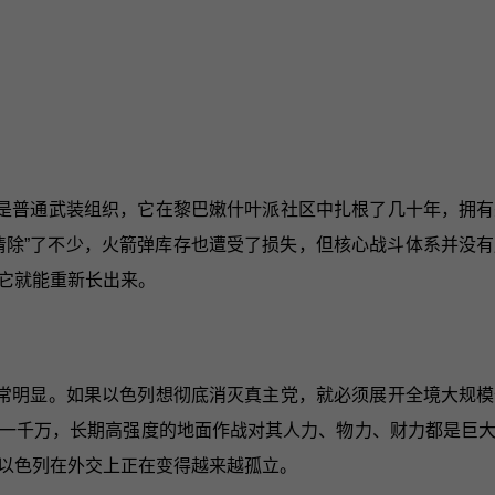
是普通武装组织，它在黎巴嫩什叶派社区中扎根了几十年，拥有
清除”了不少，火箭弹库存也遭受了损失，但核心战斗体系并没
它就能重新长出来。
常明显。如果以色列想彻底消灭真主党，就必须展开全境大规模
一千万，长期高强度的地面作战对其人力、物力、财力都是巨
以色列在外交上正在变得越来越孤立。