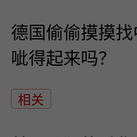
德国偷偷摸摸找
呲得起来吗？
相关