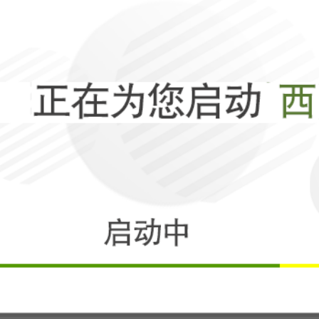
相关
打了4年半，俄
不是乌克兰？
相关