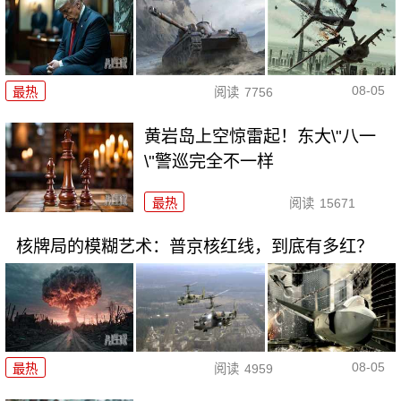
08-05
最热
阅读
7756
黄岩岛上空惊雷起！东大\"八一
\"警巡完全不一样
最热
阅读
15671
核牌局的模糊艺术：普京核红线，到底有多红？
08-05
最热
阅读
4959