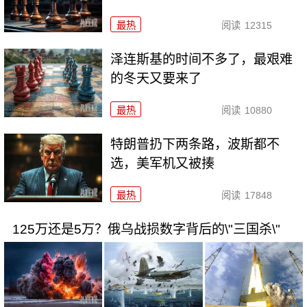
最热
阅读
12315
泽连斯基的时间不多了，最艰难
的冬天又要来了
最热
阅读
10880
特朗普扔下两条路，波斯都不
选，美军机又被揍
最热
阅读
17848
125万还是5万？俄乌战损数字背后的\"三国杀\"