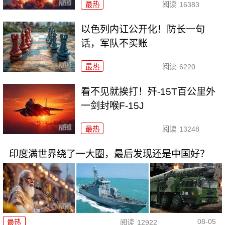
最热
阅读
16383
以色列内讧公开化！防长一句
话，军队不买账
最热
阅读
6220
看不见就挨打！歼-15T百公里外
一剑封喉F-15J
最热
阅读
13248
印度满世界绕了一大圈，最后发现还是中国好？
08-05
最热
阅读
12922