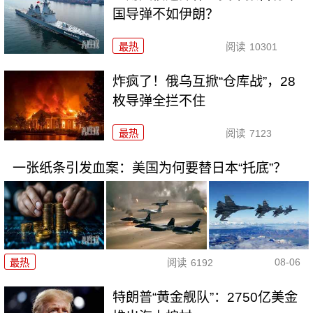
国导弹不如伊朗？
最热
阅读
10301
炸疯了！俄乌互掀“仓库战”，28
枚导弹全拦不住
最热
阅读
7123
一张纸条引发血案：美国为何要替日本“托底”？
08-06
最热
阅读
6192
特朗普“黄金舰队”：2750亿美金