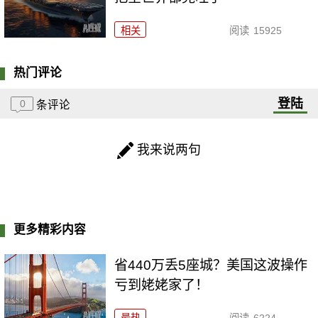
相关
阅读
15925
热门评论
登陆
0
条评论
我来说两句
更多精彩内容
省440万丢5座城？美国这波操作
亏到姥姥家了！
最热
阅读
6224