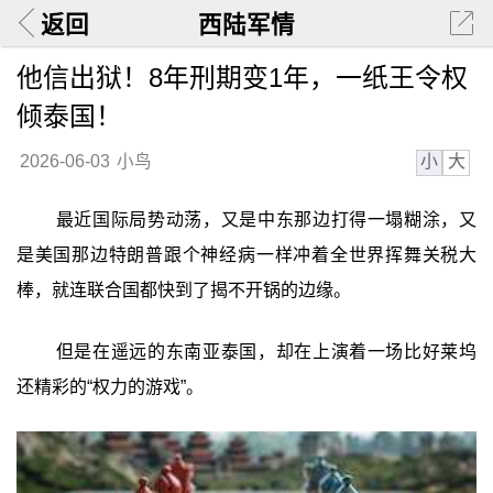
返回
西陆军情
他信出狱！8年刑期变1年，一纸王令权
倾泰国！
小
大
2026-06-03
小鸟
最近国际局势动荡，又是中东那边打得一塌糊涂，又
是美国那边特朗普跟个神经病一样冲着全世界挥舞关税大
棒，就连联合国都快到了揭不开锅的边缘。
但是在遥远的东南亚泰国，却在上演着一场比好莱坞
还精彩的“权力的游戏”。