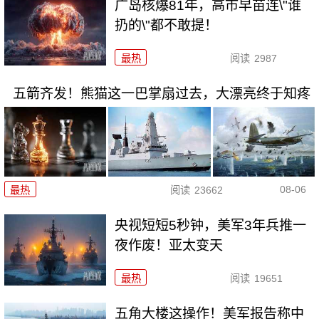
广岛核爆81年，高市早苗连\"谁
扔的\"都不敢提！
最热
阅读
2987
五箭齐发！熊猫这一巴掌扇过去，大漂亮终于知疼
08-06
最热
阅读
23662
央视短短5秒钟，美军3年兵推一
夜作废！亚太变天
最热
阅读
19651
五角大楼这操作！美军报告称中