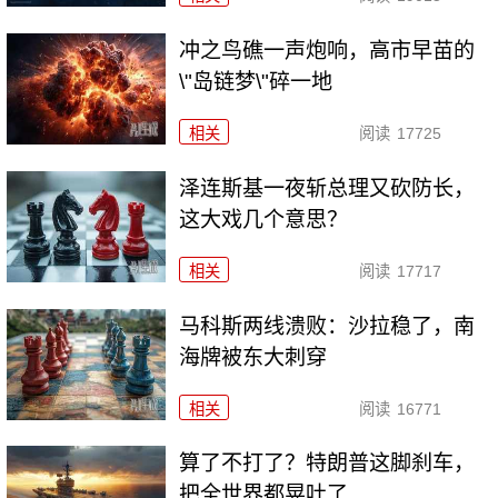
冲之鸟礁一声炮响，高市早苗的
\"岛链梦\"碎一地
相关
阅读
17725
泽连斯基一夜斩总理又砍防长，
这大戏几个意思？
相关
阅读
17717
马科斯两线溃败：沙拉稳了，南
海牌被东大刺穿
相关
阅读
16771
算了不打了？特朗普这脚刹车，
把全世界都晃吐了