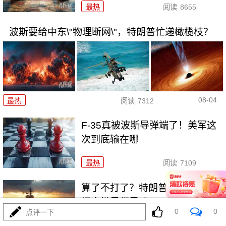
最热
阅读
8655
波斯要给中东\"物理断网\"，特朗普忙递橄榄枝？
08-04
最热
阅读
7312
F-35真被波斯导弹端了！美军这
次到底输在哪
最热
阅读
7109
算了不打了？特朗普这脚刹车，
把全世界都晃吐了
0
0
点评一下
最热
阅读
15925