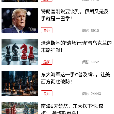
特朗普刚说要谈判，伊朗又是反
手就是一巴掌！
最热
阅读
5910
泽连斯基的“清场行动”与乌克兰的
末路狂飙！
最热
阅读
4452
东大海军这一手\"普及牌\"，让美
西方彻底破防！
最热
阅读
24443
南海6天禁航，东大摆下“阳谋
棋”，锤炼铁拳头！