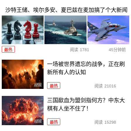
沙特王储、埃尔多安、夏巴兹在麦加搞了个大新闻
最热
阅读
1781
45分钟前
一场被世界遗忘的战争，正在刷
新所有人的认知
最热
阅读
21016
三国歃血为盟剑指何方？中东大
棋有人坐不住了！
最热
阅读
15298