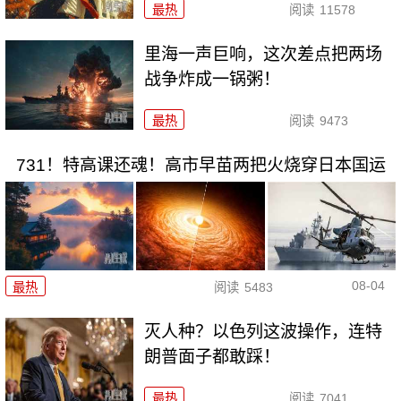
最热
阅读
11578
里海一声巨响，这次差点把两场
战争炸成一锅粥！
最热
阅读
9473
731！特高课还魂！高市早苗两把火烧穿日本国运
08-04
最热
阅读
5483
灭人种？以色列这波操作，连特
朗普面子都敢踩！
最热
阅读
7041