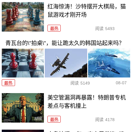
红海惊涛！沙特摆开大棋局，猫
鼠游戏才刚开场
最热
阅读
5493
青瓦台的\"拍桌\"，能让跪太久的韩国站起来吗？
08-07
最热
阅读
5149
美空管漏洞再暴露！特朗普专机
差点与客机撞上
最热
阅读
4178