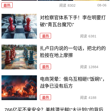
08-06
最热
阅读
8302
对检察官体系下手！李在明要打
破\"青瓦台魔咒\"
最热
阅读
6381
扎卢日内说的一句话，把北约的
脸按在地上摩擦
最热
阅读
12884
电商哭晕：俄乌互相砸\"饭碗\"，
战争已没有后方
最热
阅读
4188
766亿买不来安全？美核潜光鲜\"大计划\"的背后