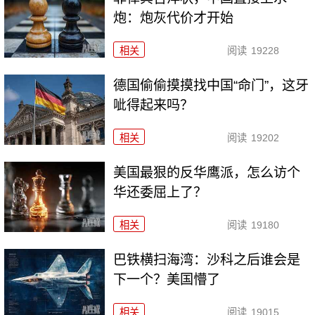
炮：炮灰代价才开始
相关
阅读
19228
德国偷偷摸摸找中国“命门”，这牙
呲得起来吗？
相关
阅读
19202
美国最狠的反华鹰派，怎么访个
华还委屈上了？
相关
阅读
19180
巴铁横扫海湾：沙科之后谁会是
下一个？美国懵了
相关
阅读
19015