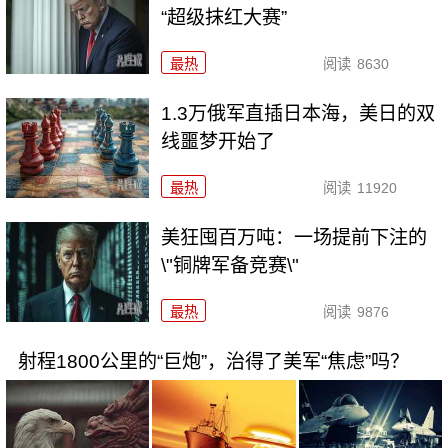
“超级抹红大赛”
最热
阅读
8630
1.3万俄军直插日本海，美日的双
线噩梦开始了
最热
阅读
11920
美狂囤百万吨：一场提前下注的
\"铜牌军备竞赛\"
最热
阅读
9876
射程1800公里的“巨炮”，治得了美军“焦虑”吗？