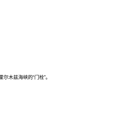
尔木兹海峡的“门栓”。
。