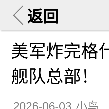
返回
美军炸完格
舰队总部！
2026-06-03
小鸟