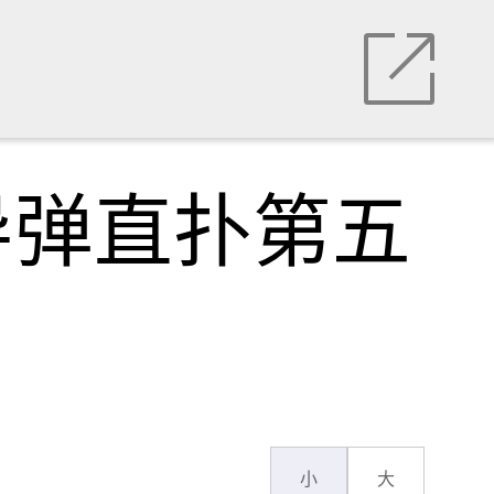
导弹直扑第五
小
大