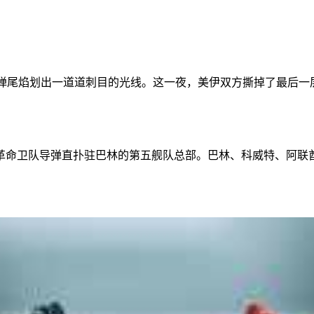
导弹尾焰划出一道道刺目的光线。这一夜，美伊双方撕掉了最后一
革命卫队导弹直扑驻巴林的第五舰队总部。巴林、科威特、阿联