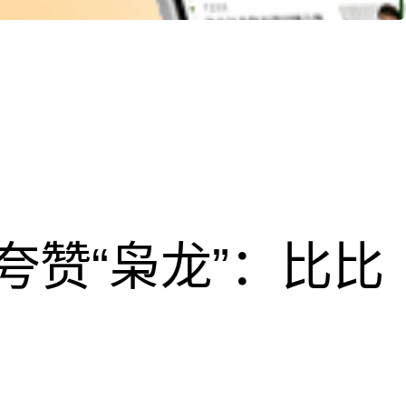
夸赞“枭龙”：比比