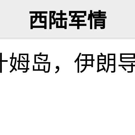
西陆军情
什姆岛，伊朗