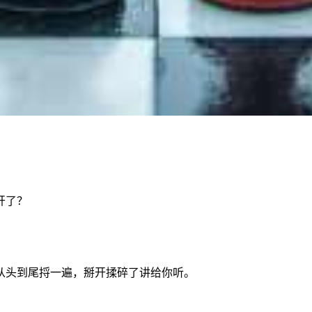
开了？
从头到尾捋一遍，掰开揉碎了讲给你听。