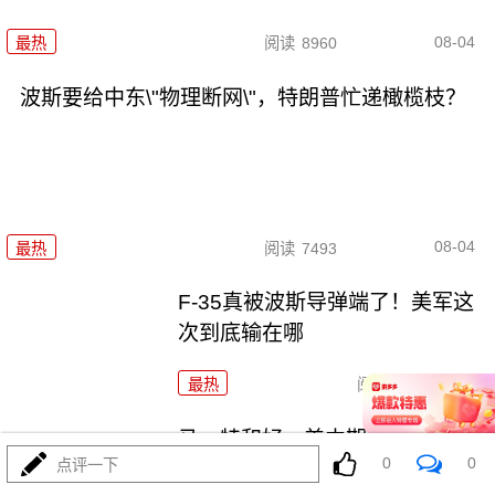
08-04
最热
阅读
8960
波斯要给中东\"物理断网\"，特朗普忙递橄榄枝？
08-04
最热
阅读
7493
F-35真被波斯导弹端了！美军这
次到底输在哪
最热
阅读
7246
马、特和好，美中期选举这盘大
0
0
点评一下
棋，水有多深？