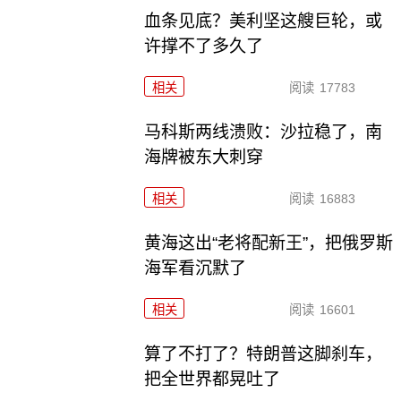
血条见底？美利坚这艘巨轮，或
许撑不了多久了
相关
阅读
17783
马科斯两线溃败：沙拉稳了，南
海牌被东大刺穿
相关
阅读
16883
黄海这出“老将配新王”，把俄罗斯
海军看沉默了
相关
阅读
16601
算了不打了？特朗普这脚刹车，
把全世界都晃吐了