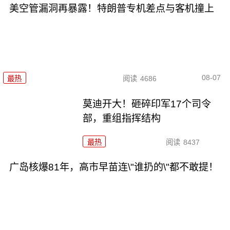
美空管漏洞再暴露！特朗普专机差点与客机撞上
08-07
最热
阅读
4686
莫迪开大！砸碎印军17个司令
部，重组指挥结构
最热
阅读
8437
广岛核爆81年，高市早苗连\"谁扔的\"都不敢提！