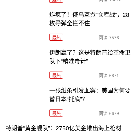
炸疯了！俄乌互掀“仓库战”，28
枚导弹全拦不住
最热
阅读
7576
伊朗赢了？这是特朗普给革命卫
队下“精准毒计”
最热
阅读
6871
一张纸条引发血案：美国为何要
替日本“托底”？
最热
阅读
6679
特朗普“黄金舰队”：2750亿美金堆出海上棺材