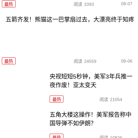
08-07
最热
阅读
3393
五箭齐发！熊猫这一巴掌扇过去，大漂亮终于知疼
08-06
最热
阅读
24559
央视短短5秒钟，美军3年兵推一
夜作废！亚太变天
最热
阅读
21054
五角大楼这操作！美军报告称中
国导弹不如伊朗？
最热
阅读
10826