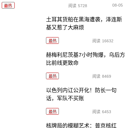
08-05
最热
阅读
5728
土耳其货船在黑海遭袭，泽连斯
基又惹了大麻烦
最热
阅读
16632
赫梅利尼茨基7小时殉爆，乌后方
比前线更致命
最热
阅读
8469
以色列内讧公开化！防长一句
话，军队不买账
最热
阅读
6453
核牌局的模糊艺术：普京核红