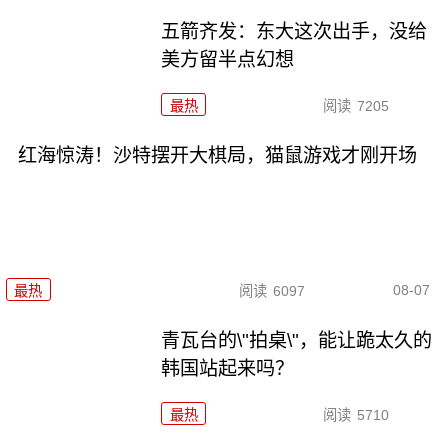
五箭齐发：东大这次出手，没给
美方留半点幻想
最热
阅读
7205
红海惊涛！沙特摆开大棋局，猫鼠游戏才刚开场
08-07
最热
阅读
6097
青瓦台的\"拍桌\"，能让跪太久的
韩国站起来吗？
最热
阅读
5710