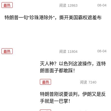
08-04
最热
阅读
12863
特朗普一句“珍珠港除外”，撕开美国霸权遮羞布
08-04
最热
阅读
11804
灭人种？以色列这波操作，连特
朗普面子都敢踩！
最热
阅读
7240
特朗普刚说要谈判，伊朗又是反
手就是一巴掌！