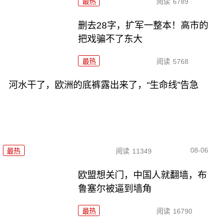
最热
阅读
6789
删去28字，扩军一整本！高市的
把戏骗不了东大
最热
阅读
5768
河水干了，欧洲的底裤露出来了，“生命线”告急
08-06
最热
阅读
11349
欧盟想关门，中国人就翻墙，布
鲁塞尔被逼到墙角
最热
阅读
16790