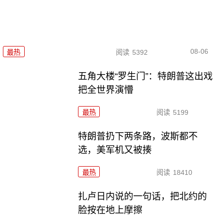
08-06
最热
阅读
5392
五角大楼“罗生门”：特朗普这出戏
把全世界演懵
最热
阅读
5199
特朗普扔下两条路，波斯都不
选，美军机又被揍
最热
阅读
18410
扎卢日内说的一句话，把北约的
脸按在地上摩擦