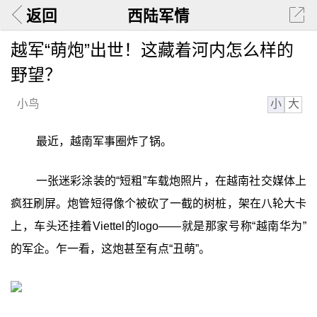
返回
西陆军情
越军“萌炮”出世！这藏着河内怎么样的
野望？
小
大
小鸟
最近，越南军事圈炸了锅。
一张迷彩涂装的“短粗”车载炮照片，在越南社交媒体上
疯狂刷屏。炮管短得像个被砍了一截的树桩，架在八轮大卡
上，车头还挂着Viettel的logo——就是那家号称“越南华为”
的军企。乍一看，这炮甚至有点“丑萌”。