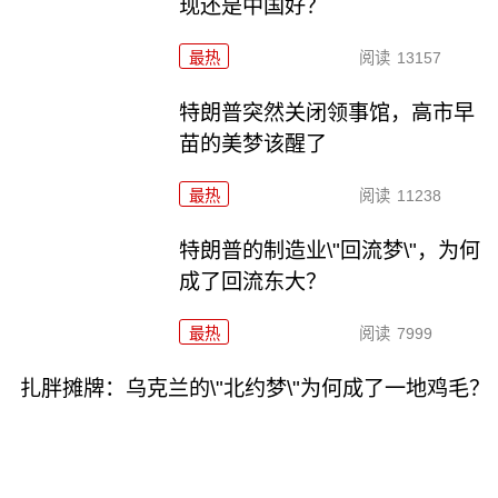
现还是中国好？
最热
阅读
13157
特朗普突然关闭领事馆，高市早
苗的美梦该醒了
最热
阅读
11238
特朗普的制造业\"回流梦\"，为何
成了回流东大？
最热
阅读
7999
扎胖摊牌：乌克兰的\"北约梦\"为何成了一地鸡毛？