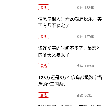
最热
阅读
13245
信息量很大！歼20越肩反杀，美
西方都不淡定了
最热
阅读
12765
泽连斯基的时间不多了，最艰难
的冬天又要来了
最热
阅读
11253
125万还是5万？俄乌战损数字背
后的\"三国杀\"
最热
阅读
8631