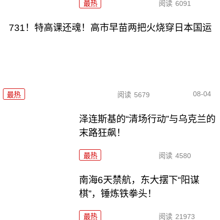
最热
阅读
6091
731！特高课还魂！高市早苗两把火烧穿日本国运
08-04
最热
阅读
5679
泽连斯基的“清场行动”与乌克兰的
末路狂飙！
最热
阅读
4580
南海6天禁航，东大摆下“阳谋
棋”，锤炼铁拳头！
最热
阅读
21973