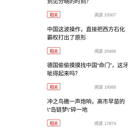
到见分晓的时刻？
相关
阅读
23307
中国这波操作，直接把西方石化
霸权打出了原形
相关
阅读
20466
德国偷偷摸摸找中国“命门”，这牙
呲得起来吗？
相关
阅读
19360
冲之鸟礁一声炮响，高市早苗的
\"岛链梦\"碎一地
相关
阅读
17874