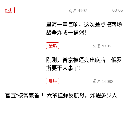
08-05
最热
阅读
4997
里海一声巨响，这次差点把两场
战争炸成一锅粥！
最热
阅读
9705
刚刚，普京被逼亮出底牌！俄罗
斯要干大事了！
最热
阅读
16092
官宣“核常兼备”！六爷挂弹反航母，炸醒多少人