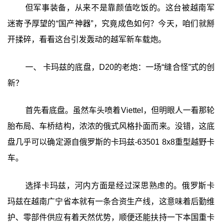
但军事装备，从来不是靠颜值吃饭的。这台被越南军
迷寄予厚望的“国产神器”，究竟成色如何？今天，咱们就掰
开揉碎，看看这台引发轰动的越军新车载炮。
一、 卡玛兹的底盘，D20的老炮：一场“缝合怪”式的创
新？
首先看底盘。虽然车头喷着Viettel，但明眼人一看那轮
胎布局、车桥结构，浓浓的俄式风格扑面而来。没错，这底
盘几乎可以确定源自俄罗斯的卡玛兹-63501 8x8重型越野卡
车。
选择卡玛兹，河内方面是经过深思熟虑的。俄罗斯卡
玛兹在越南广宁省本就有一条合资生产线，这意味着后勤维
护、零部件供应有着天然优势，顺便还能扶持一下本国重卡