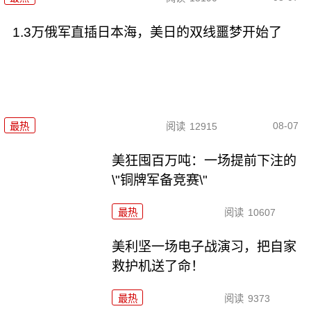
1.3万俄军直插日本海，美日的双线噩梦开始了
08-07
最热
阅读
12915
美狂囤百万吨：一场提前下注的
\"铜牌军备竞赛\"
最热
阅读
10607
美利坚一场电子战演习，把自家
救护机送了命！
最热
阅读
9373