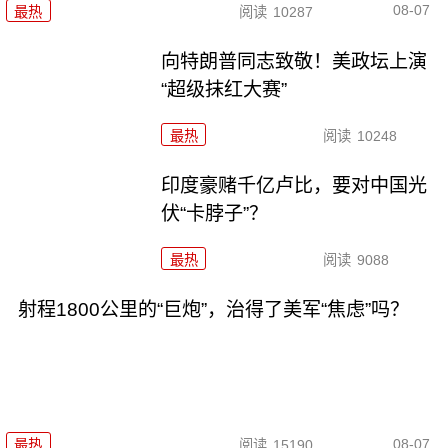
08-07
最热
阅读
10287
向特朗普同志致敬！美政坛上演
“超级抹红大赛”
最热
阅读
10248
印度豪赌千亿卢比，要对中国光
伏“卡脖子”？
最热
阅读
9088
射程1800公里的“巨炮”，治得了美军“焦虑”吗？
08-07
最热
阅读
15190