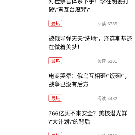
对检察官体系下手！李在明要打
破\"青瓦台魔咒\"
最热
阅读
6735
被俄导弹天天“洗地”，泽连斯基还
在做着美梦！
最热
阅读
6181
电商哭晕：俄乌互相砸\"饭碗\"，
战争已没有后方
最热
阅读
4432
766亿买不来安全？美核潜光鲜
\"大计划\"的背后