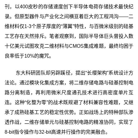
刊，以400皮秒的存储速度创下半导体电荷存储技术最快纪
录。但原型器件与产业化之间横亘着巨大的工程鸿沟——二
维材料仅1-3个原子厚度的“薄翼”特性，与百微米级别的硅基
工艺存在天然排斥。笔者观察到，国际半导体巨头曾投入数
十亿美元试图攻克二维材料与CMOS集成难题，最终均困于
良率低于10%的魔咒。
东大科研团队却另辟蹊径，提出“长缨架构”系统设计方
法论。通过模块化集成方案，将二维存储电路与硅基控制电
路分离制造，再利用微米尺度通孔技术进行高密度单片互
连。这种“化整为零”的战术既规避了材料兼容性难题，又继
承了成熟硅基工艺的稳定性优势。正如战场上的特种部队渗
透作战，二维存储单元与硅基控制电路的精准协同，实现了
8-bit指令操作与32-bit高速并行操作的完美融合。