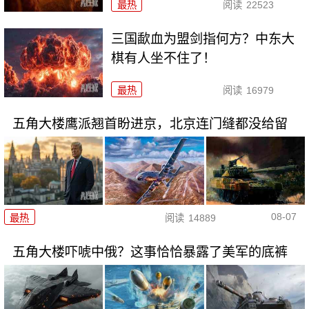
最热
阅读
22523
三国歃血为盟剑指何方？中东大
棋有人坐不住了！
最热
阅读
16979
五角大楼鹰派翘首盼进京，北京连门缝都没给留
08-07
最热
阅读
14889
五角大楼吓唬中俄？这事恰恰暴露了美军的底裤