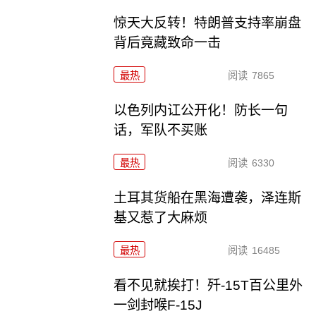
惊天大反转！特朗普支持率崩盘
背后竟藏致命一击
最热
阅读
7865
以色列内讧公开化！防长一句
话，军队不买账
最热
阅读
6330
土耳其货船在黑海遭袭，泽连斯
基又惹了大麻烦
最热
阅读
16485
看不见就挨打！歼-15T百公里外
一剑封喉F-15J