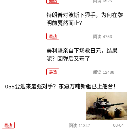
最热
阅读
6525
特朗普对波斯下狠手，为何在黎
明前戛然而止？
最热
阅读
4753
美利坚亲自下场救日元，结果
呢？回弹后又蔫了
最热
阅读
12488
055要迎来最强对手？东瀛万吨新驱已上船台！
08-04
最热
阅读
11347