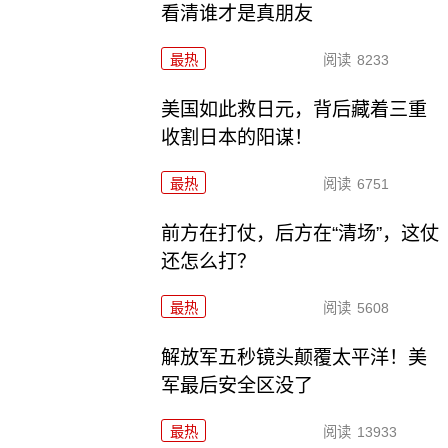
看清谁才是真朋友
最热
阅读
8233
美国如此救日元，背后藏着三重
收割日本的阳谋！
最热
阅读
6751
前方在打仗，后方在“清场”，这仗
还怎么打？
最热
阅读
5608
解放军五秒镜头颠覆太平洋！美
军最后安全区没了
最热
阅读
13933