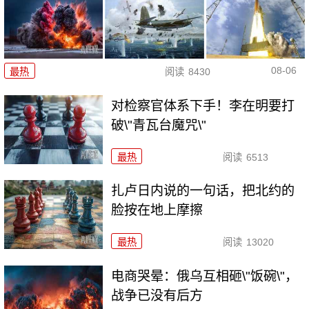
08-06
最热
阅读
8430
对检察官体系下手！李在明要打
破\"青瓦台魔咒\"
最热
阅读
6513
扎卢日内说的一句话，把北约的
脸按在地上摩擦
最热
阅读
13020
电商哭晕：俄乌互相砸\"饭碗\"，
战争已没有后方