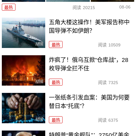
08-06
最热
阅读
20215
五角大楼这操作！美军报告称中
国导弹不如伊朗？
最热
阅读
10509
炸疯了！俄乌互掀“仓库战”，28
枚导弹全拦不住
最热
阅读
7325
一张纸条引发血案：美国为何要
替日本“托底”？
最热
阅读
6375
特朗普“黄金舰队”：2750亿美金