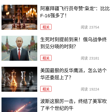
阿塞拜疆飞行员夸赞“枭龙”：比比
F-16强多了！
相关
阅读
23754
生死时刻提前到来！俄乌战争终
到见分晓的时刻？
相关
阅读
23181
美国最狠的反华鹰派，怎么访个
华还委屈上了？
相关
阅读
19224
波斯这狠厉一击，终结了美军吹
了半个世纪的牛