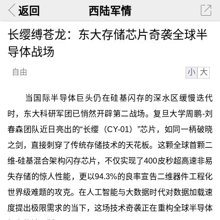
返回
西陆军情
长缨缚苍龙：东大存储芯片奇袭全球半
导体战场
小
大
自由
当国际半导体巨头仍在硅基闪存的深水区缓慢迭代
时，东大科研军团已悄然开辟第二战场。复旦大学周鹏-刘
春森团队近日亮出的“长缨（CY-01）”芯片，如同一柄破晓
之剑，直接刺穿了传统存储技术的天花板。这颗全球首颗二
维-硅基混合架构闪存芯片，不仅实现了400皮秒超高速非易
失存储的惊人性能，更以94.3%的良率宣告二维器件工程化
世界级难题的攻克。在人工智能与大数据时代对数据加载速
度提出极限需求的当下，这场技术奇袭正在重构全球半导体