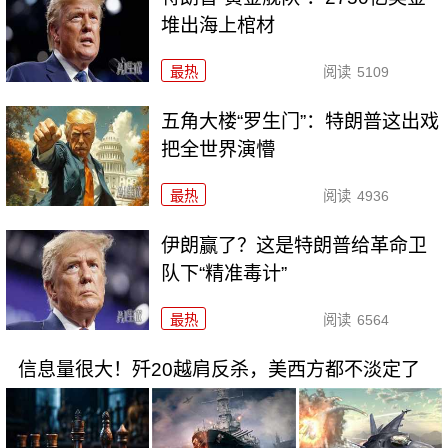
堆出海上棺材
最热
阅读
5109
五角大楼“罗生门”：特朗普这出戏
把全世界演懵
最热
阅读
4936
伊朗赢了？这是特朗普给革命卫
队下“精准毒计”
最热
阅读
6564
信息量很大！歼20越肩反杀，美西方都不淡定了