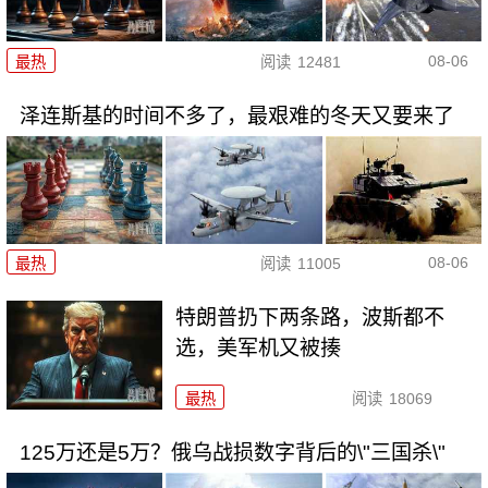
08-06
最热
阅读
12481
泽连斯基的时间不多了，最艰难的冬天又要来了
08-06
最热
阅读
11005
特朗普扔下两条路，波斯都不
选，美军机又被揍
最热
阅读
18069
125万还是5万？俄乌战损数字背后的\"三国杀\"