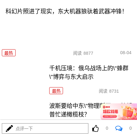
科幻片照进了现实，东大机器狼驮着武器冲锋！
08-04
最热
阅读
8877
千机压境：俄乌战场上的\"蜂群
\"博弈与东大启示
最热
阅读
8731
波斯要给中东\"物理断网\"，特朗
普忙递橄榄枝？
0
0
点评一下
最热
阅读
7373