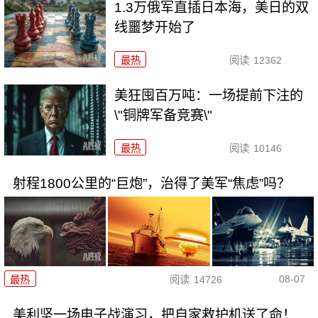
1.3万俄军直插日本海，美日的双
线噩梦开始了
最热
阅读
12362
美狂囤百万吨：一场提前下注的
\"铜牌军备竞赛\"
最热
阅读
10146
射程1800公里的“巨炮”，治得了美军“焦虑”吗？
08-07
最热
阅读
14726
美利坚一场电子战演习，把自家救护机送了命！