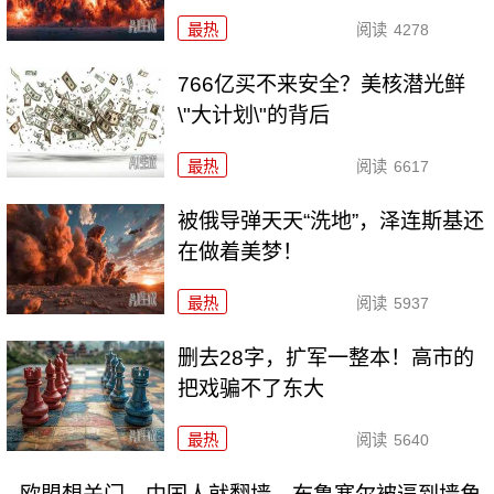
最热
阅读
4278
766亿买不来安全？美核潜光鲜
\"大计划\"的背后
最热
阅读
6617
被俄导弹天天“洗地”，泽连斯基还
在做着美梦！
最热
阅读
5937
删去28字，扩军一整本！高市的
把戏骗不了东大
最热
阅读
5640