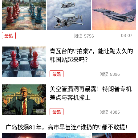
08-07
最热
阅读
5756
青瓦台的\"拍桌\"，能让跪太久的
韩国站起来吗？
最热
阅读
5396
美空管漏洞再暴露！特朗普专机
差点与客机撞上
最热
阅读
4385
广岛核爆81年，高市早苗连\"谁扔的\"都不敢提！