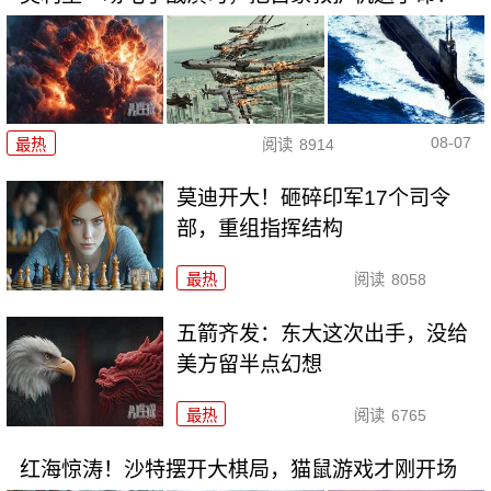
08-07
最热
阅读
8914
莫迪开大！砸碎印军17个司令
部，重组指挥结构
最热
阅读
8058
五箭齐发：东大这次出手，没给
美方留半点幻想
最热
阅读
6765
红海惊涛！沙特摆开大棋局，猫鼠游戏才刚开场