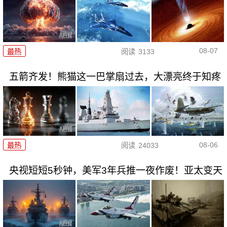
08-07
最热
阅读
3133
五箭齐发！熊猫这一巴掌扇过去，大漂亮终于知疼
08-06
最热
阅读
24033
央视短短5秒钟，美军3年兵推一夜作废！亚太变天