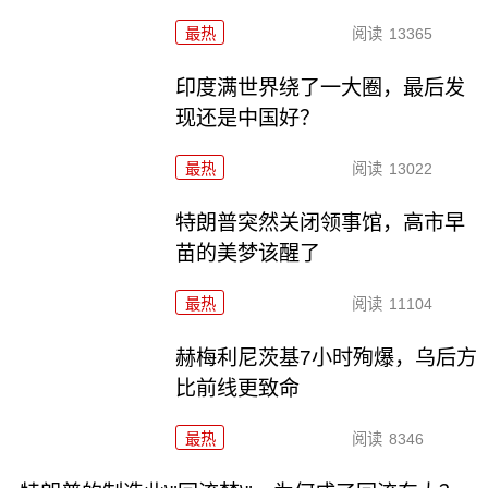
最热
阅读
13365
印度满世界绕了一大圈，最后发
现还是中国好？
最热
阅读
13022
特朗普突然关闭领事馆，高市早
苗的美梦该醒了
最热
阅读
11104
赫梅利尼茨基7小时殉爆，乌后方
比前线更致命
最热
阅读
8346