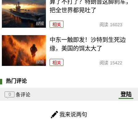
算了不打了？特朗普这脚刹车，
把全世界都晃吐了
相关
阅读
16023
中东一触即发！沙特到生死边
缘，美国的饵太大了
相关
阅读
15422
热门评论
登陆
0
条评论
我来说两句