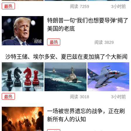
最热
阅读
7259
3小时前
特朗普一句“我们也想要导弹”揭了
美国的老底
最热
阅读
3829
沙特王储、埃尔多安、夏巴兹在麦加搞了个大新闻
最热
阅读
3018
3小时前
一场被世界遗忘的战争，正在刷
新所有人的认知