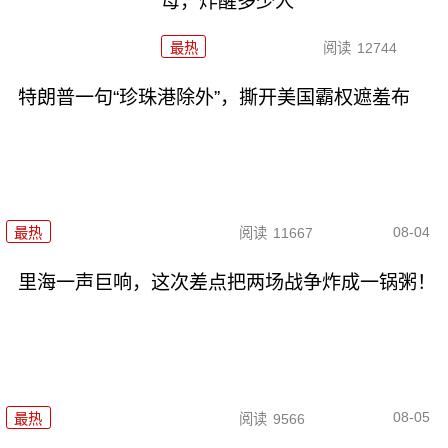
母，炸醒多少人
最热
阅读
12744
特朗普一句“珍珠港除外”，撕开美国霸权遮羞布
08-04
最热
阅读
11667
里海一声巨响，这次差点把两场战争炸成一锅粥！
08-05
最热
阅读
9566