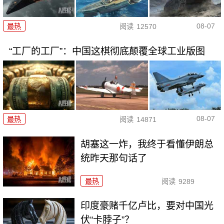
08-07
最热
阅读
12570
“工厂的工厂”：中国这棋彻底颠覆全球工业版图
08-07
最热
阅读
14871
胡塞这一炸，我终于看懂伊朗总
统昨天那句话了
最热
阅读
9289
印度豪赌千亿卢比，要对中国光
伏“卡脖子”？