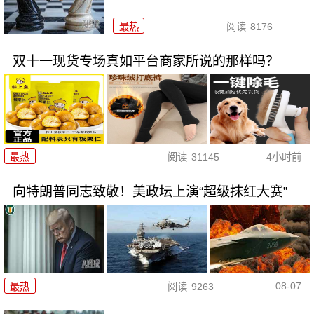
最热
阅读
8176
双十一现货专场真如平台商家所说的那样吗？
最热
阅读
31145
4小时前
向特朗普同志致敬！美政坛上演“超级抹红大赛”
08-07
最热
阅读
9263