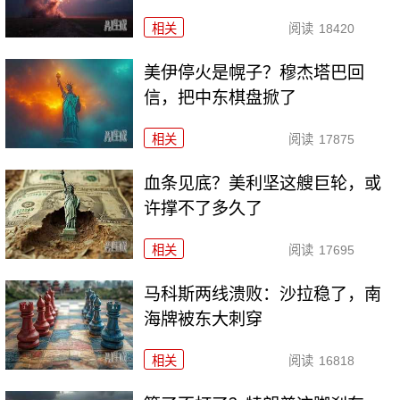
相关
阅读
18420
美伊停火是幌子？穆杰塔巴回
信，把中东棋盘掀了
相关
阅读
17875
血条见底？美利坚这艘巨轮，或
许撑不了多久了
相关
阅读
17695
马科斯两线溃败：沙拉稳了，南
海牌被东大刺穿
相关
阅读
16818