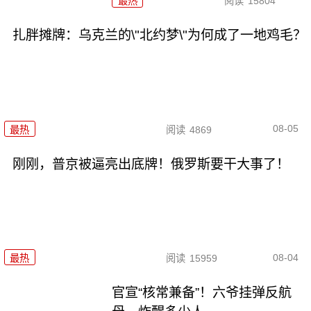
最热
阅读
15804
扎胖摊牌：乌克兰的\"北约梦\"为何成了一地鸡毛？
08-05
最热
阅读
4869
刚刚，普京被逼亮出底牌！俄罗斯要干大事了！
08-04
最热
阅读
15959
官宣“核常兼备”！六爷挂弹反航