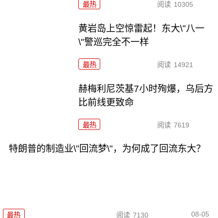
最热
阅读
10305
黄岩岛上空惊雷起！东大\"八一
\"警巡完全不一样
最热
阅读
14921
赫梅利尼茨基7小时殉爆，乌后方
比前线更致命
最热
阅读
7619
特朗普的制造业\"回流梦\"，为何成了回流东大？
08-05
最热
阅读
7130