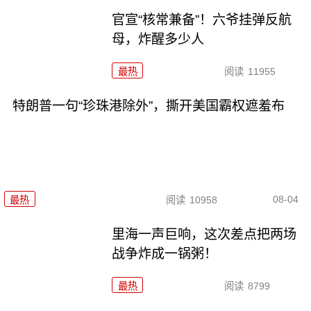
官宣“核常兼备”！六爷挂弹反航
母，炸醒多少人
最热
阅读
11955
特朗普一句“珍珠港除外”，撕开美国霸权遮羞布
08-04
最热
阅读
10958
里海一声巨响，这次差点把两场
战争炸成一锅粥！
最热
阅读
8799