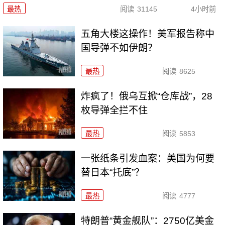
最热
阅读
31145
4小时前
五角大楼这操作！美军报告称中
国导弹不如伊朗？
最热
阅读
8625
炸疯了！俄乌互掀“仓库战”，28
枚导弹全拦不住
最热
阅读
5853
一张纸条引发血案：美国为何要
替日本“托底”？
最热
阅读
4777
特朗普“黄金舰队”：2750亿美金