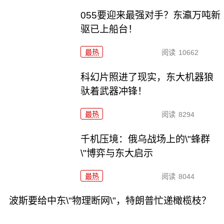
055要迎来最强对手？东瀛万吨新
驱已上船台！
最热
阅读
10662
科幻片照进了现实，东大机器狼
驮着武器冲锋！
最热
阅读
8294
千机压境：俄乌战场上的\"蜂群
\"博弈与东大启示
最热
阅读
8044
波斯要给中东\"物理断网\"，特朗普忙递橄榄枝？