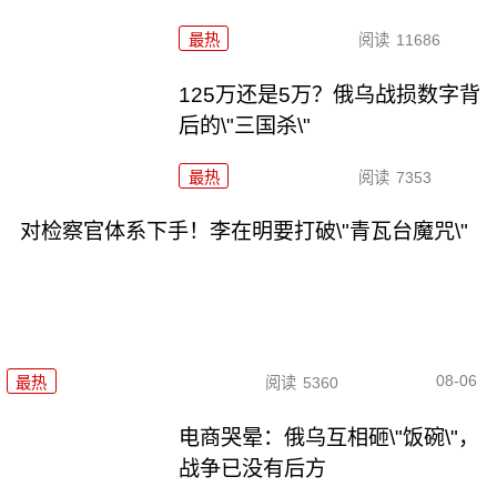
最热
阅读
11686
125万还是5万？俄乌战损数字背
后的\"三国杀\"
最热
阅读
7353
对检察官体系下手！李在明要打破\"青瓦台魔咒\"
08-06
最热
阅读
5360
电商哭晕：俄乌互相砸\"饭碗\"，
战争已没有后方