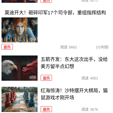
最热
阅读
5271
莫迪开大！砸碎印军17个司令部，重组指挥结构
最热
阅读
5662
2小时前
五箭齐发：东大这次出手，没给
美方留半点幻想
最热
阅读
4051
红海惊涛！沙特摆开大棋局，猫
鼠游戏才刚开场
最热
阅读
3676