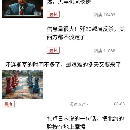
选，美军机又被揍
最热
阅读
16403
信息量很大！歼20越肩反杀，美
西方都不淡定了
最热
阅读
11088
泽连斯基的时间不多了，最艰难的冬天又要来了
08-06
最热
阅读
9717
扎卢日内说的一句话，把北约的
脸按在地上摩擦