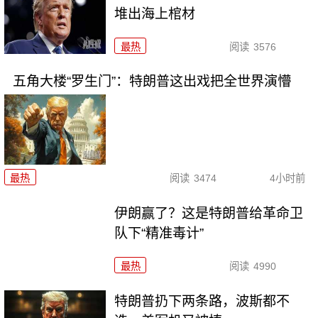
堆出海上棺材
最热
阅读
3576
五角大楼“罗生门”：特朗普这出戏把全世界演懵
最热
阅读
3474
4小时前
伊朗赢了？这是特朗普给革命卫
队下“精准毒计”
最热
阅读
4990
特朗普扔下两条路，波斯都不