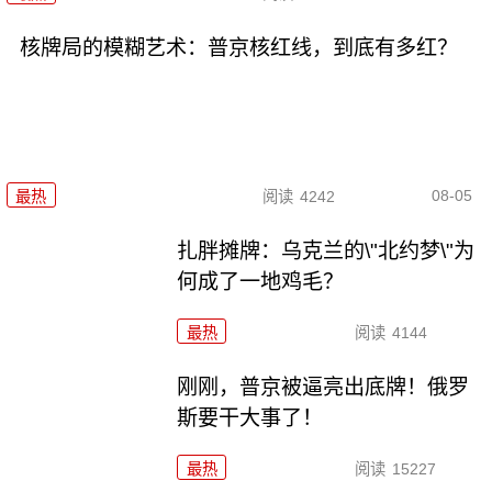
核牌局的模糊艺术：普京核红线，到底有多红？
08-05
最热
阅读
4242
扎胖摊牌：乌克兰的\"北约梦\"为
何成了一地鸡毛？
最热
阅读
4144
刚刚，普京被逼亮出底牌！俄罗
斯要干大事了！
最热
阅读
15227