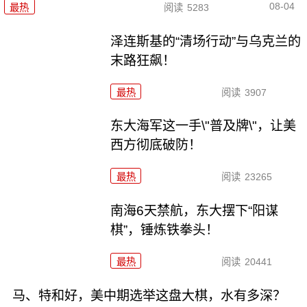
08-04
最热
阅读
5283
泽连斯基的“清场行动”与乌克兰的
末路狂飙！
最热
阅读
3907
东大海军这一手\"普及牌\"，让美
西方彻底破防！
最热
阅读
23265
南海6天禁航，东大摆下“阳谋
棋”，锤炼铁拳头！
最热
阅读
20441
马、特和好，美中期选举这盘大棋，水有多深？