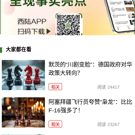
大家都在看
默茨的“川剧变脸”：德国政府对华
政策大转向？
相关
阅读
24417
阿塞拜疆飞行员夸赞“枭龙”：比比
F-16强多了！
相关
阅读
23267