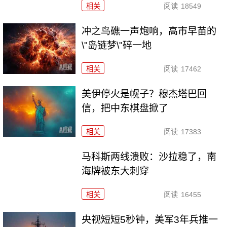
相关
阅读
18549
冲之鸟礁一声炮响，高市早苗的
\"岛链梦\"碎一地
相关
阅读
17462
美伊停火是幌子？穆杰塔巴回
信，把中东棋盘掀了
相关
阅读
17383
马科斯两线溃败：沙拉稳了，南
海牌被东大刺穿
相关
阅读
16455
央视短短5秒钟，美军3年兵推一