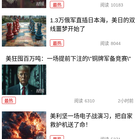
最热
阅读
10183
1.3万俄军直插日本海，美日的双
线噩梦开始了
最热
阅读
8044
美狂囤百万吨：一场提前下注的\"铜牌军备竞赛\"
最热
阅读
6310
2小时前
美利坚一场电子战演习，把自家
救护机送了命！