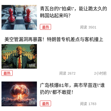
青瓦台的\"拍桌\"，能让跪太久的
韩国站起来吗？
最热
阅读
3501
美空管漏洞再暴露！特朗普专机差点与客机撞上
最热
阅读
2672
2小时前
广岛核爆81年，高市早苗连\"谁
扔的\"都不敢提！
最热
阅读
1783