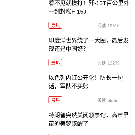
看不见就挨打！歼-15T百公里外
一剑封喉F-15J
最热
阅读
12510
印度满世界绕了一大圈，最后发
现还是中国好？
最热
阅读
12295
以色列内讧公开化！防长一句
话，军队不买账
最热
阅读
5565
特朗普突然关闭领事馆，高市早
苗的美梦该醒了