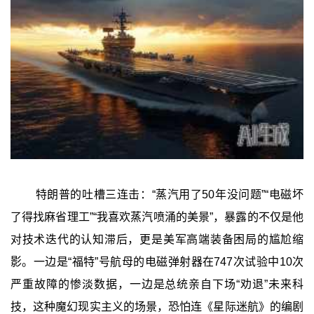
特朗普的吐槽三连击：“蒸汽用了50年没问题”“电磁坏
了得找麻省理工”“我喜欢蒸汽喷涌的美景”，暴露的不仅是他
对技术迭代的认知滞后，更是美军高端装备困局的尴尬缩
影。一边是“福特”号航母的电磁弹射器在747次试验中10次
严重故障的惨淡数据，一边是总统亲自下场“劝退”未来科
技，这种魔幻现实主义的场景，恐怕连《星际迷航》的编剧