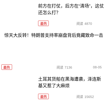
前方在打仗，后方在“清场”，这仗
还怎么打？
最热
阅读
4870
惊天大反转！特朗普支持率崩盘背后竟藏致命一击
08-05
最热
阅读
7136
土耳其货船在黑海遭袭，泽连斯
基又惹了大麻烦
最热
阅读
15652