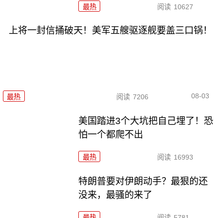
最热
阅读
10627
上将一封信捅破天！美军五艘驱逐舰要盖三口锅！
08-03
最热
阅读
7206
美国踏进3个大坑把自己埋了！恐
怕一个都爬不出
最热
阅读
16993
特朗普要对伊朗动手？最狠的还
没来，最骚的来了
最热
阅读
5781