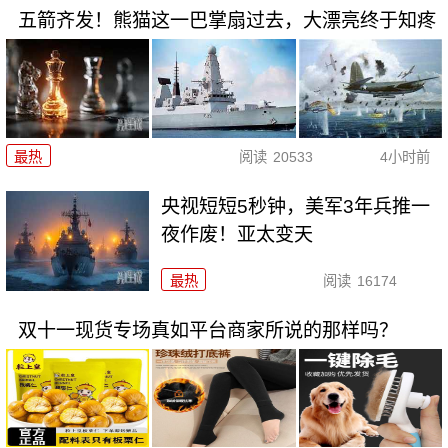
五箭齐发！熊猫这一巴掌扇过去，大漂亮终于知疼
最热
阅读
20533
4小时前
央视短短5秒钟，美军3年兵推一
夜作废！亚太变天
最热
阅读
16174
双十一现货专场真如平台商家所说的那样吗？