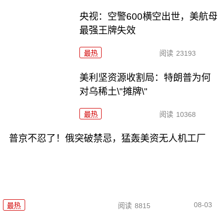
央视：空警600横空出世，美航母
最强王牌失效
最热
阅读
23193
美利坚资源收割局：特朗普为何
对乌稀土\"摊牌\"
最热
阅读
10368
普京不忍了！俄突破禁忌，猛轰美资无人机工厂
08-03
最热
阅读
8815