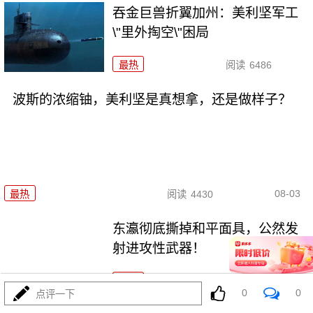
吞金巨兽折翼加州：美利坚军工
\"里外掏空\"困局
最热
阅读
6486
波斯的浓缩铀，美利坚是真想拿，还是做样子？
08-03
最热
阅读
4430
东瀛彻底撕掉和平面具，公然发
射进攻性武器！
最热
阅读
11251
0
0
点评一下