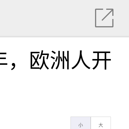
年，欧洲人开
小
大