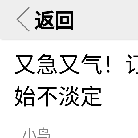
返回
又急又气！订
始不淡定
小鸟